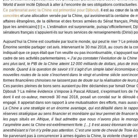
World d’avoir incité Djibouti à aller à l’encontre de ses obligations contractuelle
Ce partenariat avec la Chine est primordial pour Djibouti
. Il est au cœur de la 
concrètes
et une allocation versée par la Chine, qui avoisinerait la centaine de 
affaires étrangères, de la défense et des forces armées du Sénat français, Phi
[que les américains]
[
6
]
». L’estimation est surprenante, puisqu’officiellement, D
sénateurs français s’appuient-ils sur leurs services de renseignements (Dirisi) p
Aujourd’hui la Chine est courtisée par tout le monde, qui peut le nier ? Le prés
Émorine semble partager cet avis. Intervenant le 30 mai 2018, au cours de la com
indiquait que ce pays était que l’on veuille ou pas incontournable, s’appuyant s
cadre de ses activités parlementaires. «
J’ai pu constater l’évolution de la Chine 
ans plus tard, le PIB de la Chine atteint 12 000 milliards de dollars, plus de troi
monde. Quand à la question de savoir s’il s’agit d’un simple label économique o
nouvelles routes de la soie s’inscrivent dans le vingt et unième siècle sont inco
formes financières chinoises ne laissent pas de doute sur la réalisation de leurs 
Ces paroles pleines de bons sens auraient pu être déclamées par Ismaïl Omar G
Djibouti ? La même évidence s’impose à Pascal Allizard, s’exprimant lors de l’e
dont il est co-auteur, mercredi 30 mai 2018, posait un constat sur le déroulé d
engagé. Il appelait dans son rapport à une mutualisation des efforts, mais aussi d
La Chine a une stratégie et un énorme avantage, qui est détaillé dans le rappo
réserves stratégique au sens financier et monétaire qui leur permet de financer
les pays situés en Afrique, il faut admettre que nous n’avons plus le monop
l’asymétrie avec la Chine est extrêmement forte. […]. Il est assez étonnant de con
anesthésiant si l’on n’y prête pas attention. C’est une sorte de cheval de Troie
Ne parvenant pas à concurrencer à armes égales la Chine, la violente charge et