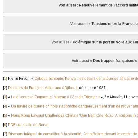
Voir aussi : Renouvellement de l’accord militai
Voir aussi «
Tensions entre la France et
Voir aussi «
Polémique sur le port du voile aux Fo
Voir aussi «
Des frappes françaises en
[
1
]
Pierre Firtion, «
Djibouti, Ethiopie, Kenya : les détails de la tournée africaine
[
2
]
Discours de François Mitterrand àDjibouti
, décembre 1987.
[
3
]
«
Le discours d’Emmanuel Macron à l’Arc de Triomphe
»,
Le Monde
, 11 nove
[
4
]
«
Un navire de guerre chinois s’approche dangereusement d’un destroyer am
[
5
]
«
Hong Kong Lawsuit Challenges China’s ‘One Belt, One Road’ Ambitions in D
[
6
]
PDF sur le site du Sénat
.
[
7
]
Discours intégral du conseiller à la sécurité, John Bolton devant le cercle d