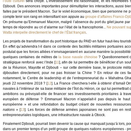
l’outil culturel
sera choyé. L’investissement est raisonnable, et les retombées
Djibouti. Des annonces importantes pour démultiplier les interactions, aussi bien 
faites par le président Macron. Sur le volet économique, bien que personne ne pui
compte tenir son rang en intensifiant son appuie au
groupe d’affaires Franco-Dji
On présume qu’Emmanuel Macron, malgré l’absence du port du gilet jaune par 
temps de répondre au cri d’alarme sur l’état de la francophonie...
Ne pouvant supp
Watta interpelle directement le chef de l’État français
.
Les projets de transformation du port historique du PAID en futur haut-lieu tourist
En effet qu’adviendra t-il dans ce contexte des facilités militaires portuaires a
postulat que les forces alliées n’envisageraient en aucune manière la possibilité
quelques centaines de mètres de
la base navale chinoise
? Questionnement d’
stratégique renforcé avec l’Inde
[
11
]
, afin de lui permettre de bénéficier d’un sou
de la Réunion, Mayotte et Djibouti – sur cette dernière base, le protocole milita
djiboutien directement, pour ne pas froisser la Chine ? En retour de ces fac
notamment, le Centre de leadership et de l’entrepreneuriat du « Mahatma Gha
jeudi 22 novembre 2018 ?
[
12
]
. La France cherchera t-elle à obtenir d’Ismaïl Om
navales à l’intérieur de sa base militaire de l’îlot du Héron, ce qui lui permettra
ambitions ou prévoyait-elle de financer ses investissements prioritaires à trave
européen de défense ? Emmanuel Macron n’appelait-il pas depuis le haut d
européenne » et une refondation du budget créant de nouvelles ressource
nations
»
[
13
]
. Les forces de défense armées japonaises ne sont pas en reste,
entrepreneuriales logistiques, une infrastructure navale à Obock.
Finalement Djibouti, pourrait bien devenir la cause qui manquait jusqu’à lors, p
dans un premier temps d’un petit groupe de quelques nations européennes - pro