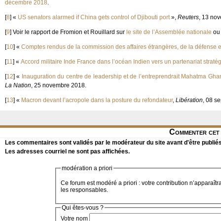
décembre 2018
.
[
8
]
«
US senators alarmed if China gets control of Djibouti port
»,
Reuters
, 13 no
[
9
]
Voir le rapport de Fromion et Rouillard sur
le site de l’Assemblée nationale
ou
[
10
]
«
Comptes rendus de la commission des affaires étrangères, de la défense 
[
11
]
«
Accord militaire Inde France dans l’océan Indien vers un partenariat straté
[
12
]
«
Inauguration du centre de leadership et de l’entreprendrait Mahatma Gha
La Nation
, 25 novembre 2018.
[
13
]
«
Macron devant l’acropole dans la posture du refondateur
,
Libération
, 08 s
Commenter cet 
Les commentaires sont validés par le modérateur du site avant d'être publiés
Les adresses courriel ne sont pas affichées.
modération a priori
Ce forum est modéré a priori : votre contribution n’apparaîtr
les responsables.
Qui êtes-vous ?
Votre nom