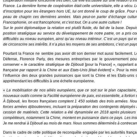
coopération militaire fonctionne très bien, car elle est basée sur une relation d’
France. La dernière forme de coopération était celle universitaire, elle a vécu. L
d’inscription pour les étrangers hors UE, lui ont donné le coup de grâce. Pour c
peau de chagrin ces dernières années. Mais peut-on parler d’échange culture
Francophonie, on est francophone, et c’est tout. On a une autre culture !
Sur le point diplomatique la relation est plutôt fluide, du fait de la base. Dep
position stratégique au service du développement de notre patrie, on a pris co
difficultés au niveau européen, ainsi qu’au niveau intérieur. C’est un pays qui es
de circonscrire ses intérêts. Il n’a plus les moyens de ses ambitions, c’est un pay
Pourtant la France ne semble pas avoir dit son dernier mot aussi facilement. 
Défense, Florence Parly, des mesures entreprises par le gouvernement pour e
conserver «
le caractère stratégique de Djibouti
[pour la France] », rappelant a
française par rapport à la Chine et aux Etats-Unis [était évident]
». Pour la mini
l’influence des deux grandes puissances que sont la Chine et les Etats-unis
appréhendant les difficultés à une échelle européenne.
«
La mobilisation de nos alliés européens, que ce soit sur le plan capacitair
nouveaux outils comme la Facilité européenne de paix, est essentielle, a fortiori 
À Djibouti, les forces françaises comptent 1 450 soldats des trois armées. No
forces armées djiboutiennes, incluant la préparation des contingents déployés 
cession de matériels. Cette relation a été dynamisée en 2018 après plusieurs 
compétiteurs, notamment la Chine, montent en puissance dans ce pays. Les insta
Je me rendrai à Djibouti au mois de mars. Nous sommes déterminés à contrecarre
Dans le cadre de cette politique de reconquête engagée par les autorités français