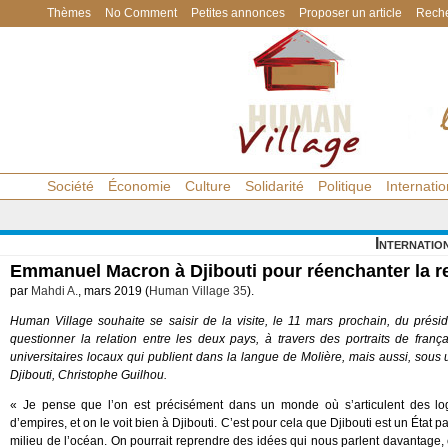
Thèmes
No Comment
Petites annonces
Proposer un article
Reche
Société
Économie
Culture
Solidarité
Politique
Internatio
Internatio
Emmanuel Macron à Djibouti pour réenchanter la re
par
Mahdi A.
, mars 2019 (
Human Village 35
).
Human Village souhaite se saisir de la visite, le 11 mars prochain, du pré
questionner la relation entre les deux pays, à travers des portraits de frança
universitaires locaux qui publient dans la langue de Molière, mais aussi, sous
Djibouti, Christophe Guilhou.
« Je pense que l’on est précisément dans un monde où s’articulent des log
d’empires, et on le voit bien à Djibouti. C’est pour cela que Djibouti est un État
milieu de l’océan. On pourrait reprendre des idées qui nous parlent davantag