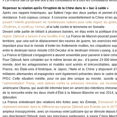
«
La France sait ce qu’elle doit à ses combattants et à tous les combattants venu
Repenser la relation après l’irruption de la Chine dans le « bac à sable »
Après ces rappels historiques, qui flattent l’ego des deux parties et permet d’é
résistance. Il est copieux, coriace. Il concerne essentiellement la Chine et les q
posent l’intérêt grandissant de nombreuses nations pour cette région du globe
l’Érythrée
,
le conflit au Yémen
, et la lutte contre le terrorisme en Somalie.
Devant cette partie de billard à plusieurs bandes, en étau entre la politique 
région, Djibouti a besoin d’une bouffée d’air
. La France de Macron pourrait jouer 
territoire, que cela soit le déplacement des navires de guerre, les exercices mili
important pour tout le monde d’éviter les frottements inutiles, les crispations s
entre le destroyer lance missile USS Decatur et le destroyer chinois Luyang, à 
La France et Djibouti s’engageront à œuvrer ensemble pour parvenir à faire cohab
Pour Djibouti, faire cohabiter sur le même terrain de jeu - d’à peine 23 000 kilo
monde, dont les antagonismes et rivalités sont acérés et irréconciliables, ap
France, les États-unis d’Amérique, le Japon, l’Italie et la Chine y disposent 
militaires allemandes et espagnoles sont également présentes dans le cadre 
FFDJ. Cette situation inédite, pour ne pas dire unique au monde, suscite
l’administration Trump, vent debout contre la présence chinoise, est incomp
américaine Obama, qui avait été informée bien en amont des intentions chinoises p
de la rencontre entre les deux chefs d’État à la Maison Blanche en mai 2014, qu’
djiboutien.
La France entretenant des relations très fortes avec les Émirats,
Emmanuel Mac
règlement amiable dans le différend qui oppose Djibouti aux Émirats sur le DCT
ampleur insoupçonnée, avec un nouveau volet judiciaire qui se déroule depuis le 
pas directement Djibouti, mais ses principaux partenaires, à savoir China Merc