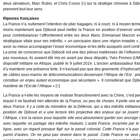
deux sénateurs, Marc Rubio, et Chris Coons
[
8
]
sur la stratégie chinoise à Dji
prennent tout leur sens.
Ripostes françaises
La France n’a nullement l’intention de plier bagages, ni à court, ni à moyen ter
moins maintenant que Djibouti peut mettre la France en position d’exercer un
pour contrebalancer l’affrontement entre les deux titans. Emmanuel Macron 
stratégique vitale pour ses intérêts, «
un sanctuaire dans une région instable
»,
avoir su mieux accompagner l’essor économique et les défis auxquels sont confro
La prise de conscience que Djibouti est une des pièces maitresses de l’influence
pas nouveaux, ils avaient été mis en avant par deux députés, Yves Fromon (UMP
dispositif militaire en Afrique, publié le 9 juillet 2014. L’ancien ambassadeur fra
d’y maintenir une présence forte. Il n’excluait pas que des gisements d’hydrocar
de câbles sous-marins de télécommunications desservant l’Afrique de l’Est : presq
constitue un enjeu autant économique que sécuritaire
». Il considérait que Djib
maritime de l’Est de l’Afrique
»
[
9
]
.
La France a-t-elle les moyens de rivaliser financièrement avec la Chine, c’est 
lequel il ne faudrait rien attendre de la France, ou peu de choses. Il porte une a
deux France. Il y a celle du ministère de la Défense, qui a des intérêts militaires
position de Djibouti et a une lecture très projective des enjeux qui se jou
l’Afrique, c’est la raison pour laquelle elle veut absolument garder son ancrage s
avec laquelle on partage des intérêts mutuels. L’autre France, incarnée par le
ligne, avec un regard presque figé sur le passé colonial. Cette France n’a pas 
parmi d’autres. On ne peut pas revenir dans le passé. Cette France ne veut