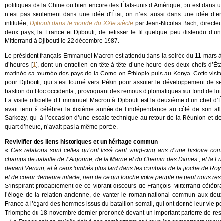
politiques de la Chine ou bien encore des États-unis d’Amérique, on est dans u
n’est pas seulement dans une idée d’État, on n’est aussi dans une idée d’e
intitulée,
Djibouti dans le monde du XXIe siècle
par Jean-Nicolas Bach, directe
deux pays, la France et Djibouti, de retisser le fil quelque peu distendu d’
Mitterrand à Djibouti le 22 décembre 1987.
Le président français Emmanuel Macron est attendu dans la soirée du 11 mars à Dj
d’heures
[
1
]
, dont un entretien en tête-à-tête d’une heure des deux chefs d’É
matinée sa tournée des pays de la Corne en Éthiopie puis au Kenya. Cette visite
pour Djibouti, qui s’est tourné vers Pékin pour assurer le développement de ses
bastion du bloc occidental, provoquant des remous diplomatiques sur fond de lut
La visite officielle d’Emmanuel Macron à Djibouti est la deuxième d’un chef d’É
avait tenu à célébrer la dixième année de l’indépendance au côté de son all
Sarkozy, qui à l’occasion d’une escale technique au retour de la Réunion et de 
quart d’heure, n’avait pas la même portée.
Revivifier des liens historiques et un héritage commun
«
Ces relations sont celles qu’ont tissé cent vingt-cinq ans d’une histoire 
champs de bataille de l’Argonne, de la Marne et du Chemin des Dames ; et la Fra
devant Verdun, et à ceux tombés plus tard dans les combats de la poche de Royan. 
et de coeur demeure intacte, rien de ce qui touche votre peuple ne peut nous res
S’inspirant probablement de ce vibrant discours de François Mitterrand cél
l’éloge de la relation ancienne, de vanter le roman national commun aux deu
France à l’égard des hommes issus du bataillon somali, qui ont donné leur vie pour
Triomphe du 18 novembre dernier prononcé devant un important parterre de respon