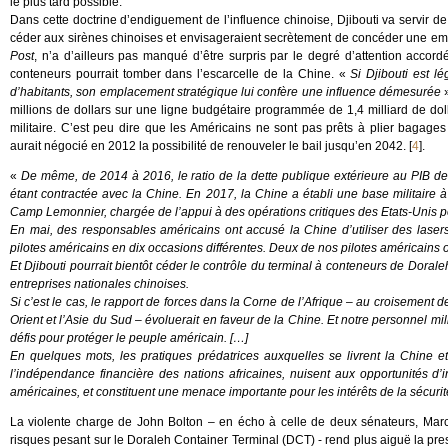
le plus tard possible.
Dans cette doctrine d’endiguement de l’influence chinoise, Djibouti va servir de
céder aux sirènes chinoises et envisageraient secrètement de concéder une empris
Post
, n’a d’ailleurs pas manqué d’être surpris par le degré d’attention accor
conteneurs pourrait tomber dans l’escarcelle de la Chine. «
Si Djibouti est l
d’habitants, son emplacement stratégique lui confère une influence démesurée
»
millions de dollars sur une ligne budgétaire programmée de 1,4 milliard de doll
militaire. C’est peu dire que les Américains ne sont pas prêts à plier bagage
aurait négocié en 2012 la possibilité de renouveler le bail jusqu’en 2042.
[
4
]
.
«
De même, de 2014 à 2016, le ratio de la dette publique extérieure au PIB d
étant contractée avec la Chine. En 2017, la Chine a établi une base militaire
Camp Lemonnier, chargée de l’appui à des opérations critiques des Etats-Unis pour
En mai, des responsables américains ont accusé la Chine d’utiliser des lasers de
pilotes américains en dix occasions différentes. Deux de nos pilotes américains o
Et Djibouti pourrait bientôt céder le contrôle du terminal à conteneurs de Dora
entreprises nationales chinoises.
Si c’est le cas, le rapport de forces dans la Corne de l’Afrique – au croisement
Orient et l’Asie du Sud – évoluerait en faveur de la Chine. Et notre personnel m
défis pour protéger le peuple américain. […]
En quelques mots, les pratiques prédatrices auxquelles se livrent la Chine 
l’indépendance financière des nations africaines, nuisent aux opportunités d’i
américaines, et constituent une menace importante pour les intérêts de la sécuri
La violente charge de John Bolton – en écho à celle de deux sénateurs, Mar
risques pesant sur le Doraleh Container Terminal (DCT) - rend plus aiguë la pr