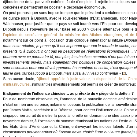
djiboutienne de la pauvreté extrême, faute d’emplois. Il rejette les critiques s
concrètes et permettront de booster le décollage économique.
On peut pronostiquer sans trop se tromper que le président a certainement tenu une
de quinze jours à Djibouti, avec le sous-secrétaire d’État américain, Tibor
Waldhauser, pour justifier que le pays se soit tourné vers l’Est pour son déve
Djibouti depuis l’ouverture de leur base en 2003 ? Quelle alternative pour le
l’opinion du secrétaire général du ministère des Affaires étrangères, et de
notamment sur ce point à l’occasion d’un colloque international intitulé
Djibout
dans cette relation, je pense qu’il est important que tout le monde le sache, co
présents ici à Djibouti, n’ont pas eu beaucoup de réalisations économiques… 
pourtant avec ce partenaire là, non plus, les résultats attendus n’ont pas été au 
investissements privés, mais également des politiques de coopération ciblées d
sont essentiels pour tout développement économique et social, c’est quelque c
faut le dire, fait beaucoup à Djibouti, mais aussi au niveau continental
»
[
2
]
.
Sans aucun doute,
Djibouti apprécie à juste valeur, la disponibilité de la C
d’infrastructures
, stimulant les investissements ont permis de créer de nombreux
Endiguement de l’influence chinoise… au prétexte du « piège de la dette » ?
Pour de nombreux observateurs, l’annonce de la nouvelle doctrine américaine po
n’était en rien une surprise, notamment depuis la publication de la nouvelle str
par James Mattis, secrétaire à la Défense, pour contrer l’influence de la Chine et 
singapourien aurait dû mettre la puce à l’oreille en donnant une idée assez pr
novembre dernier, à l’occasion du sommet réunissant les nations de l’Asie du S
les États Unis d’Amérique et la Chine, entrevoyant les indices latents d’un
circonstances peuvent arriver où l’Asean devra choisir l’une ou l’autre [partie]
»