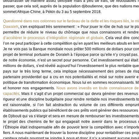
débarrasser de manière assez déloyale mais à peu de frais, de redoutables 
passer, que cela soit, auprès de la population djiboutienne, que des nations mem
sommet Afrique-Chine, à Pékin du 3 au 5 septembre 2018.
Questionné dans nos colonnes sur le fardeau de la dette et les risques liés, le m
Dawaleh
, s’en expliquait très sereinement : « Pour jouer le rôle de hub sur le pl
permettre de réduire le niveau du chômage que nous connaissons et rendre l
d’accélérer le processus d’intégration régionale et globale
. Cela veut dire conc
l’on ne peut participer à cette compétition qu’en ayant les meilleurs atouts en t
Je ne vois pas la Banque mondiale nous prêter 500 millions de dollars pour con
projet de terminal portuaire de Doraleh à l’époque parce qu’elle n’y croyait pa
de notre économie, n’est un secret pour personne. Cet investissement qui étai
millions de dollars, s’est révélé aujourd’hui l’investissement le plus rentable q
pays sur le très long terme, cela implique nécessairement des prises de r
partenaire providentiel qui a cru en nos potentialités et misé sur notre avenir
politique de transformation économique. Nous lui en sommes reconnaissants. Ma
et honorer nos engagements.
Nous avons investis en toute connaissance de 
capacités
. Mais il s’agit d’un projet commercial qui devra générer des reven
rigueur et une discipline budgétaire pour rendre rentable nos investissements tou
est raisonnable, si l’on fait abstraction du volume de ces différents empru
établissements publics qui bénéficient de ces prêts vont générer des ressources 
de Djibouti qui va s’élargir et sera en mesure de rembourser les investissements
le projet des chemins de fer qui engageait notre avenir dans le processus d
l’Éthiopie était indispensable afin de pouvoir tenir la compétition avec n’impor
fiers. A nous maintenant de trouver la bonne discipline pour rentabiliser ces pro
capitaux privés pourront se joindre à nous et donc il n’y a vraiment aucune inqu