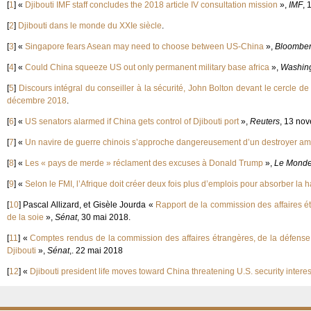
[
1
]
«
Djibouti IMF staff concludes the 2018 article IV consultation mission
»,
IMF
, 
[
2
]
Djibouti dans le monde du XXIe siècle
.
[
3
]
«
Singapore fears Asean may need to choose between US-China
»,
Bloombe
[
4
]
«
Could China squeeze US out only permanent military base africa
»,
Washing
[
5
]
Discours intégral du conseiller à la sécurité, John Bolton devant le cercle d
décembre 2018
.
[
6
]
«
US senators alarmed if China gets control of Djibouti port
»,
Reuters
, 13 no
[
7
]
«
Un navire de guerre chinois s’approche dangereusement d’un destroyer am
[
8
]
«
Les « pays de merde » réclament des excuses à Donald Trump
»,
Le Mond
[
9
]
«
Selon le FMI, l’Afrique doit créer deux fois plus d’emplois pour absorber 
[
10
]
Pascal Allizard, et Gisèle Jourda «
Rapport de la commission des affaires ét
de la soie
»,
Sénat
, 30 mai 2018.
[
11
]
«
Comptes rendus de la commission des affaires étrangères, de la défense 
Djibouti
»,
Sénat
,. 22 mai 2018
[
12
]
«
Djibouti president life moves toward China threatening U.S. security interes