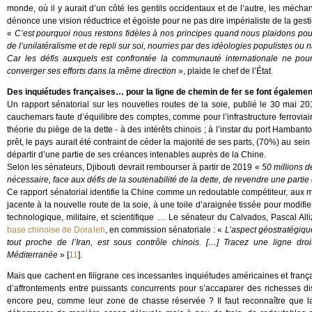
monde, où il y aurait d’un côté les gentils occidentaux et de l’autre, les mécha
dénonce une vision réductrice et égoïste pour ne pas dire impérialiste de la ges
«
C’est pourquoi nous restons fidèles à nos principes quand nous plaidons pour
de l’unilatéralisme et de repli sur soi, nourries par des idéologies populistes ou n
Car les défis auxquels est confrontée la communauté internationale ne pour
converger ses efforts dans la même direction
», plaide le chef de l’État.
Des inquiétudes françaises… pour la ligne de chemin de fer se font également
Un rapport sénatorial sur les nouvelles routes de la soie, publié le 30 mai 2
cauchemars faute d’équilibre des comptes, comme pour l’infrastructure ferroviai
théorie du piège de la dette - à des intérêts chinois ; à l’instar du port Hamb
prêt, le pays aurait été contraint de céder la majorité de ses parts, (70%) au se
départir d’une partie de ses créances intenables auprès de la Chine.
Selon les sénateurs, Djibouti devrait rembourser à partir de 2019 «
50 millions de
nécessaire, face aux défis de la soutenabilité de la dette, de revendre une partie
Ce rapport sénatorial identifie la Chine comme un redoutable compétiteur, aux m
jacente à la nouvelle route de la soie, à une toile d’araignée tissée pour modif
technologique, militaire, et scientifique … Le sénateur du Calvados, Pascal Alli
base chinoise de Doraleh
, en commission sénatoriale : «
L’aspect géostratégique
tout proche de l’Iran, est sous contrôle chinois. […] Tracez une ligne dro
Méditerranée
»
[
11
]
.
Mais que cachent en filigrane ces incessantes inquiétudes américaines et frança
d’affrontements entre puissants concurrents pour s’accaparer des richesses disp
encore peu, comme leur zone de chasse réservée ? Il faut reconnaître que la r