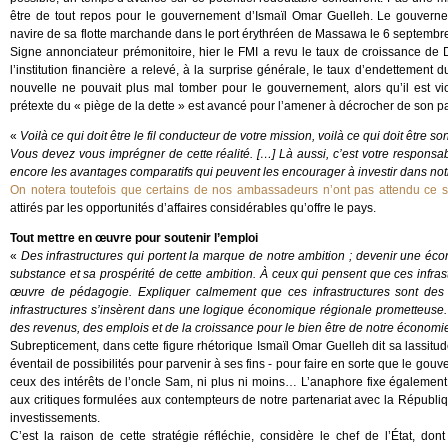
être de tout repos pour le gouvernement d’Ismaïl Omar Guelleh. Le gouver
navire de sa flotte marchande dans le port érythréen de Massawa le 6 septemb
Signe annonciateur prémonitoire, hier le FMI a revu le taux de croissance de D
l’institution financière a relevé, à la surprise générale, le taux d’endettemen
nouvelle ne pouvait plus mal tomber pour le gouvernement, alors qu’il est 
prétexte du « piège de la dette » est avancé pour l’amener à décrocher de son p
«
Voilà ce qui doit être le fil conducteur de votre mission, voilà ce qui doit être s
Vous devez vous imprégner de cette réalité. […] Là aussi, c’est votre responsabil
encore les avantages comparatifs qui peuvent les encourager à investir dans no
On notera toutefois que certains de nos ambassadeurs n’ont pas attendu ce se
attirés par les opportunités d’affaires considérables qu’offre le pays.
Tout mettre en œuvre pour soutenir l’emploi
«
Des infrastructures qui portent la marque de notre ambition ; devenir une éco
substance et sa prospérité de cette ambition. À ceux qui pensent que ces infrast
œuvre de pédagogie. Expliquer calmement que ces infrastructures sont des 
infrastructures s’insèrent dans une logique économique régionale prometteuse.
des revenus, des emplois et de la croissance pour le bien être de notre économie
Subrepticement, dans cette figure rhétorique Ismaïl Omar Guelleh dit sa lassit
éventail de possibilités pour parvenir à ses fins - pour faire en sorte que le go
ceux des intérêts de l’oncle Sam, ni plus ni moins… L’anaphore fixe égalemen
aux critiques formulées aux contempteurs de notre partenariat avec la Républi
investissements.
C’est la raison de cette stratégie réfléchie, considère le chef de l’État, do