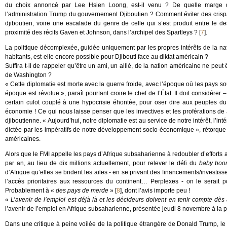
du choix annoncé par Lee Hsien Loong, est-il venu ? De quelle marge
l’administration Trump du gouvernement Djiboutien ? Comment éviter des crispati
djiboutien, voire une escalade du genre de celle qui s’est produit entre le d
proximité des récifs Gaven et Johnson, dans l’archipel des Spartleys ?
[
7
]
.
La politique décomplexée, guidée uniquement par les propres intérêts de la na
habitants, est-elle encore possible pour Djibouti face au diktat américain ?
Suffira t-il de rappeler qu’être un ami, un allié, de la nation américaine ne peu
de Washington ?
« Cette diplomatie est morte avec la guerre froide, avec l’époque où les pays 
époque est révolue », paraît pourtant croire le chef de l’État. Il doit considére
certain culot couplé à une hypocrisie éhontée, pour oser dire aux peuples d
économie ! Ce qui nous laisse penser que les invectives et les proférations de 
djiboutienne. « Aujourd’hui, notre diplomatie est au service de notre intérêt, l’int
dictée par les impératifs de notre développement socio-économique », rétorque
américaines.
Alors que le FMI appelle les pays d’Afrique subsaharienne à redoubler d’efforts 
par an, au lieu de dix millions actuellement, pour relever le défi du
baby bo
d’Afrique qu’elles se brident les ailes - en se privant des financements/investiss
l’accès prioritaires aux ressources du continent… Perplexes - on le serait 
Probablement à «
des pays de merde
»
[
8
]
, dont l’avis importe peu !
«
L’avenir de l’emploi est déjà là et les décideurs doivent en tenir compte dès
l’avenir de l’emploi en Afrique subsaharienne, présentée jeudi 8 novembre à la 
Dans une critique à peine voilée de la politique étrangère de Donald Trump, le