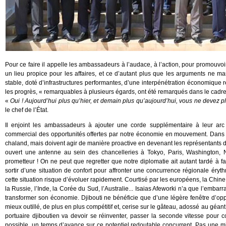
Pour ce faire il appelle les ambassadeurs à l’audace, à l’action, pour promouvo
un lieu propice pour les affaires, et ce d’autant plus que les arguments ne m
stable, doté d’infrastructures performantes, d’une interpénétration économique r
les progrès, « remarquables à plusieurs égards, ont été remarqués dans le cadr
«
Oui ! Aujourd’hui plus qu’hier, et demain plus qu’aujourd’hui, vous ne devez
le chef de l’État.
Il enjoint les ambassadeurs à ajouter une corde supplémentaire à leur arc
commercial des opportunités offertes par notre économie en mouvement. Dans s
chaland, mais doivent agir de manière proactive en devenant les représentants d
ouvert une antenne au sein des chancelleries à Tokyo, Paris, Washington,
prometteur ! On ne peut que regretter que notre diplomatie ait autant tardé à fa
sortir d’une situation de confort pour affronter une concurrence régionale éry
cette situation risque d’évoluer rapidement. Courtisé par les européens, la Chine, 
la Russie, l’Inde, la Corée du Sud, l’Australie... Isaias Afeworki n’a que l’embar
transformer son économie. Djibouti ne bénéficie que d’une légère fenêtre d’opp
mieux outillé, de plus en plus compétitif et, cerise sur le gâteau, adossé au géan
portuaire djiboutien va devoir se réinventer, passer la seconde vitesse pour c
possible, un temps d’avance sur ce potentiel redoutable concurrent. Pas une min