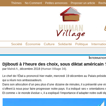
Thèmes
No Comment
Petites annonces
Proposer un article
Reche
Société
Économie
Culture
Solidarité
Politique
Internatio
Internatio
Djibouti à l’heure des choix, sous diktat américain 
par
Mahdi A.
, décembre 2018 (
Human Village 34
).
Le chef de l’État a prononcé hier matin, mercredi 19 décembre au Palais président
qui a réuni nos ambassadeurs.
Dans son allocution d’un peu plus d’une dizaine de minutes, il a présenté une 
s’offrent à nous pour faire progresser notre pays. Il a indiqué ses « orientations
Et comme «
le monde évolue
», il a expliqué l’importance d’adapter notre outil 