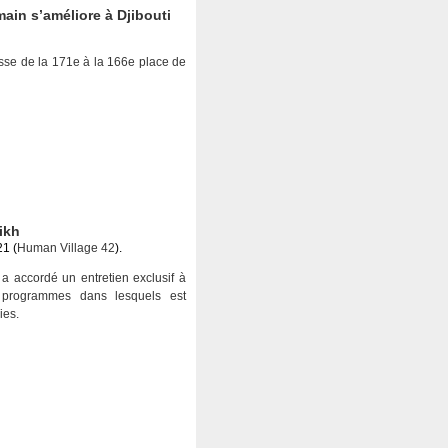
ain s’améliore à Djibouti
sse de la 171e à la 166e place de
ikh
21 (
Human Village 42
).
a accordé un entretien exclusif à
 programmes dans lesquels est
ies.