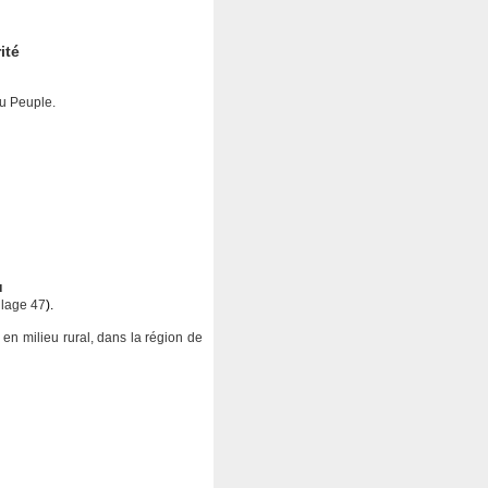
ité
du Peuple.
u
lage 47
).
 en milieu rural, dans la région de