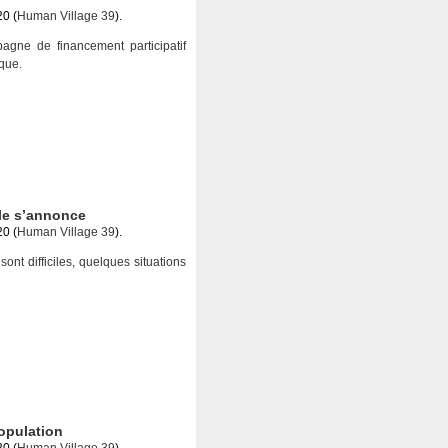
20 (
Human Village 39
).
ne de financement participatif
ique.
le s’annonce
20 (
Human Village 39
).
ont difficiles, quelques situations
population