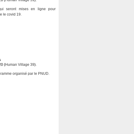
20 (
Human Village 39
).
ui seront mises en ligne pour
re le covid 19.
s
20 (
Human Village 39
).
gramme organisé par le PNUD.