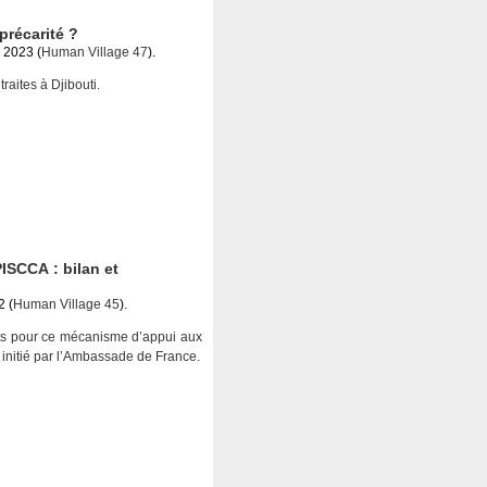
 précarité ?
r 2023 (
Human Village 47
).
raites à Djibouti.
ISCCA : bilan et
2 (
Human Village 45
).
ts pour ce mécanisme d’appui aux
initié par l’Ambassade de France.