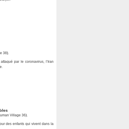
e 38
).
ttaqué par le coronavirus, l’Iran
e.
bles
uman Village 36
).
pour des enfants qui vivent dans la