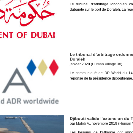
Le tribunal d’arbitrage londonien co
dubaiote sur le port de Doraleh. La ré
Le tribunal d’arbitrage ordonne
Doraleh
janvier 2020 (
Human Village 38
).
Le communiqué de DP World du 14 ja
réponse de la présidence djiboutienne.
Djibouti valide l’extension du 
par
Mahdi A.
, novembre 2019 (
Human V
Les besoins de l’Éthiopie ont imp