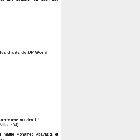
.
les droits de DP World
conforme au droit !
illage 34
).
par maître Mohamed Abayazid, et