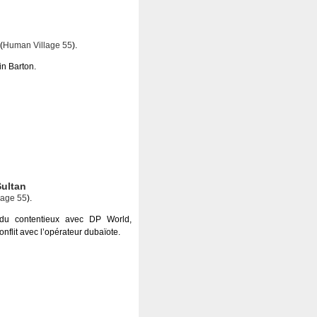
(
Human Village 55
).
n Barton.
Sultan
lage 55
).
é du contentieux avec DP World,
onflit avec l’opérateur dubaïote.