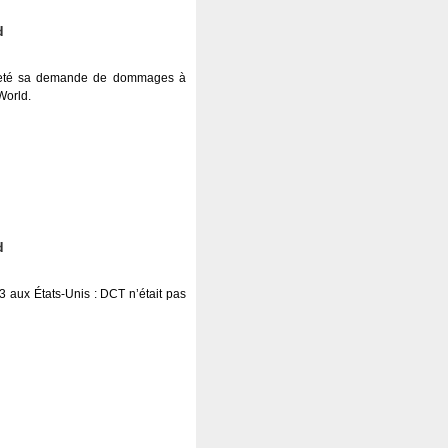
d
ejeté sa demande de dommages à
World.
d
3 aux États-Unis : DCT n’était pas