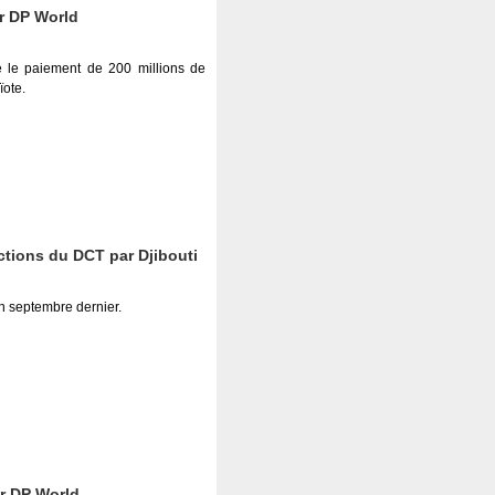
r DP World
e le paiement de 200 millions de
ïote.
actions du DCT par Djibouti
en septembre dernier.
ur DP World