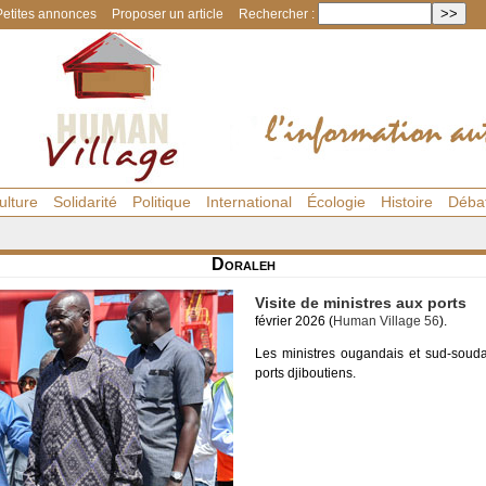
Petites annonces
Proposer un article
Rechercher :
ulture
Solidarité
Politique
International
Écologie
Histoire
Déba
Doraleh
Visite de ministres aux ports
février 2026 (
Human Village 56
).
Les ministres ougandais et sud-soudan
ports djiboutiens.