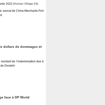
évrier 2022 (
Human Village 44
).
d, avocat de China Merchants Port
d.
 de dollars de dommages et
le montant de l’indemnisation due à
 de Doraleh.
age face à DP World