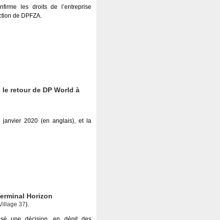
nfirme les droits de l’entreprise
action de DPFZA.
 le retour de DP World à
nvier 2020 (en anglais), et la
Terminal Horizon
illage 37
).
osé une décision, en dépit des