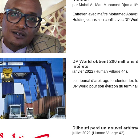
par
Mahdi A.
,
Man Mohamed Djama
, f
Entretien avec maître Mohamed Abayzi
Holdings dans son conflit avec DP Worl
DP World obtient 200 millions
intérets
janvier 2022 (
Human Village 44
).
Le tribunal d’arbitrage londonien fixe 
DP World pour son éviction du terminal
Djibouti perd un nouvel arbitr
juillet 2021 (
Human Village 42
).