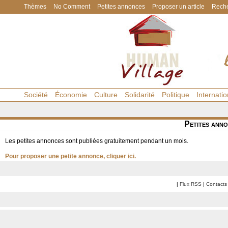
Thèmes
No Comment
Petites annonces
Proposer un article
Reche
Société
Économie
Culture
Solidarité
Politique
Internatio
Petites ann
Les petites annonces sont publiées gratuitement pendant un mois.
Pour proposer une petite annonce,
cliquer ici
.
|
Flux RSS
|
Contacts