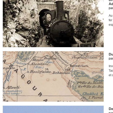
Ad
pa
Au
fer
esp
Du
pa
In
Tad
et 
De