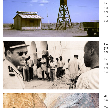
Le 
mar
po
mai
pop
Le
(1
pa
L’«
imp
pol
d’i
Ab
pa
Ce