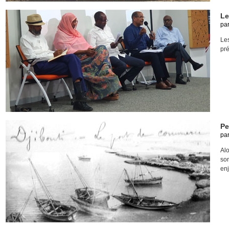
Le
pa
Le
pré
Pe
pa
Alo
son
enj