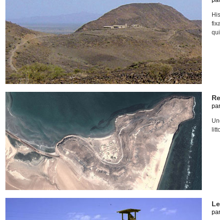
pa
His
fix
qui
Re
pa
Une
lit
Le
pa