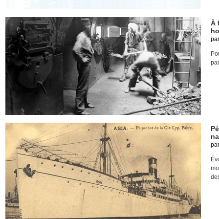
À 
ho
pa
Pou
pa
Pé
na
pa
Év
mo
des