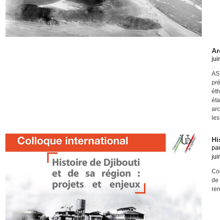
Ar
jui
AS
pr
ét
éta
arc
les
Hi
pa
jui
Col
de
ren