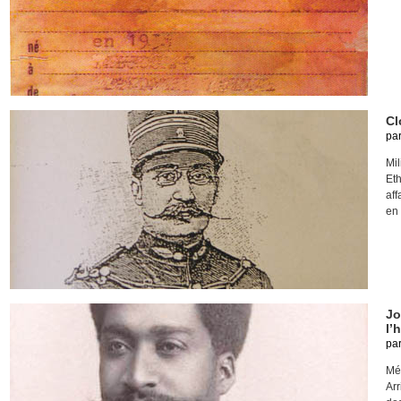
Cl
pa
Mil
Et
aff
en
Jo
l’
pa
Mé
Arr