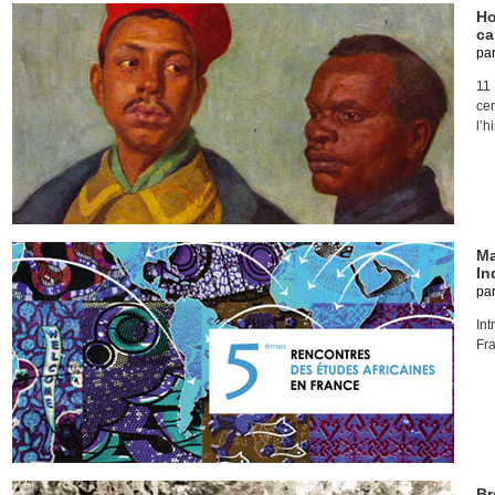
Ho
ca
pa
11
ce
l’h
Ma
In
pa
In
Fra
Br