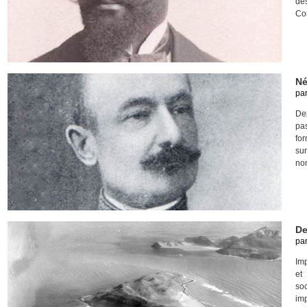
de
Co
Né
pa
De
pa
fo
su
no
De
pa
Imp
et
soc
imp