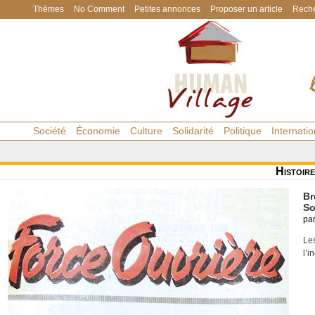
Thèmes
No Comment
Petites annonces
Proposer un article
Reche
Société
Économie
Culture
Solidarité
Politique
Internatio
Histoire
Br
So
pa
Le
l’