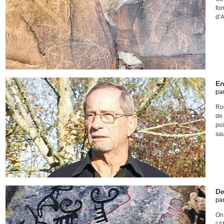
fo
d’A
En
pa
Ro
de 
poi
sau
De
pa
On