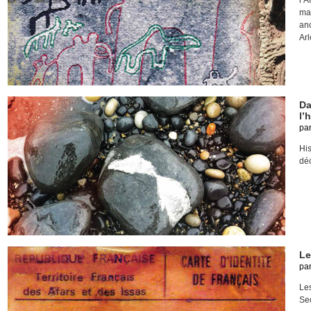
l’
ma
an
Arl
Da
l’h
pa
Hi
dé
Le
pa
Les
Sec