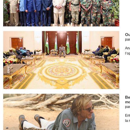
Ou
pa
An
l’o
Be
mo
pa
En
la 