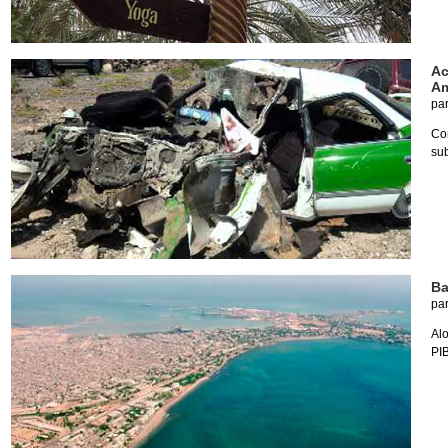
Ac
Am
pa
Co
sub
Ba
pa
Alo
PIB