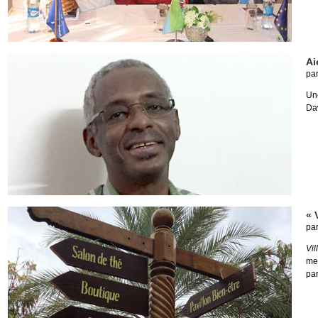
Ai
pa
Un
Da
« 
pa
Vil
me
par