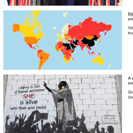
Dj
pa
Se
fro
A 
pa
Que
So