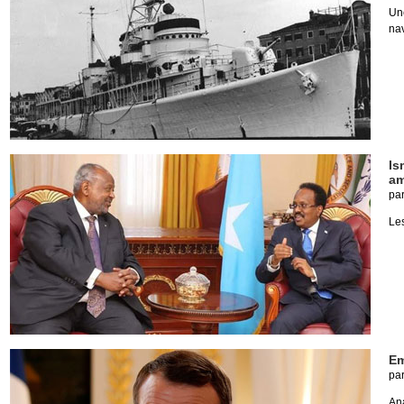
Un
nav
Is
am
pa
Les
Em
pa
An