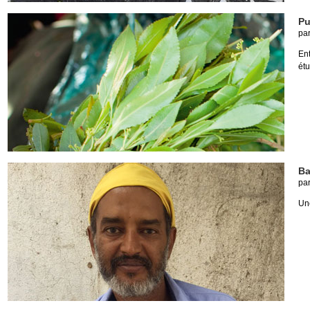
Pu
pa
Ent
étu
Ba
pa
Un