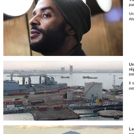
pa
Un
Ah
Un
ré
pa
Il 
mil
Le