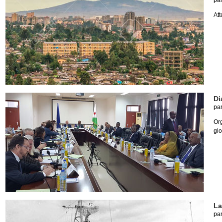
pa
Att
Di
pa
Or
glo
La
pa