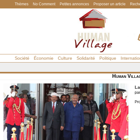
Thèmes
No Comment
Petites annonces
Proposer un article
Reche
Société
Économie
Culture
Solidarité
Politique
Internatio
Human Villa
La
pa
Pro