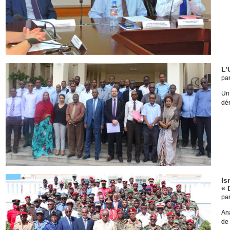
L’
pa
Un
dér
Is
« 
pa
Ana
de 