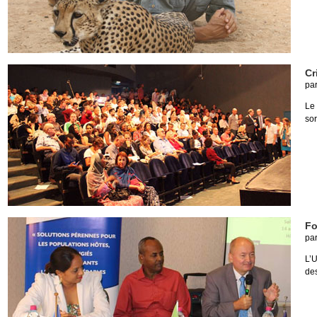
Cr
pa
Le 
sor
Fo
pa
L’U
des