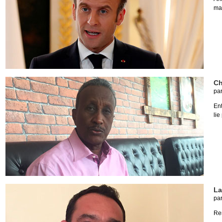
ma
Ch
pa
Ent
lie
La
pa
Ren