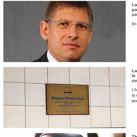
La
pa
pa
En
La
le
pa
L’h
la 
pou
Th