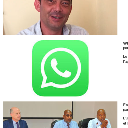
Wh
pa
Le
l’a
Fo
pa
L’
et 