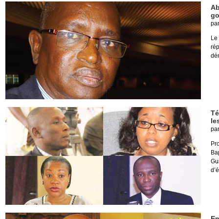
Ab
go
pa
Le
ré
dé
Té
le
pa
Pr
Ba
Gu
d’é
En