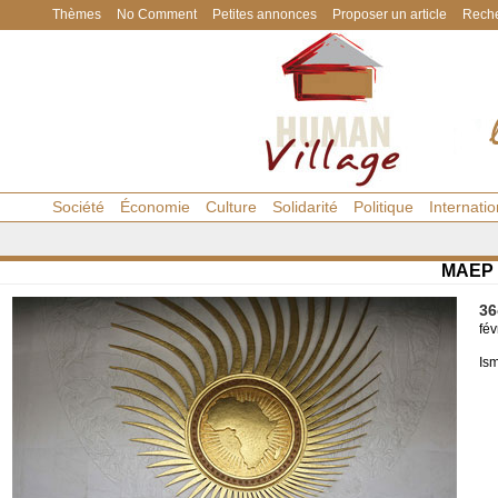
Thèmes
No Comment
Petites annonces
Proposer un article
Reche
Société
Économie
Culture
Solidarité
Politique
Internatio
MAEP
36
fév
Ism