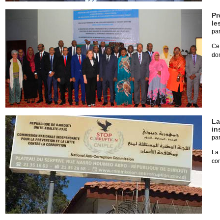
Pr
le
pa
Ce
dom
La
in
pa
La
com