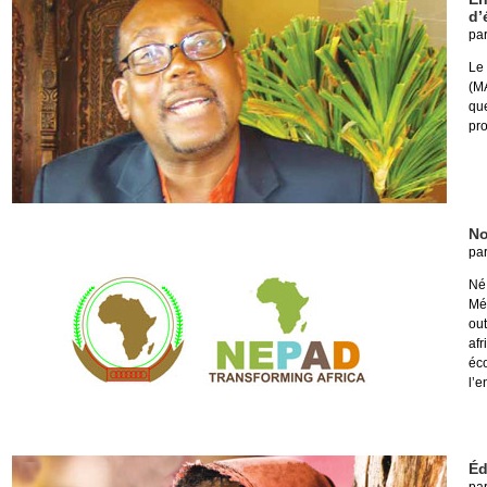
d’
pa
Le 
(M
qu
pro
No
pa
Né
Mé
ou
af
éc
l’e
Éd