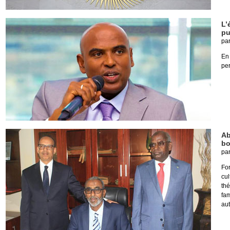
L’
pu
pa
En 
per
Ab
bo
pa
Fo
cu
thé
fa
au