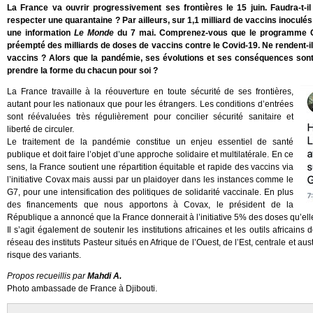
La France va ouvrir progressivement ses frontières le 15 juin. Faudra-t-i
respecter une quarantaine ? Par ailleurs, sur 1,1 milliard de vaccins inoculés 
une information
Le Monde
du 7 mai. Comprenez-vous que le programme Co
préempté des milliards de doses de vaccins contre le Covid-19. Ne rendent-i
vaccins ? Alors que la pandémie, ses évolutions et ses conséquences sont mo
prendre la forme du chacun pour soi ?
La France travaille à la réouverture en toute sécurité de ses frontières,
autant pour les nationaux que pour les étrangers. Les conditions d’entrées
sont réévaluées très régulièrement pour concilier sécurité sanitaire et
liberté de circuler.
Le traitement de la pandémie constitue un enjeu essentiel de santé
publique et doit faire l’objet d’une approche solidaire et multilatérale. En ce
sens, la France soutient une répartition équitable et rapide des vaccins via
l’initiative Covax mais aussi par un plaidoyer dans les instances comme le
G7, pour une intensification des politiques de solidarité vaccinale. En plus
des financements que nous apportons à Covax, le président de la
République a annoncé que la France donnerait à l’initiative 5% des doses qu’ell
Il s’agit également de soutenir les institutions africaines et les outils africain
réseau des instituts Pasteur situés en Afrique de l’Ouest, de l’Est, centrale et aus
risque des variants.
Propos recueillis par
Mahdi A.
Photo ambassade de France à Djibouti.