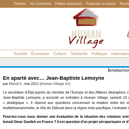
Thèmes
No Comment
Petites annonces
Proposer un article
Reche
Société
Économie
Culture
Solidarité
Politique
Internatio
Internatio
En aparté avec… Jean-Baptiste Lemoyne
par
Mahdi A.
, mai 2021 (
Human Village 42
).
Le secrétaire d’État auprès du ministre de l’Europe et des Affaires étrangères,
Jean-Baptiste Lemoyne, a accordé un entretien à
Human Village
, samedi 15 m
« stratégique ». Il répond aux questions concernant la relation entre les 
multidimensionnelle, le rôle de Djibouti dans la région Indo-pacifique, l’entraide
Pourriez-vous nous donner une évaluation de la situation des relations entre 
Ismaïl Omar Guelleh en France ? Il est question d’un projet aéroportuaire et 