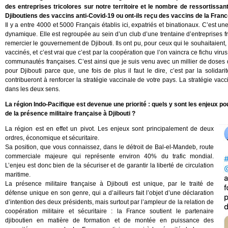
des entreprises tricolores sur notre territoire et le nombre de ressortissant
Djiboutiens des vaccins anti-Covid-19 ou ont-ils reçu des vaccins de la Franc
Il y a entre 4000 et 5000 Français établis ici, expatriés et binationaux. C’est
dynamique. Elle est regroupée au sein d’un club d’une trentaine d’entreprises fr
remercier le gouvernement de Djibouti. Ils ont pu, pour ceux qui le souhaitaient, 
vaccinés, et c’est vrai que c’est par la coopération que l’on vaincra ce fichu virus
communautés françaises. C’est ainsi que je suis venu avec un millier de doses 
pour Djibouti parce que, une fois de plus il faut le dire, c’est par la solidar
contribueront à renforcer la stratégie vaccinale de votre pays. La stratégie vacc
dans les deux sens.
La région Indo-Pacifique est devenue une priorité : quels y sont les enjeux p
de la présence militaire française à Djibouti ?
La région est en effet un pivot. Les enjeux sont principalement de deux
ordres, économique et sécuritaire.
Sa position, que vous connaissez, dans le détroit de Bal-el-Mandeb, route
commerciale majeure qui représente environ 40% du trafic mondial.
L’enjeu est donc bien de la sécuriser et de garantir la liberté de circulation
maritime.
La présence militaire française à Djibouti est unique, par le traité de
défense unique en son genre, qui a d’ailleurs fait l’objet d’une déclaration
d’intention des deux présidents, mais surtout par l’ampleur de la relation de
coopération militaire et sécuritaire : la France soutient le partenaire
djiboutien en matière de formation et de montée en puissance des