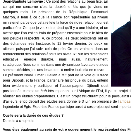
Jean-Baptiste Lemoyne
: Ce sont des relations au beau fixe. En
ce qui me concerne c’est la deuxième fois que je viens en
quelques mois. Le président de la République, Emmanuel
Macron, a tenu à ce que la France soit représentée au niveau
ministériel parce que cela reflète la force de notre relation, qui est
particulière. Ce que je veux dire, c’est qu’il y a une histoire, et un
avenir que l’on est en train de préparer ensemble pour le bien de
nos peuples respectifs. À, ce propos, les deux présidents ont eu
des échanges très fructueux le 12 février dernier. Je peux en
attester puisque j’ai suivi cela de près. On est vraiment dans un
renforcement des relations à tous les niveaux : sur les dimensions
éducative, énergie durable, mais aussi, naturellement,
stratégique. Nous sommes dans une dynamique favorable et nous
sommes décidés, les uns les autres, à mettre tout cela en œuvre.
Le président Ismaïl Omar Guelleh a fait part de la voie qu’il trace
pour Djibouti, et la France, partenaire historique du pays, entend
bien évidemment y participer et l’accompagner. Djibouti s’est
positionnée comme un
hub
très important sur l’Afrique de l’Est, il y a ce proj
réaliser les études préparatoires. C’est un projet structurant pour le pays, ainsi
d’ailleurs le top départ des études sera donné le 3 juin en présence de l’
ambass
Ingénierie et Egis. Expertise France participe aussi à ces projets qui sont importa
Quelle sera la durée de ces études ?
De trois à cinq mois.
Vous êtes également au sein de votre gouvernement le représentant des Fra