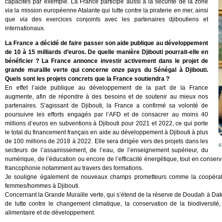
capacités par exemple. La France participe aussi à la sécurité de la zone
via
la mission européenne Atalante qui lutte contre la piraterie en mer, ainsi
que
via
des exercices conjoints avec les partenaires djiboutiens et
internationaux.
La France a décidé de faire passer son aide publique au développement
de 10 à 15 milliards d’euros. De quelle manière Djibouti pourrait-elle en
bénéficier ? La France annonce investir activement dans le projet de
grande muraille verte qui concerne onze pays du Sénégal à Djibouti.
Quels sont les projets concrets que la France soutiendra ?
En effet l’aide publique au développement de la part de la France
augmente, afin de répondre à des besoins et de soutenir au mieux nos
partenaires. S’agissant de Djibouti, la France a confirmé sa volonté de
poursuivre les efforts engagés par l’AFD et de consacrer au moins 40
millions d’euros en subventions à Djibouti pour 2021 et 2022, ce qui porte
le total du financement français en aide au développement à Djibouti à plus
de 100 millions de 2018 à 2022. Elle sera dirigée vers des projets dans les
secteurs de l’assainissement, de l’eau, de l’enseignement supérieur, du
numérique, de l’éducation ou encore de l’efficacité énergétique, tout en conserva
francophonie notamment au travers des formations.
Je souligne également de nouveaux champs prometteurs comme la coopératio
femmes/hommes à Djibouti.
Concernant la Grande Muraille verte, qui s’étend de la réserve de Doudah à Daka
de lutte contre le changement climatique, la conservation de la biodiversité
alimentaire et de développement.