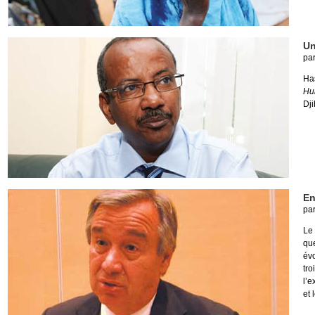
Un
pa
Has
Hu
Dji
En
pa
Le
qu
év
tr
l’e
et 