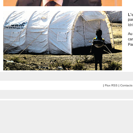
L’
pa
Idr
Au 
ca
Par
|
Flux RSS
|
Contacts