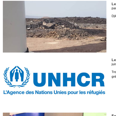
Le
pa
Dji
Le
jui
Tro
gré
Fo