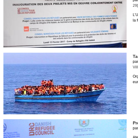
pa
29
L’U
la 
Ta
pa
Vil
Or
eur
Pr
pa
Ate