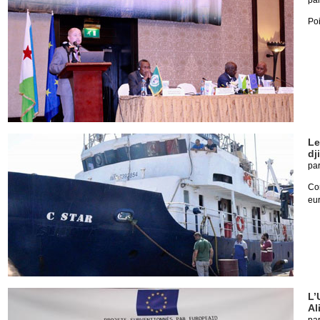
pa
Poi
Le
dj
pa
Co
eu
L’
Al