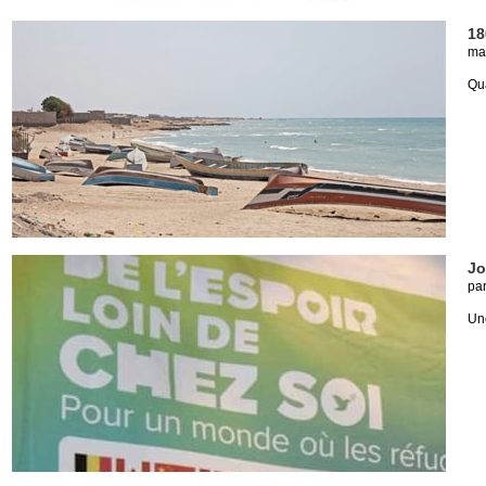
18
ma
Qua
Jo
pa
Une