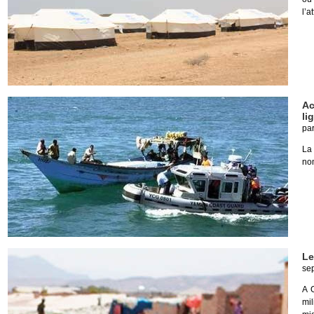
l’a
Ac
li
pa
La
nom
Le
se
A 
mil