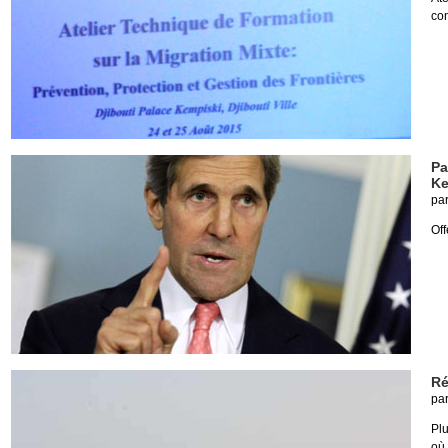
con
Pa
Ke
pa
Off
Ré
pa
Plu
où