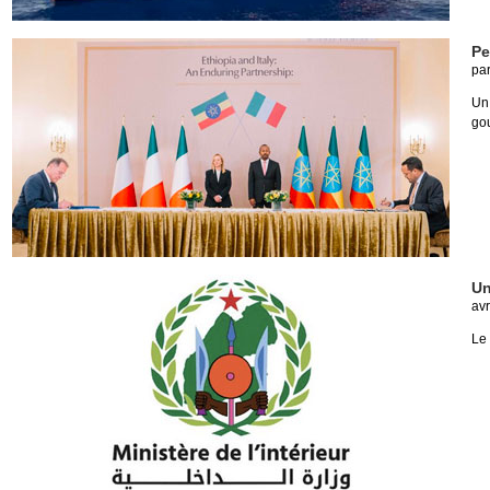
Pe
pa
Un 
go
Un
avr
Le 