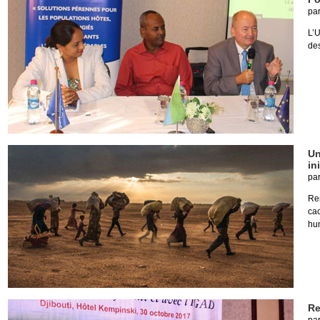
pa
L’U
des
Un
in
pa
Re
ca
hu
Re