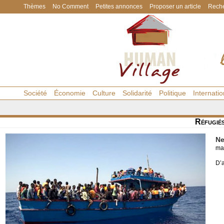
Thèmes
No Comment
Petites annonces
Proposer un article
Reche
Société
Économie
Culture
Solidarité
Politique
Internatio
Réfugié
Ne
ma
D’