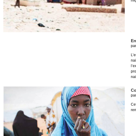
mig
En
pa
L’
nai
l’e
pro
nai
Co
pa
Ce
ren