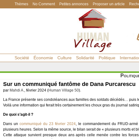
Thèmes
No Comment
Petites annonces
Proposer un article
Reche
Société
Économie
Culture
Solidarité
Politique
Internatio
Politiqu
Sur un communiqué fantôme de Dana Purcarescu
par
Mahdi A.
, février 2024 (
Human Village 50
).
La France présente ses condoléances aux familles des soldats décédés… puis les
Voilà une information qui ferait très certainement les choux gras du journal satiri
De quoi s’agit-il ?
Dans un
communiqué du 23 février 2024
, le commandement du FRUD-armé r
plusieurs heures. Selon la même source, le bilan serait de « plusieurs morts et
Cette attaque survient presque deux ans après celle menée contre les force