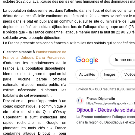
octobre 2022, qui avait causé des pertes en vies humaines et des dommages mat
La population djiboutienne est dans l’attente, dans le flou, et doit se contenter
défaut de source officielle confirmant ou infirmant ce fait d’armes avancé par l
pieds dans le plat en publiant un communiqué, sur le site du ministère de l’Eur
déplore le « décès de soldats djiboutiens lors de l’attaque d’un groupe armé (23 
Il précise que « la France condamne l’attaque menée dans la nuit du 22 au 23 
solidarité avec le peuple djiboutien.
La France présente ses condoléances aux familles des soldats qui sont décédés e
C’est fort aimable à
l’ambassadrice de
France à Djibouti, Dana Purcarescu
,
d’adresser les condoléances de la
France à la population djiboutienne,
bien que celle-ci ignore de quoi on lui
parle. Aucune parole officielle
nationale, ni aucun media public, n’a
estimé nécessaire d’informer les
habitants de cet événement…
Devant ce qui peut s’apparenter à un
couac diplomatique, le communiqué a
été retiré du site du Quai d’Orsay.
Cependant, il suffit d’effectuer une
rapide recherche sur Google en
pianotant les mots clés : « France
condamne attaque Djibouti », pour