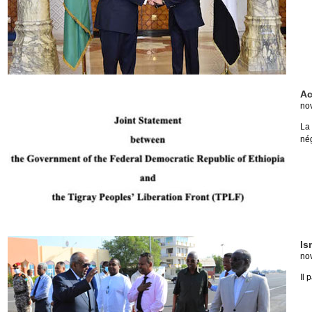
Ac
no
La
nég
Is
no
Il 