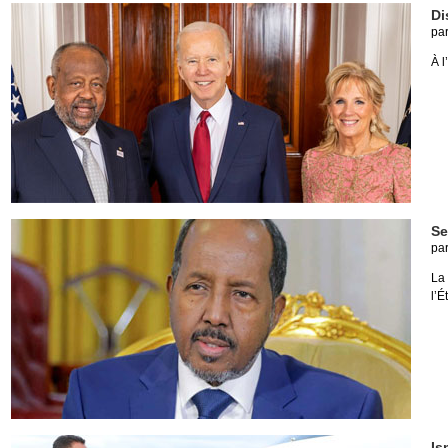
Di
pa
À l
Se
pa
La
l’É
Is