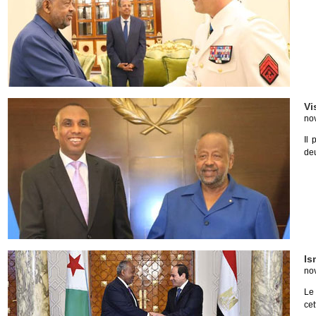
Vi
no
Il 
de
Is
no
Le
cet