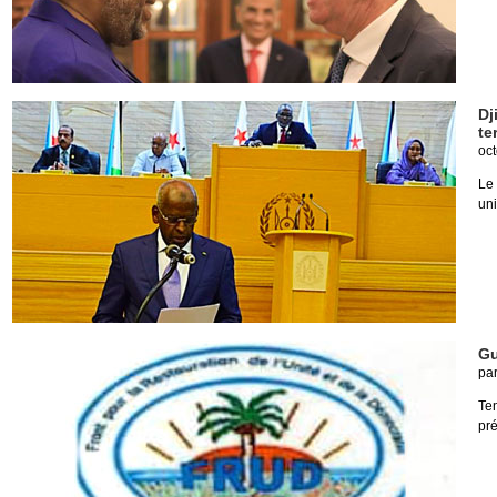
Dj
te
oct
Le
uni
Gu
pa
Te
pré