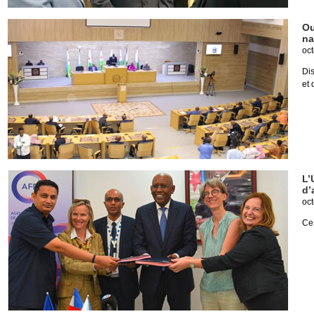
Ou
na
oct
Di
et
L’
d’
oct
Ce 