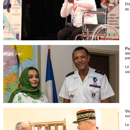
Di
de
Po
st
pa
Le
voi
Vi
no
Le 