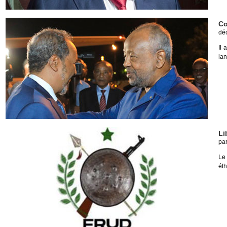
Co
dé
Il 
la
Li
pa
Le
éth