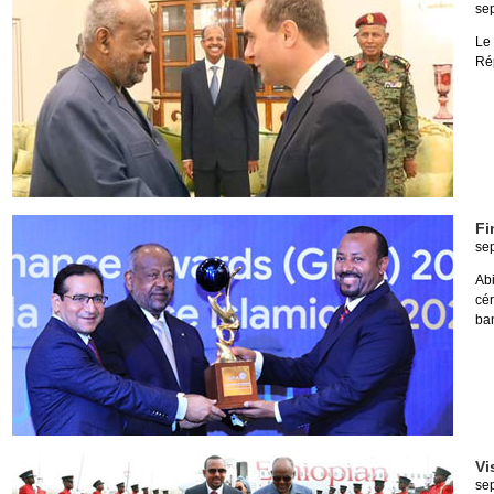
se
Le
Ré
Fi
se
Ab
cér
ba
Vi
se