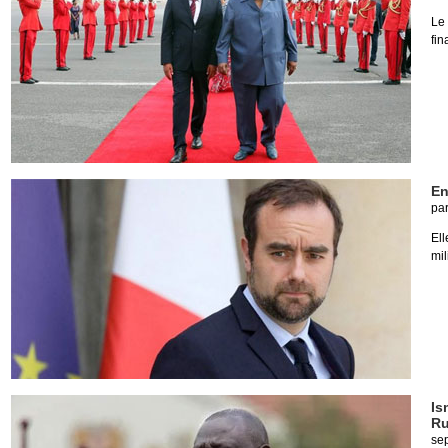
Le
fin
En
pa
Ell
mil
Is
Ru
se