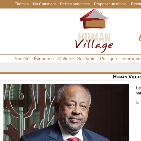
Thèmes
No Comment
Petites annonces
Proposer un article
Reche
Société
Économie
Culture
Solidarité
Politique
Internatio
Human Villa
Le
pa
Is