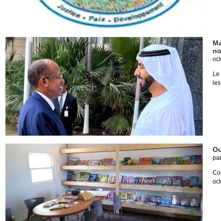
Ma
no
oct
Le 
les
Ou
pa
Con
oct