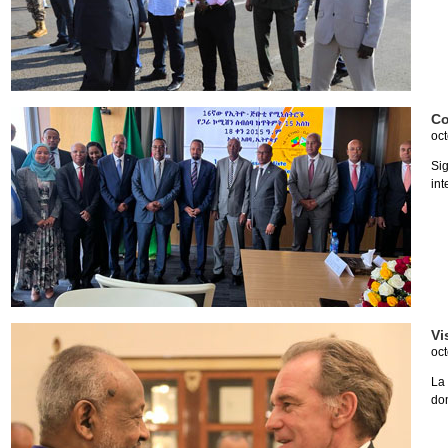
Co
oct
Si
int
Vi
oct
La
dom