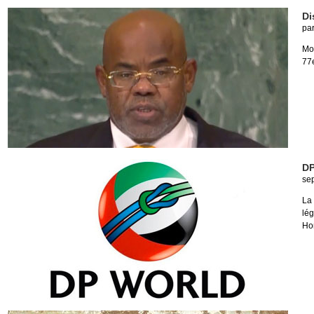
Di
pa
Mo
77
DP
se
La
lé
Hon