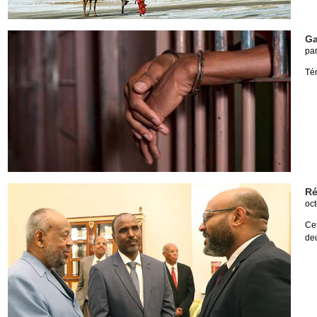
Ga
pa
Té
Ré
oct
Cet
de