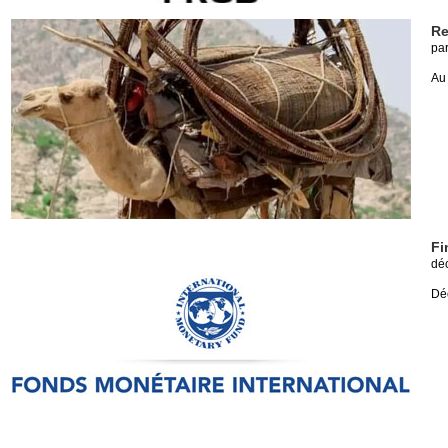
Re
pa
Au
Fi
dé
Déc