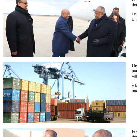
dé
Le
Uni
Un
pa
Vil
À l
une
Is