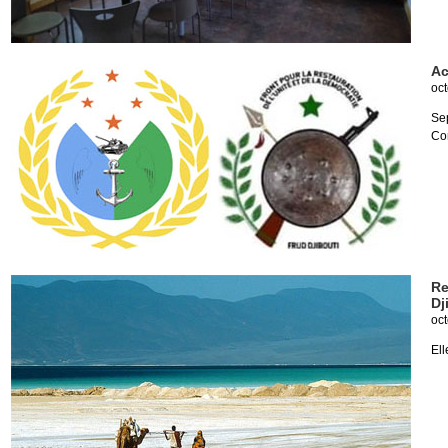
Ac
oct
Sep
Co
Re
Dj
oct
Ell