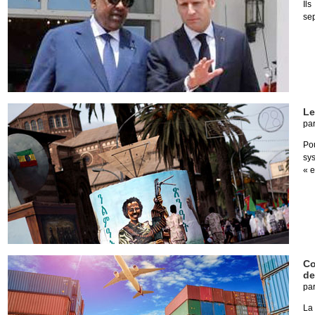
Ils
se
Le
pa
Po
sy
« 
Co
de
pa
La 