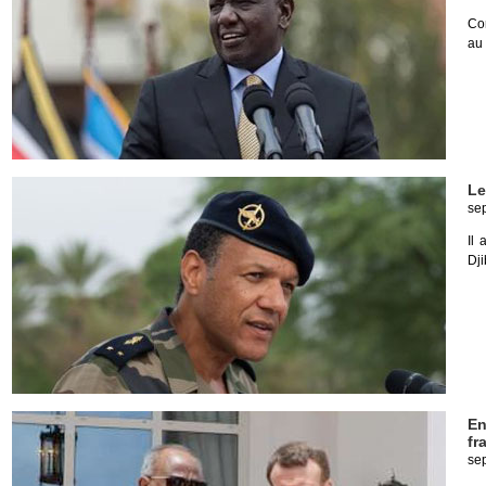
Com
au 
Le
se
Il 
Dji
En
fr
se