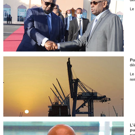
dé
Le
Po
dé
Le
re
L’
pu