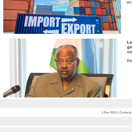
et 
Le
go
se
Dis
|
Flux RSS
|
Contacts