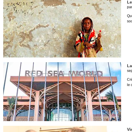
Le
pa
Qu
soc
La
se
Cré
le 
Vi