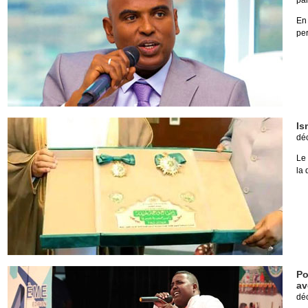
pa
En 
per
Is
dé
Le 
la 
Po
av
dé