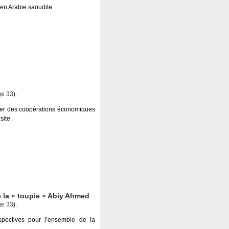
 en Arabie saoudite.
ge 33
).
ger des coopérations économiques
site.
e la « toupie » Abiy Ahmed
ge 33
).
spectives pour l’ensemble de la