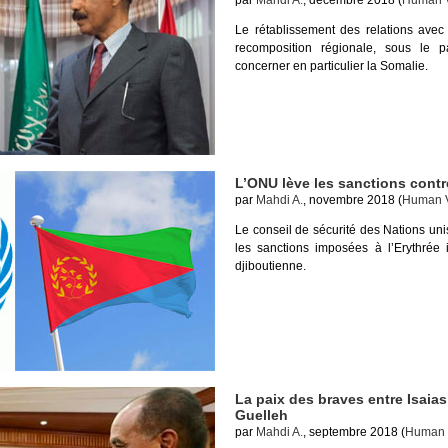
par
Mahdi A.
, décembre 2018 (
Human V
Le rétablissement des relations avec
recomposition régionale, sous le pa
concerner en particulier la Somalie.
L’ONU lève les sanctions contre
par
Mahdi A.
, novembre 2018 (
Human V
Le conseil de sécurité des Nations un
les sanctions imposées à l’Erythrée 
djiboutienne.
La paix des braves entre Isaias
Guelleh
par
Mahdi A.
, septembre 2018 (
Human V