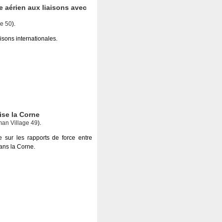
e aérien aux liaisons avec
e 50
).
aisons internationales.
ise la Corne
an Village 49
).
e sur les rapports de force entre
dans la Corne.