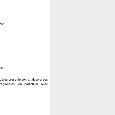
bre.
os
angères présente son analyse et ses
régionales, en particulier avec