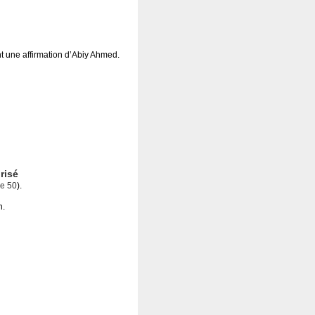
nt une affirmation d’Abiy Ahmed.
risé
e 50
).
n.