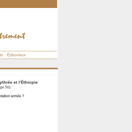
ts
Éditoriaux
ythrée et l’Éthiopie
age 56
).
ontation armée ?