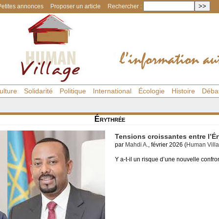
Petites annonces
Proposer un article
Rechercher :
ulture
Solidarité
Politique
International
Écologie
Histoire
Déba
Érythrée
Tensions croissantes entre l’Ér
par
Mahdi A.
, février 2026 (
Human Vill
Y a-t-il un risque d’une nouvelle confr