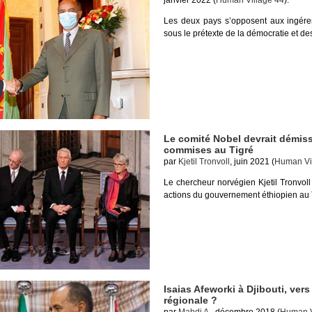
janvier 2022 (
Human Village 44
).
Les deux pays s’opposent aux ingéren
sous le prétexte de la démocratie et de
Le comité Nobel devrait démiss
commises au Tigré
par
Kjetil Tronvoll
, juin 2021 (
Human Vi
Le chercheur norvégien Kjetil Tronvo
actions du gouvernement éthiopien au 
Isaias Afeworki à Djibouti, ve
régionale ?