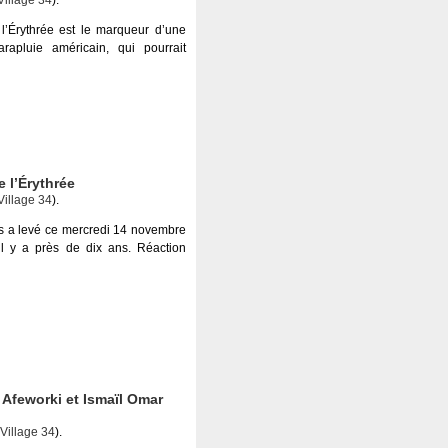
illage 34
).
 l’Érythrée est le marqueur d’une
rapluie américain, qui pourrait
 l’Érythrée
illage 34
).
is a levé ce mercredi 14 novembre
il y a près de dix ans. Réaction
 Afeworki et Ismaïl Omar
illage 34
).