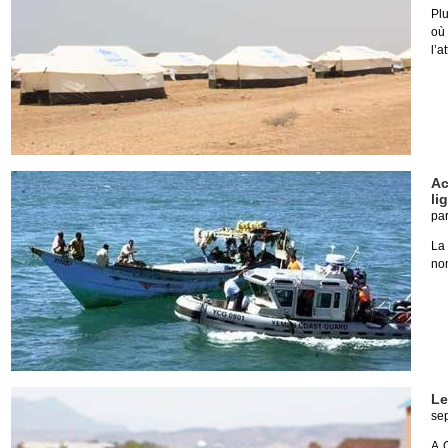
Plu
où
l’a
Ac
li
pa
La
nom
Le
se
A 