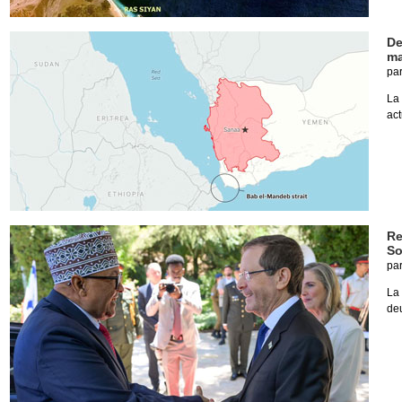
De
ma
pa
La 
act
Re
So
pa
La 
deu