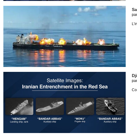
Sa
pa
L’i
Dj
pa
Co