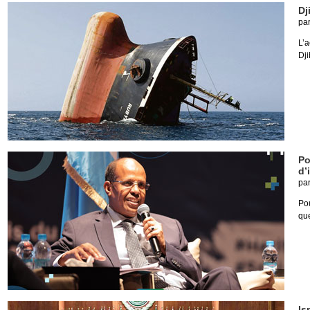
Dj
pa
L’
Dji
Po
d’
pa
Pou
que
Is