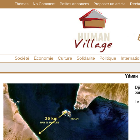
Thèmes
No Comment
Petites annonces
Proposer un article
Reche
Société
Économie
Culture
Solidarité
Politique
Internatio
Yémen
Dj
pa
Le