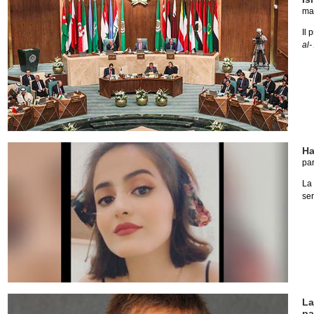
ma
Il 
al-
Ha
pa
La
ser
La
pa