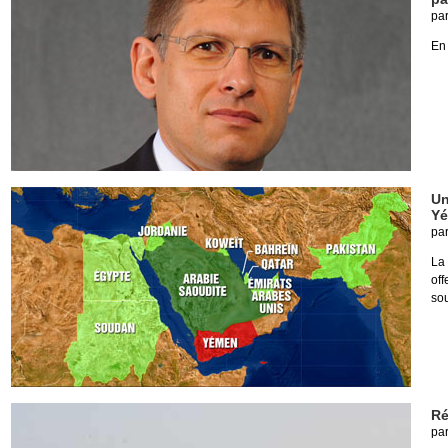
pa
En
Un
Y
pa
La
of
so
Ré
pa