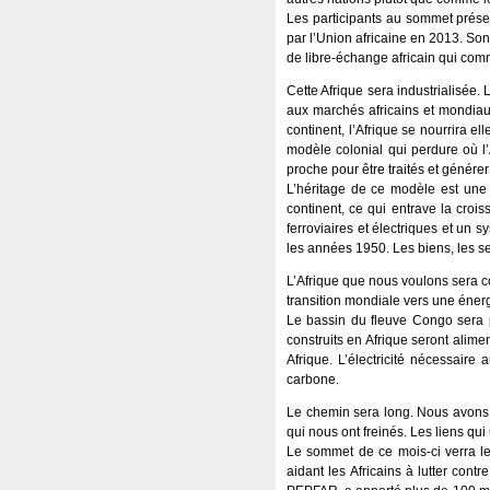
Les participants au sommet présen
par l’Union africaine en 2013. So
de libre-échange africain qui comm
Cette Afrique sera industrialisée.
aux marchés africains et mondiaux,
continent, l’Afrique se nourrira e
modèle colonial qui perdure où l’
proche pour être traités et générer
L’héritage de ce modèle est une 
continent, ce qui entrave la cro
ferroviaires et électriques et un 
les années 1950. Les biens, les ser
L’Afrique que nous voulons sera co
transition mondiale vers une énerg
Le bassin du fleuve Congo sera 
construits en Afrique seront alime
Afrique. L’électricité nécessaire 
carbone.
Le chemin sera long. Nous avons b
qui nous ont freinés. Les liens qu
Le sommet de ce mois-ci verra le 
aidant les Africains à lutter cont