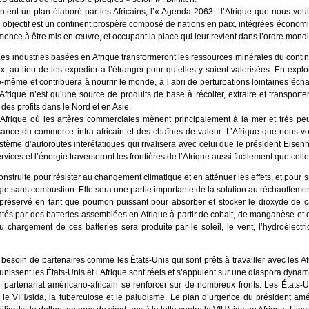
tent un plan élaboré par les Africains, l’« Agenda 2063 : l’Afrique que nous vou
n objectif est un continent prospère composé de nations en paix, intégrées écono
ence à être mis en œuvre, et occupant la place qui leur revient dans l’ordre mondi
 Les industries basées en Afrique transformeront les ressources minérales du conti
 au lieu de les expédier à l’étranger pour qu’elles y soient valorisées. En exploi
lle-même et contribuera à nourrir le monde, à l’abri de perturbations lointaines écha
Afrique n’est qu’une source de produits de base à récolter, extraire et transporte
 des profits dans le Nord et en Asie.
Afrique où les artères commerciales mènent principalement à la mer et très peu r
issance du commerce intra-africain et des chaînes de valeur. L’Afrique que nous 
système d’autoroutes interétatiques qui rivalisera avec celui que le président Eis
vices et l’énergie traverseront les frontières de l’Afrique aussi facilement que cell
nstruite pour résister au changement climatique et en atténuer les effets, et pour sa
ie sans combustion. Elle sera une partie importante de la solution au réchauffemen
préservé en tant que poumon puissant pour absorber et stocker le dioxyde de ca
ntés par des batteries assemblées en Afrique à partir de cobalt, de manganèse et de 
au chargement de ces batteries sera produite par le soleil, le vent, l’hydroélectr
esoin de partenaires comme les États-Unis qui sont prêts à travailler avec les Af
i unissent les États-Unis et l’Afrique sont réels et s’appuient sur une diaspora dyn
partenariat américano-africain se renforcer sur de nombreux fronts. Les États-U
re le VIH/sida, la tuberculose et le paludisme. Le plan d’urgence du président amér