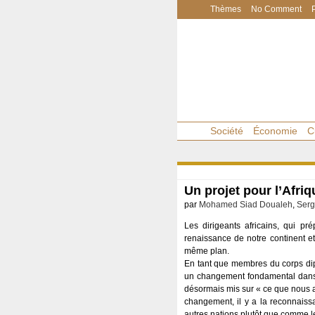
Thèmes
No Comment
Société
Économie
C
Un projet pour l’Afri
par
Mohamed Siad Doualeh
,
Serg
Les dirigeants africains, qui pr
renaissance de notre continent et
même plan.
En tant que membres du corps dipl
un changement fondamental dans la
désormais mis sur « ce que nous all
changement, il y a la reconnaiss
autres nations plutôt que comme l