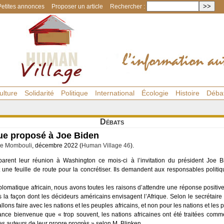
Petites annonces
Proposer un article
Rechercher :
ulture
Solidarité
Politique
International
Écologie
Histoire
Déba
Débats
que proposé à Joe Biden
e Mombouli
, décembre 2022 (
Human Village 46
).
éparent leur réunion à Washington ce mois-ci à l’invitation du président Joe 
 une feuille de route pour la concrétiser. Ils demandent aux responsables politiqu
omatique africain, nous avons toutes les raisons d’attendre une réponse positiv
 façon dont les décideurs américains envisagent l’Afrique. Selon le secrétaire d
ons faire avec les nations et les peuples africains, et non pour les nations et les 
ance bienvenue que « trop souvent, les nations africaines ont été traitées com
es auteurs de leur propre progrès » selon M. Blinken.