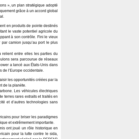
lons », un plan stratégique adopté
miquement grâce à un accord global
al.
nent en produits de pointe destinés
tant le vaste potentiel agricole du
ppant à son contrôle. Fini le vieux
r par camion jusqu’au port le plus
elient entre elles les parties du
voulons sera parcourue de réseaux
enhower a lancé aux États-Unis dans
es de l’Europe occidentale.
isir les opportunités créées par la
t de la planète.
rbone. Les véhicules électriques
terres rares extraits et traités en
icité et d’autres technologies sans
ricains pour briser les paradigmes
amique et extrêmement importante.
nis ont joué un rôle historique en
icain pour la lutte contre le sida,