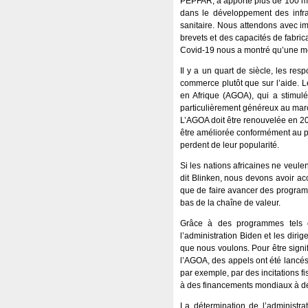
PEPFAR, a apporté plus de 100 mill
dans le développement des infra
sanitaire. Nous attendons avec im
brevets et des capacités de fabri
Covid-19 nous a montré qu’une men
Il y a un quart de siècle, les re
commerce plutôt que sur l’aide. L
en Afrique (AGOA), qui a stimulé
particulièrement généreux au mar
L’AGOA doit être renouvelée en 202
être améliorée conformément au p
perdent de leur popularité.
Si les nations africaines ne veule
dit Blinken, nous devons avoir acc
que de faire avancer des programm
bas de la chaîne de valeur.
Grâce à des programmes tels qu
l’administration Biden et les diri
que nous voulons. Pour être signif
l’AGOA, des appels ont été lancés 
par exemple, par des incitations fi
à des financements mondiaux à de
La détermination de l’administr