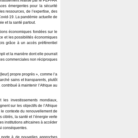
nvestissement réalisé par le PEPFAR
aces émergentes pour la sécurité
es ressources, de l’expertise, des
 Covid-19. La pandémie actuelle de
 et la santé partout.
lations économiques fondées sur le
ce et les possibilités économiques
ois grâce à un accès préférentiel
li et la manière dont elle pourrait
nces commerciales non réciproques
 [leur] propre progrès », comme l’a
arché sains et transparents, plutôt
contribué à maintenir l’Afrique au
t les investissements mondiaux,
nent sur les objectifs de l’Afrique
ns le contexte du renouvellement de
ciblés, la santé et l’énergie verte
es institutions africaines à accéder
si conséquentes.
a porte à de nouvelles approches