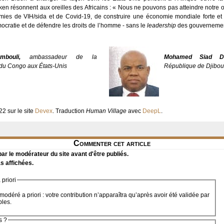
n résonnent aux oreilles des Africains : « Nous ne pouvons pas atteindre notre ob
ies de VIH/sida et de Covid-19, de construire une économie mondiale forte et in
émocratie et de défendre les droits de l’homme - sans le
leadership
des gouvernements
bouli,
ambassadeur de la
Mohamed Siad Do
du Congo aux États-Unis
République de Djibout
2 sur le site
Devex
. Traduction
Human Village
avec
DeepL
.
Commenter cet article
r le modérateur du site avant d'être publiés.
s affichées.
priori
modéré a priori : votre contribution n’apparaîtra qu’après avoir été validée par
bles.
s ?