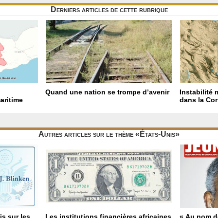
Derniers articles de cette rubrique
Quand une nation se trompe d’avenir
Instabilité 
aritime
dans la Cor
Autres articles sur le thème «États-Unis»
s sur les
Les institutions financières africaines
« Au nom d