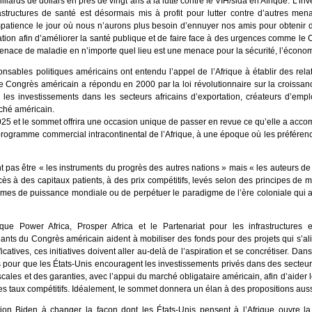
iards de dollars en près de vingt ans à la lutte contre le VIH/sida en Afrique. L’i
structures de santé est désormais mis à profit pour lutter contre d’autres men
patience le jour où nous n’aurons plus besoin d’ennuyer nos amis pour obtenir d
cation afin d’améliorer la santé publique et de faire face à des urgences comme le
ace de maladie en n’importe quel lieu est une menace pour la sécurité, l’économie
sponsables politiques américains ont entendu l’appel de l’Afrique à établir des re
e Congrès américain a répondu en 2000 par la loi révolutionnaire sur la croissan
 les investissements dans les secteurs africains d’exportation, créateurs d’empl
ché américain.
5 et le sommet offrira une occasion unique de passer en revue ce qu’elle a accomp
rogramme commercial intracontinental de l’Afrique, à une époque où les préfére
nt pas être « les instruments du progrès des autres nations » mais « les auteurs de
ès à des capitaux patients, à des prix compétitifs, levés selon des principes de m
es de puissance mondiale ou de perpétuer le paradigme de l’ère coloniale qui a 
e Power Africa, Prosper Africa et le Partenariat pour les infrastructures e
geants du Congrès américain aident à mobiliser des fonds pour des projets qui s’alig
icatives, ces initiatives doivent aller au-delà de l’aspiration et se concrétiser. Da
pour que les États-Unis encouragent les investissements privés dans des secteurs 
scales et des garanties, avec l’appui du marché obligataire américain, afin d’aider l
s taux compétitifs. Idéalement, le sommet donnera un élan à des propositions aus
ation Biden à changer la façon dont les États-Unis pensent à l’Afrique ouvre l