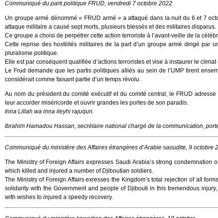
Communiqué du parti politique FRUD, vendredi 7 octobre 2022
Un groupe armé dénommé « FRUD armé » a attaqué dans la nuit du 6 et 7 octobr
attaque militaire a causé sept morts, plusieurs blessés et des militaires disparus.
Ce groupe a choisi de perpétrer cette action terroriste à l’avant-veille de la célé
Cette reprise des hostilités militaires de la part d’un groupe armé dirigé par un
pluralisme politique.
Elle est par conséquent qualifiée d’actions terroristes et vise à instaurer le climat
Le Frud demande que les partis politiques alliés au sein de l’UMP tirent ensem
considérait comme faisant partie d’un temps révolu.
Au nom du président du comité exécutif et du comité central, le FRUD adresse se
leur accorder miséricorde et ouvrir grandes les portes de son paradis.
Inna Lillah wa inna ileyhi rajuqun.
Ibrahim Hamadou Hassan, secrétaire national chargé de la communication, por
Communiqué du ministère des Affaires étrangères d’Arabie saoudite, 9 octobre 
The Ministry of Foreign Affairs expresses Saudi Arabia’s strong condemnation of t
which killed and injured a number of Djiboutian soldiers.
The Ministry of Foreign Affairs exresses the Kingdom’s total rejection of all for
solidarity with the Government and people of Djibouti in this tremendous injury
with wishes to injured a speedy recovery.