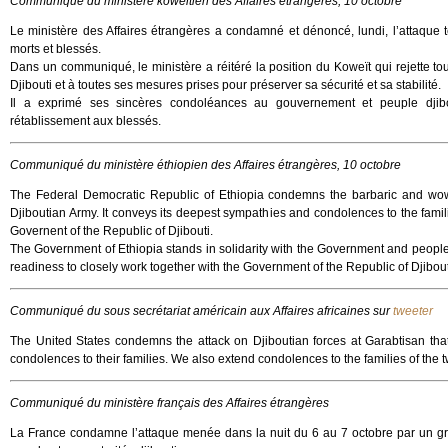
Communiqué du ministère koweitien des Affaires étrangères, 10 octobre
Le ministère des Affaires étrangères a condamné et dénoncé, lundi, l’attaque ter
morts et blessés.
Dans un communiqué, le ministère a réitéré la position du Koweït qui rejette to
Djibouti et à toutes ses mesures prises pour préserver sa sécurité et sa stabilité.
Il a exprimé ses sincères condoléances au gouvernement et peuple djibou
rétablissement aux blessés.
Communiqué du ministère éthiopien des Affaires étrangères, 10 octobre
The Federal Democratic Republic of Ethiopia condemns the barbaric and wow
Djiboutian Army. It conveys its deepest sympathies and condolences to the famil
Governent of the Republic of Djibouti.
The Government of Ethiopia stands in solidarity with the Government and people of
readiness to closely work together with the Government of the Republic of Djibouti 
Communiqué du sous secrétariat américain aux Affaires africaines sur
tweeter
The United States condemns the attack on Djiboutian forces at Garabtisan that
condolences to their families. We also extend condolences to the families of the t
Communiqué du ministère français des Affaires étrangères
La France condamne l’attaque menée dans la nuit du 6 au 7 octobre par un gr