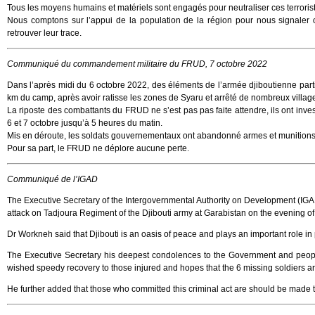
Tous les moyens humains et matériels sont engagés pour neutraliser ces terroriste
Nous comptons sur l’appui de la population de la région pour nous signaler o
retrouver leur trace.
Communiqué du commandement militaire du FRUD, 7 octobre 2022
Dans l’après midi du 6 octobre 2022, des éléments de l’armée djiboutienne pa
km du camp, après avoir ratisse les zones de Syaru et arrêté de nombreux villag
La riposte des combattants du FRUD ne s’est pas pas faite attendre, ils ont inves
6 et 7 octobre jusqu’à 5 heures du matin.
Mis en déroute, les soldats gouvernementaux ont abandonné armes et munition
Pour sa part, le FRUD ne déplore aucune perte.
Communiqué de l’IGAD
The Executive Secretary of the Intergovernmental Authority on Development (IGA
attack on Tadjoura Regiment of the Djibouti army at Garabistan on the evening of 
Dr Workneh said that Djibouti is an oasis of peace and plays an important role in
The Executive Secretary his deepest condolences to the Government and people 
wished speedy recovery to those injured and hopes that the 6 missing soldiers a
He further added that those who committed this criminal act are should be made to