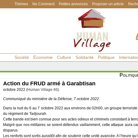
Thèmes
No Comment
Petites annonces
Proposer un article
Reche
Société
Économie
Culture
Solidarité
Politique
Internatio
Politiqu
Action du FRUD armé à Garabtisan
octobre 2022 (
Human Village 46
).
Communiqué du ministère de la Défense, 7 octobre 2022.
Dans la nuit du 6 au 7 octobre 2022 aux environs de 02h00, un groupe terrori
du régiment de Tadjourah.
Cette bande est bien connue pour ses actes odieux et criminels consistant à terro
Malgré que nos militaires se soient défendus vaillamment, cette attaque aura cau
disparus.
Les renforts sont sortis aussitôt afin de soutenir cette unité avancée. A l’heure qu’i