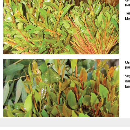
pa
Té
Mo
Un
pa
Vo
da
la