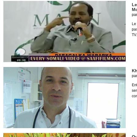
Le
M
pa
Le 
pas
TV.
Kh
pa
Ent
ser
co
Qu