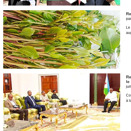
Re
pa
Le
aug
Re
le
jui
Co
à l