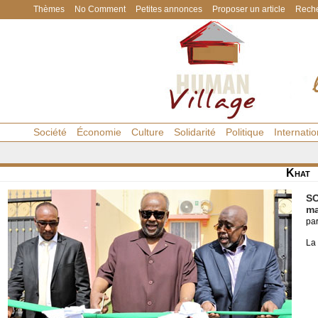
Thèmes
No Comment
Petites annonces
Proposer un article
Reche
Société
Économie
Culture
Solidarité
Politique
Internatio
Khat
SO
ma
pa
La 