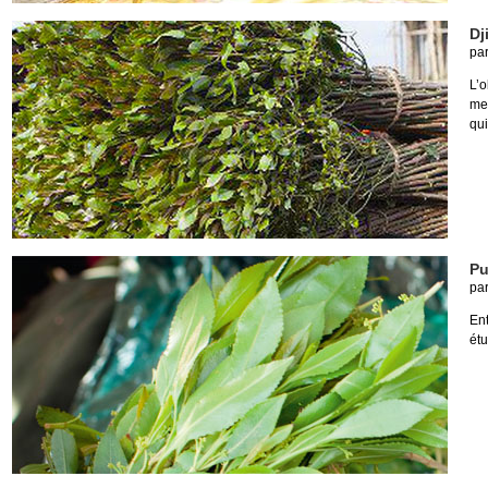
Dj
pa
L’o
met
qui
Pu
pa
Ent
étu