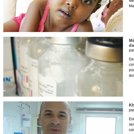
Mé
Ma
Mé
da
pa
De
co
pou
qua
Kh
pa
Ent
ser
co