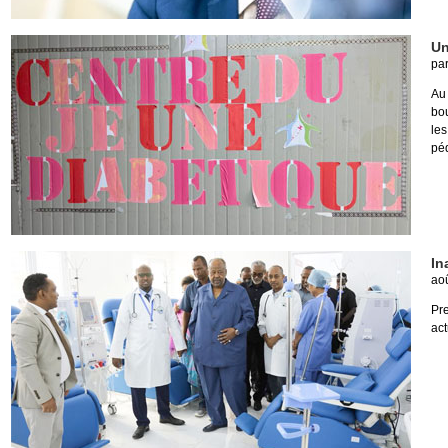
Un
pa
Au 
bou
le
péd
In
aoû
Pr
act