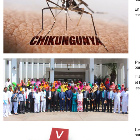
pa
En
con
Pr
pa
L’U
et 
les
Le
pa