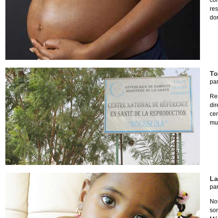
com
re
do
To
pa
Re
di
cen
mut
La
pa
Nou
son