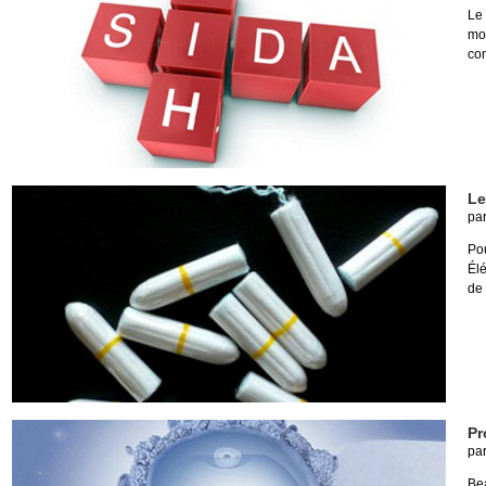
Le
mo
co
Le
pa
Po
Él
de 
Pr
pa
Be