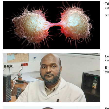
Té
pa
Sur
Lu
avr
En
for
En