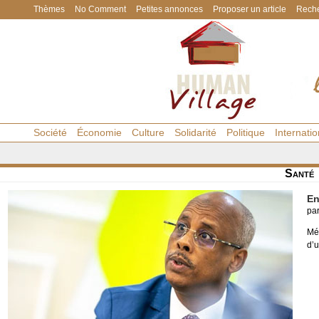
Thèmes
No Comment
Petites annonces
Proposer un article
Reche
Société
Économie
Culture
Solidarité
Politique
Internatio
Santé
En
pa
Mé
d’