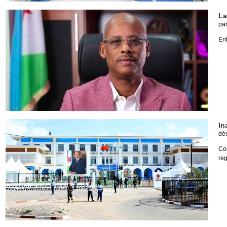
La
pa
Ent
In
dé
Con
reg