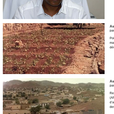
As
pa
Poi
ma
dé
As
pa
Re
(A
d’
des