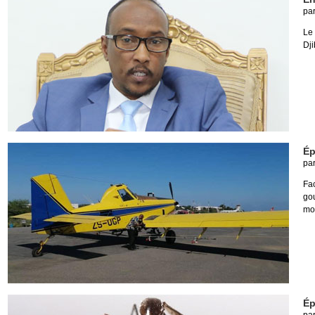
pa
Le 
Dji
Ép
pa
Fa
go
mou
Ép