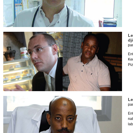
Le
dj
pa
Ent
Ke
Piz
Le
pa
En
na
la