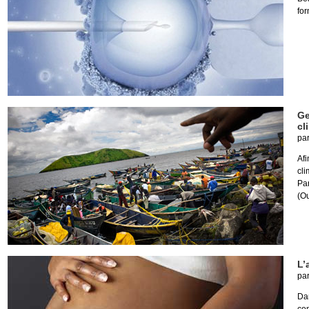
for
Ge
cl
pa
Afi
cli
Pa
(O
L’
pa
Da