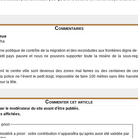
Commentaires
 rue
cha.
 une politique de contrôle de la migration et des reconduites aux frontières digne de
 pays pauvre et nous ne pouvons supporter toute la misère de la sous-region
ement le centre ville sont devenus des zones mal fames ou des centaines de ce
a police ne l’évent le petit doigt, impossible de faire 100 mètres sans être harce
ur la tête.
Commenter cet article
r le modérateur du site avant d'être publiés.
s affichées.
priori
modéré a priori : votre contribution n’apparaîtra qu’après avoir été validée par