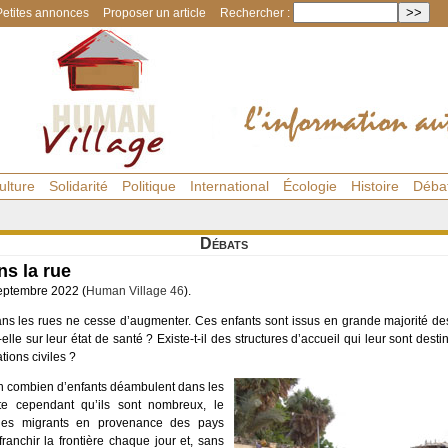
Petites annonces
Proposer un article
Rechercher :
ulture
Solidarité
Politique
International
Écologie
Histoire
Déba
Débats
ns la rue
septembre 2022 (
Human Village 46
).
dans les rues ne cesse d’augmenter. Ces enfants sont issus en grande majorité de
t-elle sur leur état de santé ? Existe-t-il des structures d’accueil qui leur sont de
tions civiles ?
ision combien d’enfants déambulent dans les
te cependant qu’ils sont nombreux, le
les migrants en provenance des pays
franchir la frontière chaque jour et, sans