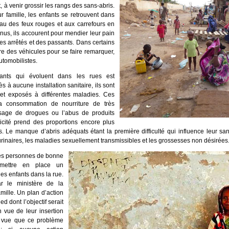
, à venir grossir les rangs des sans-abris.
 famille, les enfants se retrouvent dans
eau des feux rouges et aux carrefours en
nus, ils accourent pour mendier leur pain
es arrêtés et des passants. Dans certains
itre des véhicules pour se faire remarquer,
utomobilistes.
fants qui évoluent dans les rues est
s à aucune installation sanitaire, ils sont
 et exposés à différentes maladies. Ces
a consommation de nourriture de très
usage de drogues ou l’abus de produits
icité prend des proportions encore plus
es. Le manque d’abris adéquats étant la première difficulté qui influence leur san
s urinaires, les maladies sexuellement transmissibles et les grossesses non désirées
 les personnes de bonne
 mettre en place un
es enfants dans la rue.
r le ministère de la
mille. Un plan d’action
d dont l’objectif serait
n vue de leur insertion
de vue que ce problème