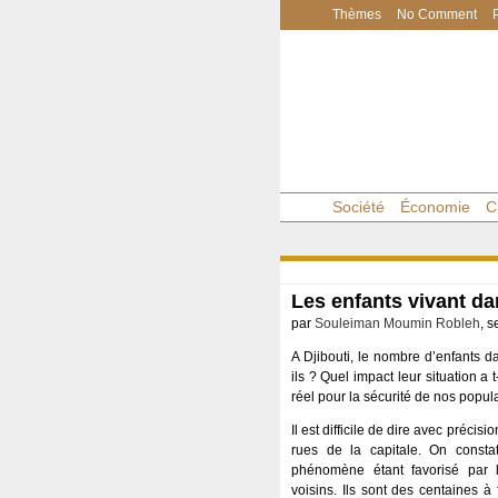
Thèmes
No Comment
Société
Économie
C
Les enfants vivant da
par
Souleiman Moumin Robleh
, 
A Djibouti, le nombre d’enfants 
ils ? Quel impact leur situation a 
réel pour la sécurité de nos popula
Il est difficile de dire avec préc
rues de la capitale. On consta
phénomène étant favorisé par 
voisins. Ils sont des centaines à 