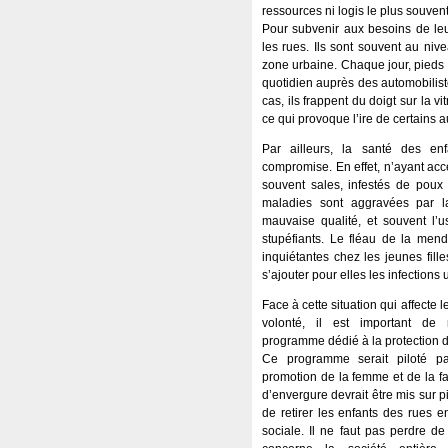
ressources ni logis le plus souvent
Pour subvenir aux besoins de leur
les rues. Ils sont souvent au niv
zone urbaine. Chaque jour, pieds 
quotidien auprès des automobilist
cas, ils frappent du doigt sur la v
ce qui provoque l’ire de certains a
Par ailleurs, la santé des en
compromise. En effet, n’ayant accè
souvent sales, infestés de poux
maladies sont aggravées par l
mauvaise qualité, et souvent l’
stupéfiants. Le fléau de la mend
inquiétantes chez les jeunes fill
s’ajouter pour elles les infection
Face à cette situation qui affecte
volonté, il est important de
programme dédié à la protection d
Ce programme serait piloté pa
promotion de la femme et de la fa
d’envergure devrait être mis sur pie
de retirer les enfants des rues e
sociale. Il ne faut pas perdre 