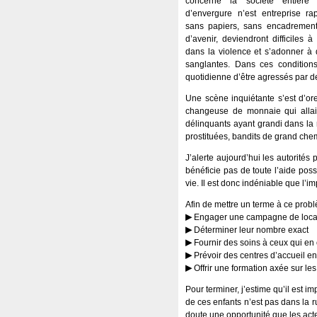
concerne la société entière
d’envergure n’est entreprise ra
sans papiers, sans encadrement
d’avenir, deviendront difficiles à
dans la violence et s’adonner à 
sanglantes. Dans ces conditions
quotidienne d’être agressés par de
Une scène inquiétante s’est d’o
changeuse de monnaie qui allait
délinquants ayant grandi dans la r
prostituées, bandits de grand chem
J’alerte aujourd’hui les autorité
bénéficie pas de toute l’aide pos
vie. Il est donc indéniable que l’i
Afin de mettre un terme à ce probl
Engager une campagne de locali
Déterminer leur nombre exact
Fournir des soins à ceux qui en
Prévoir des centres d’accueil en
Offrir une formation axée sur les
Pour terminer, j’estime qu’il est i
de ces enfants n’est pas dans la ru
doute une opportunité que les acte