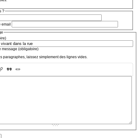
bles.
s ?
e email
ge
oire)
e message (obligatoire)
s paragraphes, laissez simplement des lignes vides.