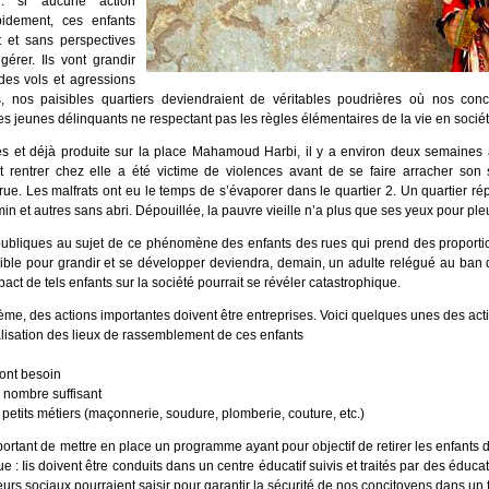
 : si aucune action
pidement, ces enfants
 et sans perspectives
 gérer. Ils vont grandir
des vols et agressions
, nos paisibles quartiers deviendraient de véritables poudrières où nos conci
s jeunes délinquants ne respectant pas les règles élémentaires de la vie en sociét
res et déjà produite sur la place Mahamoud Harbi, il y a environ deux semaine
 rentrer chez elle a été victime de violences avant de se faire arracher son s
ue. Les malfrats ont eu le temps de s’évaporer dans le quartier 2. Un quartier ré
in et autres sans abri. Dépouillée, la pauvre vieille n’a plus que ses yeux pour pleu
s publiques au sujet de ce phénomène des enfants des rues qui prend des proporti
sible pour grandir et se développer deviendra, demain, un adulte relégué au ban d
mpact de tels enfants sur la société pourrait se révéler catastrophique.
ème, des actions importantes doivent être entreprises. Voici quelques unes des acti
sation des lieux de rassemblement de ces enfants
 ont besoin
 nombre suffisant
 petits métiers (maçonnerie, soudure, plomberie, couture, etc.)
mportant de mettre en place un programme ayant pour objectif de retirer les enfants 
e : Iis doivent être conduits dans un centre éducatif suivis et traités par des éduc
urs sociaux pourraient saisir pour garantir la sécurité de nos concitoyens dans un 