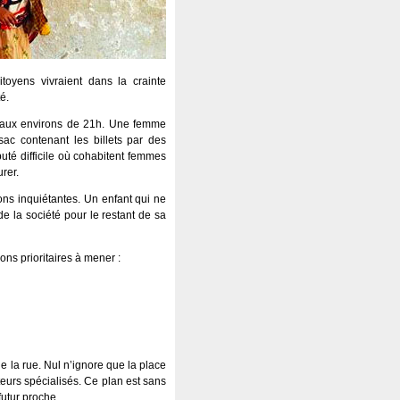
toyens vivraient dans la crainte
é.
s aux environs de 21h. Une femme
ac contenant les billets par des
puté difficile où cohabitent femmes
rer.
ons inquiétantes. Un enfant qui ne
e la société pour le restant de sa
ons prioritaires à mener :
de la rue. Nul n’ignore que la place
ateurs spécialisés. Ce plan est sans
futur proche.