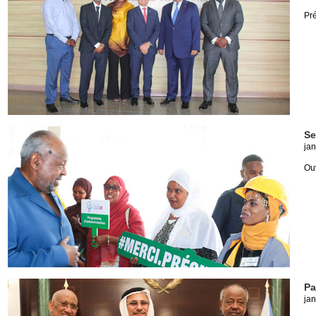
Pré
Se
jan
Ouv
Pa
jan