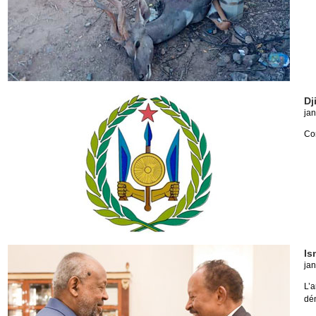
Dj
jan
Com
Is
jan
L’
dém