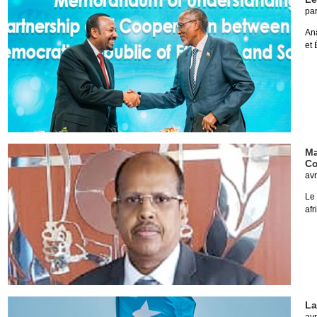
pa
Ana
et 
Ma
Co
avr
Le
afr
La