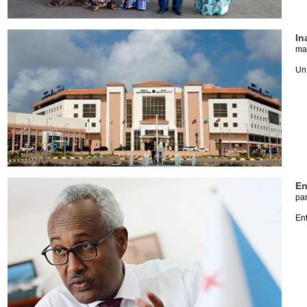
In
ma
Un 
En
pa
Ent