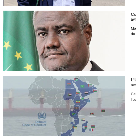
Co
avr
Mo
du
L’
avr
Cet
l’o