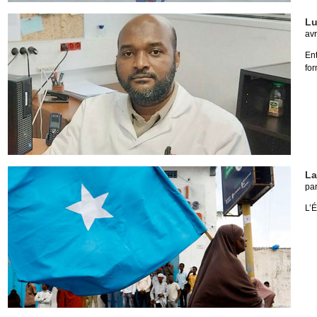
Lu
avr
En
for
La
pa
L’É