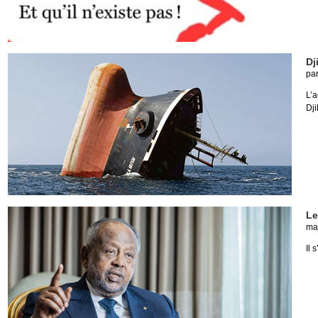
Dj
pa
L’
Dji
Le
ma
Il 