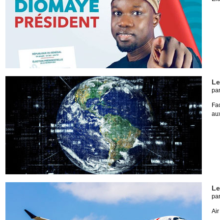
Le
pa
Fac
aux
Le
pa
Air