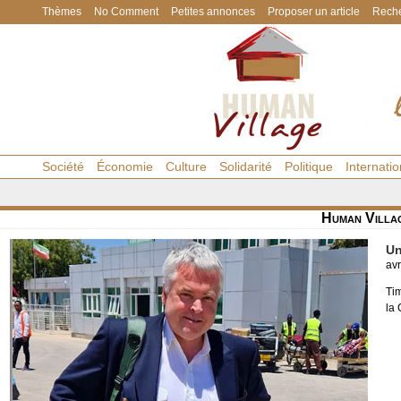
Thèmes
No Comment
Petites annonces
Proposer un article
Reche
Société
Économie
Culture
Solidarité
Politique
Internatio
Human Villa
Un
avr
Tim
la 