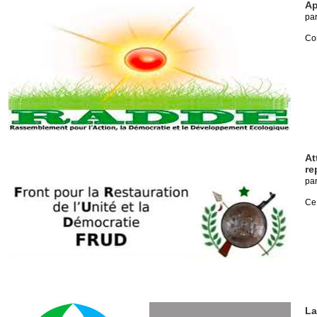
Ap
pa
Co
At
re
pa
Ce 
La