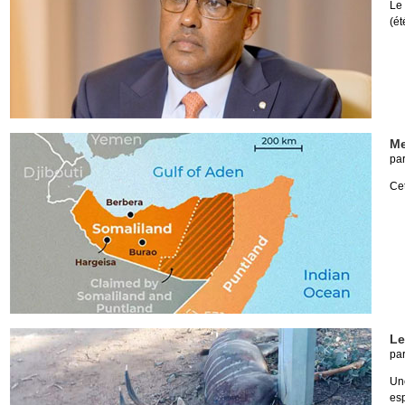
Le 
(ét
Me
pa
Cet
Le
pa
Un
es