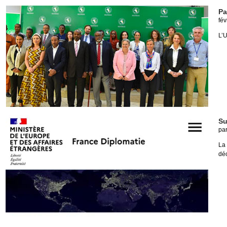
Pa
fév
L’U
Su
pa
La
déc