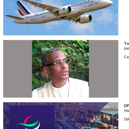
Ti
pa
Ca
DP
ma
Dji