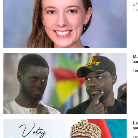
Un
l’a
Ma
pa
Leç
Le
pa
Élo