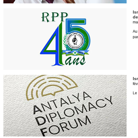
Is
de
ma
Au
par
Is
fév
Le 