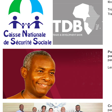
fév
Tr
Tr
Po
pa
pa
Les
Cr
pa