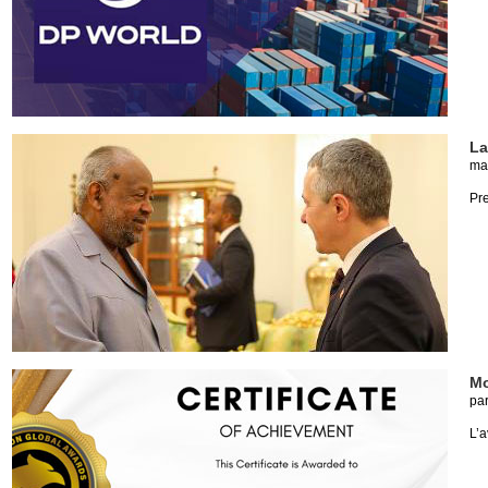
La
ma
Pre
Mo
pa
L’a