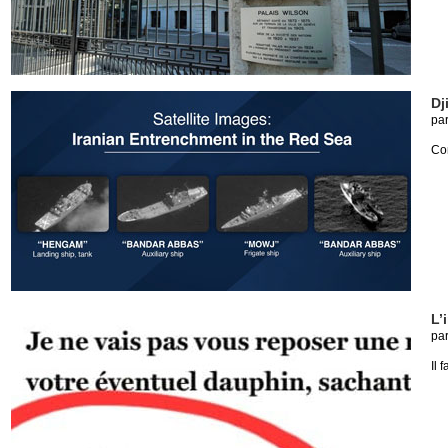
Dj
pa
Co
L’
pa
Il 