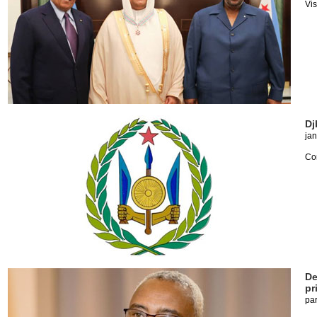
Vis
Dj
jan
Com
De
pr
pa