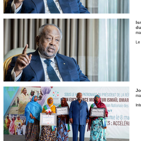
Is
du
ma
Le 
Jo
ma
Int