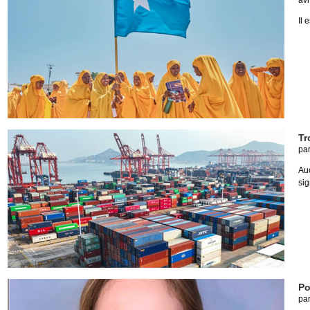
avr
Il 
Tr
pa
Au
sig
Po
pa