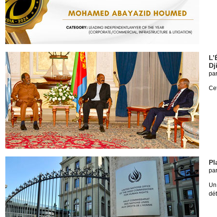
L’
Dj
pa
Cet
Pl
pa
Un
dé