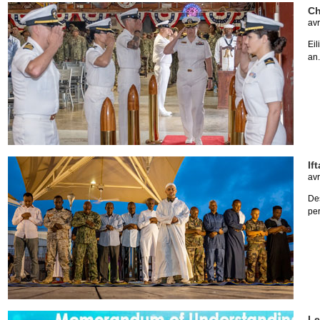
Ch
avr
Ei
an.
If
avr
Des
per
Le