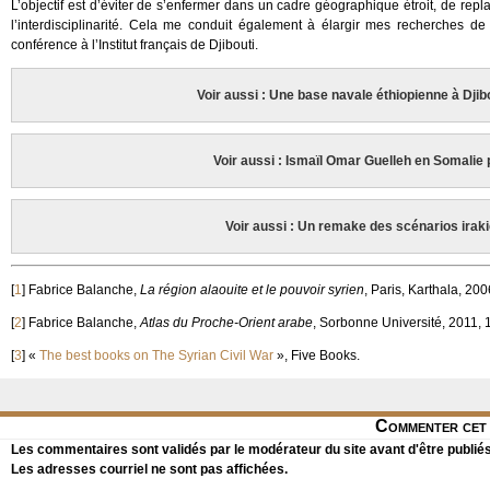
L’objectif est d’éviter de s’enfermer dans un cadre géographique étroit, de rep
l’interdisciplinarité. Cela me conduit également à élargir mes recherches de
conférence à l’Institut français de Djibouti.
Voir aussi : Une base navale éthiopienne à Dji
Voir aussi : Ismaïl Omar Guelleh en Somalie
Voir aussi : Un remake des scénarios irak
[
1
]
Fabrice Balanche,
La région alaouite et le pouvoir syrien
, Paris, Karthala, 200
[
2
]
Fabrice Balanche,
Atlas du Proche-Orient arabe
, Sorbonne Université, 2011, 
[
3
]
«
The best books on The Syrian Civil War
», Five Books.
Commenter cet 
Les commentaires sont validés par le modérateur du site avant d'être publiés
Les adresses courriel ne sont pas affichées.