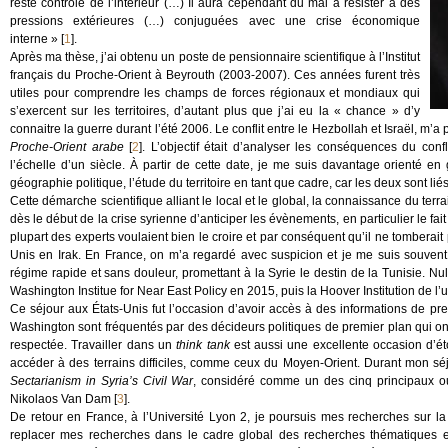
reste contrôlé de l’intérieur (…) Il aura cependant du mal à résister à des
pressions extérieures (…) conjuguées avec une crise économique
interne »
[
1
]
.
Après ma thèse, j’ai obtenu un poste de pensionnaire scientifique à l’Institut
français du Proche-Orient à Beyrouth (2003-2007). Ces années furent très
utiles pour comprendre les champs de forces régionaux et mondiaux qui
s’exercent sur les territoires, d’autant plus que j’ai eu la « chance » d’y
connaitre la guerre durant l’été 2006. Le conflit entre le Hezbollah et Israël, m
Proche-Orient arabe
[
2
]
. L’objectif était d’analyser les conséquences du confl
l’échelle d’un siècle. À partir de cette date, je me suis davantage orienté en g
géographie politique, l’étude du territoire en tant que cadre, car les deux sont li
Cette démarche scientifique alliant le local et le global, la connaissance du t
dès le début de la crise syrienne d’anticiper les évènements, en particulier le f
plupart des experts voulaient bien le croire et par conséquent qu’il ne tomberait
Unis en Irak. En France, on m’a regardé avec suspicion et je me suis souvent
régime rapide et sans douleur, promettant à la Syrie le destin de la Tunisie. Nul
Washington Institue for Near East Policy en 2015, puis la Hoover Institution de l’u
Ce séjour aux États-Unis fut l’occasion d’avoir accès à des informations de pr
Washington sont fréquentés par des décideurs politiques de premier plan qui ont
respectée. Travailler dans un
think tank
est aussi une excellente occasion d’é
accéder à des terrains difficiles, comme ceux du Moyen-Orient. Durant mon séjou
Sectarianism in Syria’s Civil War
, considéré comme un des cinq principaux ouv
Nikolaos Van Dam
[
3
]
.
De retour en France, à l’Université Lyon 2, je poursuis mes recherches sur l
replacer mes recherches dans le cadre global des recherches thématiques en