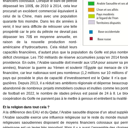
financiers colossaux. Lorsque le baril de pétrole
dépassait les 100$, de 2010 à 2014, cela leur
procurait un excédent commercial équivalent à
celui de la Chine, mais avec une population
quarante fois moindre. Dans les dix années à
venir, il leur sera difficile de retrouver une telle
prospérité car le prix du pétrole ne devrait pas
dépasser les 70$ en moyenne annuelle, en
raison de la nouvelle production nord-
américaine d’hydrocarbures. Cela réduit leurs
capacités financières, d’autant plus que la population du Golfe est plus nombr
déficit chronique. Les 750 milliards de réserve accumulées jusqu’en 2014 fondent
providence. En outre, l’Arabie saoudite doit investir aux USA pour assurer sa pro
années), financer la guerre au Yémen et soutenir l’Égypte qui menace de s’é
financière, car leur nationaux sont peu nombreux (1,2 millions sur 10 millions d’
pays qui possède le plus de capacité d’investissement est le Qatar. Il n’a q
gazières. Depuis 2013, il a réduit ses ambitions régionale et dépense beaucoup m
abandonné de nombreux projets immobiliers couteux et inutiles comme les ponts
de football en 2022, le nombre de stades prévus est passé de 24 à 8. Le bl
coopération du Golfe ne parvient pas à le mettre à genoux et entretient la rivalit
Et la religion dans tout cela ?
A la différence des EAU et du Qatar, l’Arabie saoudite dispose d’un atout suppléme
l’Arabie saoudite exerce une influence religieuse sur le reste du monde musulm
religieuses saoudiennes disposent de moyens financiers colossaux qui perme
pèlerinage est un levier très important. Mais il y a aussi l’ensemble des chain