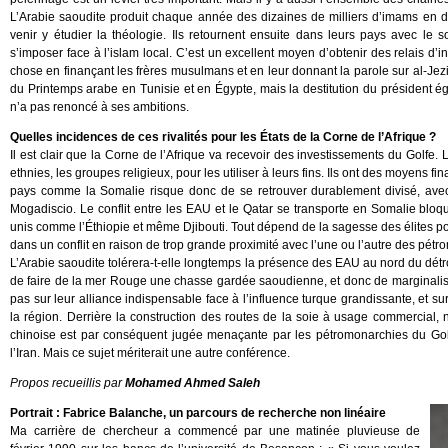
L’Arabie saoudite produit chaque année des dizaines de milliers d’imams en 
venir y étudier la théologie. Ils retournent ensuite dans leurs pays avec l
s’imposer face à l’islam local. C’est un excellent moyen d’obtenir des relais d’
chose en finançant les frères musulmans et en leur donnant la parole sur al-Jez
du Printemps arabe en Tunisie et en Égypte, mais la destitution du président é
n’a pas renoncé à ses ambitions.
Quelles incidences de ces rivalités pour les États de la Corne de l’Afrique ?
Il est clair que la Corne de l’Afrique va recevoir des investissements du Golfe. Le
ethnies, les groupes religieux, pour les utiliser à leurs fins. Ils ont des moyens 
pays comme la Somalie risque donc de se retrouver durablement divisé, avec
Mogadiscio. Le conflit entre les EAU et le Qatar se transporte en Somalie bloqu
unis comme l’Éthiopie et même Djibouti. Tout dépend de la sagesse des élites pol
dans un conflit en raison de trop grande proximité avec l’une ou l’autre des pét
L’Arabie saoudite tolérera-t-elle longtemps la présence des EAU au nord du dé
de faire de la mer Rouge une chasse gardée saoudienne, et donc de marginaliser 
pas sur leur alliance indispensable face à l’influence turque grandissante, et su
la région. Derrière la construction des routes de la soie à usage commercial,
chinoise est par conséquent jugée menaçante par les pétromonarchies du Golfe
l’Iran. Mais ce sujet mériterait une autre conférence.
Propos recueillis par
Mohamed Ahmed Saleh
Portrait : Fabrice Balanche, un parcours de recherche non linéaire
Ma carrière de chercheur a commencé par une matinée pluvieuse de