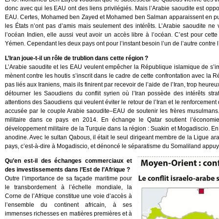
donc avec qui les EAU ont des liens privilégiés. Mais l’Arabie saoudite est op
EAU. Certes, Mohamed ben Zayed et Mohamed ben Salman apparaissent en publi
les États n’ont pas d’amis mais seulement des intérêts. L’Arabie saoudite ne
l’océan Indien, elle aussi veut avoir un accès libre à l’océan. C’est pour cett
Yémen. Cependant les deux pays ont pour l’instant besoin l’un de l’autre contre l’
L’Iran joue-t-il un rôle de trublion dans cette région ?
L’Arabie saoudite et les EAU veulent empêcher la République islamique de s’im
mènent contre les houtis s’inscrit dans le cadre de cette confrontation avec la R
pas liés aux Iraniens, mais ils finirent par recevoir de l’aide de l’Iran, trop heur
détourner les Saoudiens du conflit syrien où l’Iran possède des intérêts str
attentions des Saoudiens qui veulent éviter le retour de l’Iran et le renforcemen
accusée par le couple Arabie saoudite–EAU de soutenir les frères musulmans. I
militaire dans ce pays en 2014. En échange le Qatar soutient l’économ
développement militaire de la Turquie dans la région : Suakin et Mogadiscio. E
anodine. Avec le sultan Qabous, il était le seul dirigeant membre de la Ligue ara
pays, c’est-à-dire à Mogadiscio, et dénoncé le séparatisme du Somaliland appuy
Qu’en est-il des échanges commerciaux et
des investissements dans l’Est de l’Afrique ?
Outre l’importance de sa façade maritime pour
le transbordement à l’échelle mondiale, la
Corne de l’Afrique constitue une voie d’accès à
l’ensemble du continent africain, à ses
immenses richesses en matières premières et à