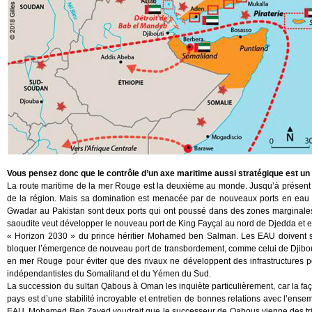
Vous pensez donc que le contrôle d’un axe maritime aussi stratégique est un o
La route maritime de la mer Rouge est la deuxième au monde. Jusqu’à présent le
de la région. Mais sa domination est menacée par de nouveaux ports en eau p
Gwadar au Pakistan sont deux ports qui ont poussé dans des zones marginales
saoudite veut développer le nouveau port de King Fayçal au nord de Djedda et e
« Horizon 2030 » du prince héritier Mohamed ben Salman. Les EAU doivent s’
bloquer l’émergence de nouveau port de transbordement, comme celui de Djibouti. 
en mer Rouge pour éviter que des rivaux ne développent des infrastructures po
indépendantistes du Somaliland et du Yémen du Sud.
La succession du sultan Qabous à Oman les inquiète particulièrement, car la faç
pays est d’une stabilité incroyable et entretien de bonnes relations avec l’ensem
EAU. Mohamed Ben Zayed voudrait que le successeur de Qabous vienne des tribu