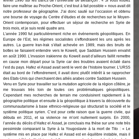
février 1990 sur les bancs de l’université de Besançon : « Si vous voulez
faire une maîtrise au Proche-Orient, c’est tout à fait possible » nous avait dit
notre professeur de géographie. J’ai donc sauté sur l’occasion et obtenu
une bourse de voyage du Centre d’études et de recherches sur le Moyen-
Orient contemporain, pour effectuer un séjour de recherche en Syrie de
trois mois, et je suis resté quatre ans.
L’année 1990 fut particulièrement riche en événements géopolitiques. En
Europe de l’Est, les régimes socialistes s’effondraient les uns après les
autres. La guerre Iran-Irak s’était achevée en 1989, mais des bruits de
bottes se faisaient entendre vers le Koweït, que Saddam Hussein envahit
en août 1990. L’invasion irakienne du Koweït avait d’ailleurs faillit remettre
en cause mon départ pour la Syrie car des troubles avaient éclaté dans
l’est du pays. Hafez el Assad avait senti le vent de l’histoire tourner. L’URSS
était au bord de l’effondrement, il avait donc plutôt intérêt à se rapprocher
des Etats-Unis qui cherchaient des alliés arabes contre Saddam Hussein.
Venu en Syrie pour travailler sur la mutation agricole de la région côtière, je
me trouvais très loin de toutes ces problématiques géopolitiques.
Cependant mes recherches de terrain me conduisirent rapidement à la
géographie politique et ensuite à la géopolitique à travers la découverte du
communautarisme à base ethnico-religieuse qui structurait la société et le
système politique syrien. C’est pour cette raison que la guerre civile, qui
débuta en 2011, et sa violence ne m’ont nullement surpris. En 2000,
l’année du décès d’Hafez el Assad, je concluais ma thèse sur une note très
pessimiste comparant la Syrie à la Yougoslavie à la mort de Tito : « Le
système mis en place par Hafez el Assad est en équilibre instable, mais il