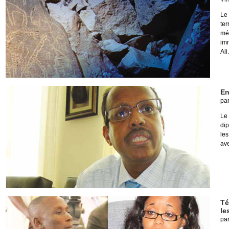
Le
te
mé
im
Ali.
En
pa
Le
dip
les
ave
Té
le
pa