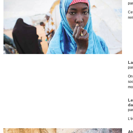
pa
Ce
ren
La
pa
On
so
mo
Le
da
pa
L’é
Ab