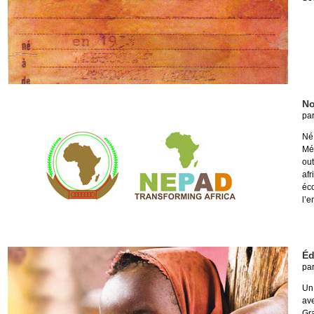
No
pa
Né
Mé
ou
af
éc
l’e
Éd
pa
Un
ave
Gra