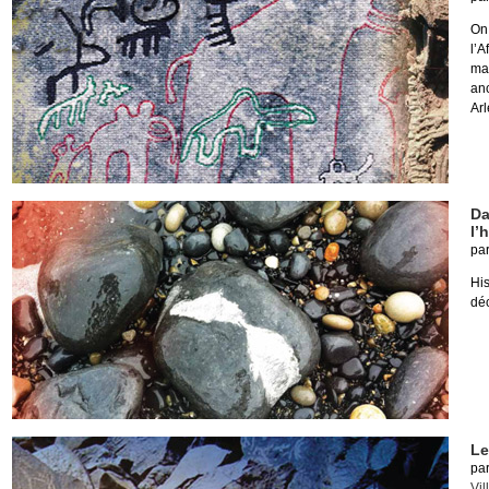
On
l’
ma
an
Arl
Da
l’h
pa
Hi
dé
Le
pa
Vil