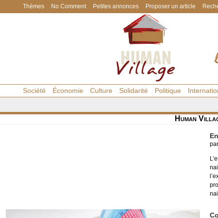
Thèmes
No Comment
Petites annonces
Proposer un article
Reche
Société
Économie
Culture
Solidarité
Politique
Internatio
Human Villa
En
pa
L’
nai
l’e
pro
nai
Co