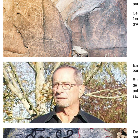
pa
Ce
fo
d’A
En
pa
Ro
de 
poi
sau
De
pa