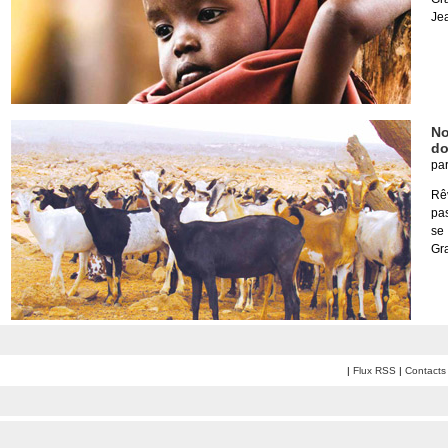
Je
No
do
pa
Rêv
pas
se
Gr
|
Flux RSS
|
Contacts