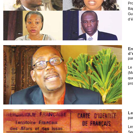
Pr
Ba
Gu
d’é
En
d’
pa
Le 
(M
qu
pro
Le
pa
Les
Sec