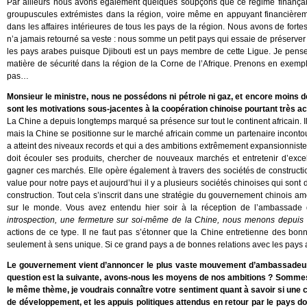
Par ailleurs nous avons également quelques soupçons que ce régime finançait
groupuscules extrémistes dans la région, voire même en appuyant financièremen
dans les affaires intérieures de tous les pays de la région. Nous avons de fortes
n’a jamais retourné sa veste : nous somme un petit pays qui essaie de préserver d
les pays arabes puisque Djibouti est un pays membre de cette Ligue. Je pens
matière de sécurité dans la région de la Corne de l’Afrique. Prenons en exempl
pas…
Monsieur le ministre, nous ne possédons ni pétrole ni gaz, et encore moins 
sont les motivations sous-jacentes à la coopération chinoise pourtant très act
La Chine a depuis longtemps marqué sa présence sur tout le continent africain. Il
mais la Chine se positionne sur le marché africain comme un partenaire incontou
a atteint des niveaux records et qui a des ambitions extrêmement expansionniste
doit écouler ses produits, chercher de nouveaux marchés et entretenir d’excel
gagner ces marchés. Elle opère également à travers des sociétés de constructi
value pour notre pays et aujourd’hui il y a plusieurs sociétés chinoises qui sont
construction. Tout cela s’inscrit dans une stratégie du gouvernement chinois amo
sur le monde. Vous avez entendu hier soir à la réception de l’ambassade 
introspection, une fermeture sur soi-même de la Chine, nous menons depuis
actions de ce type. Il ne faut pas s’étonner que la Chine entretienne des bonne
seulement à sens unique. Si ce grand pays a de bonnes relations avec les pays afr
Le gouvernement vient d’annoncer le plus vaste mouvement d’ambassadeurs
question est la suivante, avons-nous les moyens de nos ambitions ? Somme
le même thème, je voudrais connaître votre sentiment quant à savoir si une co
de développement, et les appuis politiques attendus en retour par le pays don