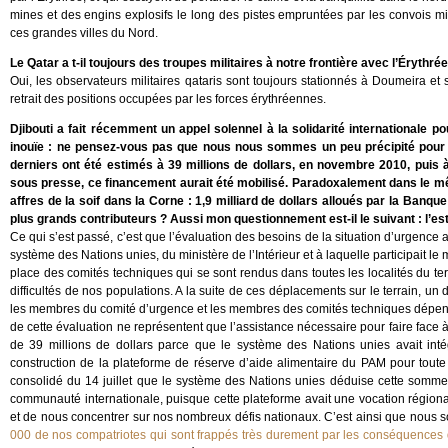
mines et des engins explosifs le long des pistes empruntées par les convois mili
ces grandes villes du Nord.
Le Qatar a t-il toujours des troupes militaires à notre frontière avec l’Érythrée
Oui, les observateurs militaires qataris sont toujours stationnés à Doumeira et 
retrait des positions occupées par les forces érythréennes.
Djibouti a fait récemment un appel solennel à la solidarité internationale 
inouïe : ne pensez-vous pas que nous nous sommes un peu précipité pour
derniers ont été estimés à 39 millions de dollars, en novembre 2010, puis à
sous presse, ce financement aurait été mobilisé. Paradoxalement dans le mêm
affres de la soif dans la Corne : 1,9 milliard de dollars alloués par la Banqu
plus grands contributeurs ? Aussi mon questionnement est-il le suivant : l’est
Ce qui s’est passé, c’est que l’évaluation des besoins de la situation d’urgenc
système des Nations unies, du ministère de l’Intérieur et à laquelle participait l
place des comités techniques qui se sont rendus dans toutes les localités du territ
difficultés de nos populations. A la suite de ces déplacements sur le terrain, u
les membres du comité d’urgence et les membres des comités techniques dépendant 
de cette évaluation ne représentent que l’assistance nécessaire pour faire face 
de 39 millions de dollars parce que le système des Nations unies avait intég
construction de la plateforme de réserve d’aide alimentaire du PAM pour tout
consolidé du 14 juillet que le système des Nations unies déduise cette somme
communauté internationale, puisque cette plateforme avait une vocation régional
et de nous concentrer sur nos nombreux défis nationaux. C’est ainsi que nous s
000 de nos compatriotes qui sont frappés très durement par les conséquences 