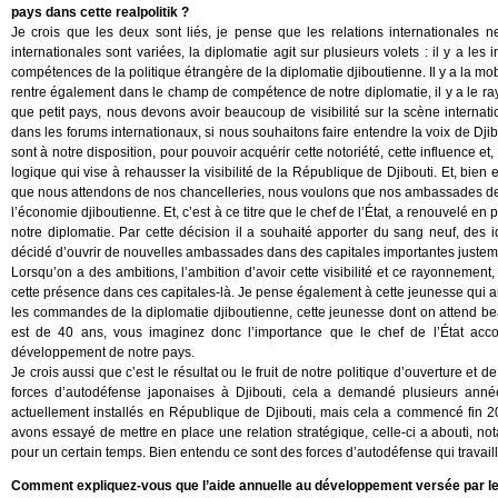
pays dans cette realpolitik ?
Je crois que les deux sont liés, je pense que les relations internationales 
internationales sont variées, la diplomatie agit sur plusieurs volets : il y a le
compétences de la politique étrangère de la diplomatie djiboutienne. Il y a la mo
rentre également dans le champ de compétence de notre diplomatie, il y a le r
que petit pays, nous devons avoir beaucoup de visibilité sur la scène internati
dans les forums internationaux, si nous souhaitons faire entendre la voix de D
sont à notre disposition, pour pouvoir acquérir cette notoriété, cette influence et
logique qui vise à rehausser la visibilité de la République de Djibouti. Et, bien
que nous attendons de nos chancelleries, nous voulons que nos ambassades de
l’économie djiboutienne. Et, c’est à ce titre que le chef de l’État, a renouvelé
notre diplomatie. Par cette décision il a souhaité apporter du sang neuf, des i
décidé d’ouvrir de nouvelles ambassades dans des capitales importantes justem
Lorsqu’on a des ambitions, l’ambition d’avoir cette visibilité et ce rayonnement
cette présence dans ces capitales-là. Je pense également à cette jeunesse qui
les commandes de la diplomatie djiboutienne, cette jeunesse dont on atte
est de 40 ans, vous imaginez donc l’importance que le chef de l’État acco
développement de notre pays.
Je crois aussi que c’est le résultat ou le fruit de notre politique d’ouverture et
forces d’autodéfense japonaises à Djibouti, cela a demandé plusieurs année
actuellement installés en République de Djibouti, mais cela a commencé fin
avons essayé de mettre en place une relation stratégique, celle-ci a abouti, no
pour un certain temps. Bien entendu ce sont des forces d’autodéfense qui travaillen
Comment expliquez-vous que l’aide annuelle au développement versée par le J