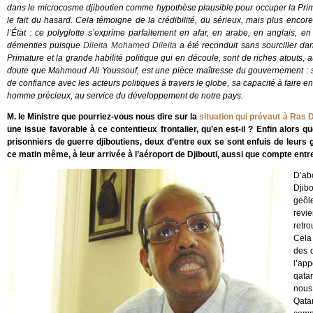
dans le microcosme djiboutien comme hypothèse plausible pour occuper la Primat
le fait du hasard. Cela témoigne de la crédibilité, du sérieux, mais plus enc
l’État : ce polyglotte s’exprime parfaitement en afar, en arabe, en anglais, 
démenties puisque
Dileita Mohamed Dileita
a été reconduit sans sourciller da
Primature et la grande habilité politique qui en découle, sont de riches atouts, a
doute que Mahmoud Ali Youssouf, est une pièce maîtresse du gouvernement : s
de confiance avec les acteurs politiques à travers le globe, sa capacité à faire e
homme précieux, au service du développement de notre pays.
M. le Ministre que pourriez-vous nous dire sur la
situation qui prévaut à Ras
une issue favorable à ce contentieux frontalier, qu’en est-il ? Enfin alors
prisonniers de guerre djiboutiens, deux d’entre eux se sont enfuis de leurs g
ce matin même, à leur arrivée à l’aéroport de Djibouti, aussi que compte en
D’ab
Djibo
geôl
revie
retro
Cela 
des d
l’app
qatar
nous
Qata