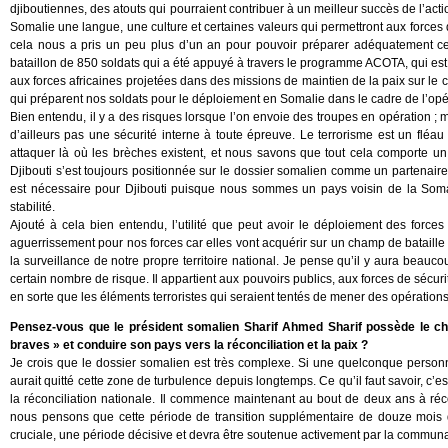
djiboutiennes, des atouts qui pourraient contribuer à un meilleur succès de l’a
Somalie une langue, une culture et certaines valeurs qui permettront aux forces 
cela nous a pris un peu plus d’un an pour pouvoir préparer adéquatement cette
bataillon de 850 soldats qui a été appuyé à travers le programme ACOTA, qui e
aux forces africaines projetées dans des missions de maintien de la paix sur le c
qui préparent nos soldats pour le déploiement en Somalie dans le cadre de l’op
Bien entendu, il y a des risques lorsque l’on envoie des troupes en opération ; m
d’ailleurs pas une sécurité interne à toute épreuve. Le terrorisme est un fléau
attaquer là où les brèches existent, et nous savons que tout cela comporte un
Djibouti s’est toujours positionnée sur le dossier somalien comme un partenaire r
est nécessaire pour Djibouti puisque nous sommes un pays voisin de la Somali
stabilité.
Ajouté à cela bien entendu, l’utilité que peut avoir le déploiement des forces
aguerrissement pour nos forces car elles vont acquérir sur un champ de bataille d
la surveillance de notre propre territoire national. Je pense qu’il y aura beau
certain nombre de risque. Il appartient aux pouvoirs publics, aux forces de sécuri
en sorte que les éléments terroristes qui seraient tentés de mener des opérations
Pensez-vous que le président somalien Sharif Ahmed Sharif possède le char
braves » et conduire son pays vers la réconciliation et la paix ?
Je crois que le dossier somalien est très complexe. Si une quelconque personn
aurait quitté cette zone de turbulence depuis longtemps. Ce qu’il faut savoir, c’e
la réconciliation nationale. Il commence maintenant au bout de deux ans à récol
nous pensons que cette période de transition supplémentaire de douze mois q
cruciale, une période décisive et devra être soutenue activement par la communa