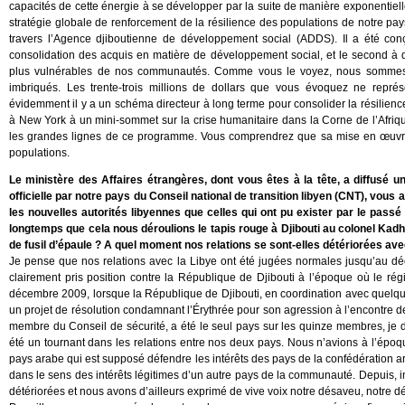
capacités de cette énergie à se développer par la suite de manière exponentielle s
stratégie globale de renforcement de la résilience des populations de notre
travers l’Agence djiboutienne de développement social (ADDS). Il a été con
consolidation des acquis en matière de développement social, et le second à 
plus vulnérables de nos communautés. Comme vous le voyez, nous sommes 
imbriqués. Les trente-trois millions de dollars que vous évoquez ne repré
évidemment il y a un schéma directeur à long terme pour consolider la résilience
à New York à un mini-sommet sur la crise humanitaire dans la Corne de l’Afriqu
les grandes lignes de ce programme. Vous comprendrez que sa mise en œuvre 
populations.
Le ministère des Affaires étrangères, dont vous êtes à la tête, a diffusé
officielle par notre pays du Conseil national de transition libyen (CNT), vous 
les nouvelles autorités libyennes que celles qui ont pu exister par le passé
longtemps que cela nous déroulions le tapis rouge à Djibouti au colonel K
de fusil d’épaule ? A quel moment nos relations se sont-elles détériorées ave
Je pense que nos relations avec la Libye ont été jugées normales jusqu’au d
clairement pris position contre la République de Djibouti à l’époque où le rég
décembre 2009, lorsque la République de Djibouti, en coordination avec quelque
un projet de résolution condamnant l’Érythrée pour son agression à l’encontre de D
membre du Conseil de sécurité, a été le seul pays sur les quinze membres, je dis
été un tournant dans les relations entre nos deux pays. Nous n’avions à l’épo
pays arabe qui est supposé défendre les intérêts des pays de la confédération ar
dans le sens des intérêts légitimes d’un autre pays de la communauté. Depuis, in
détériorées et nous avons d’ailleurs exprimé de vive voix notre désaveu, notre dés