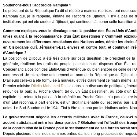
Soutenons-nous l’accord de Kampala ?
Le président de la République l’a dit et répété à maintes reprises : oui nous sou
Kampala qui, je le rappelle, émane de l’accord de Djibouti. Il n’y a pas de
institutions qui ont été créées à Djibouti, qui continuent à mener cette transition 
Comment expliquez-vous le décalage entre la position des États-Unis d’Amér
unies quant à la reconnaissance d’un État palestinien ? Comment explique
ouvertement les différentes résolutions des Nations unies, dénier les droits 
en Cisjordanie qu’à Jérusalem-Est, envers et contre tout, et continuer irr
d’Amérique ?
La position de Djibouti a été très claire sur cette question : le président de 
générale, réaffirmé les droits du peuple palestinien de disposer d’un État r
Concernant la position des États-Unis d’Amérique ou bien encore de celle de l’Un
mon ressort. Je m’exprime uniquement au nom de la République de Djibouti, et 
D’ailleurs celle-ci a été formulée à nouveau et très clairement ce matin même, à
Premier ministre
Dileita Mohamed Dileita
dans son discours de politique générale
retour de la paix au Proche Orient, tel qu’un État palestinien, au côté d’un É
capitale. Le retour à la paix et à la sérénité au Proche Orient, n’a pas d’autre i
d’un État reconnu, à part entière, est un droit inaliénable qui est prévu par la
unies. Le Sud-Soudan est le 194e État à être reconnu par les Nations unies. Nou
Le gouvernement négocie les accords militaires avec la France, ceux-ci n’o
accord satisfaisant entre les deux parties ? Globalement l’effectif des trou
de la contribution de la France pour le stationnement de ses forces serait sus
Depuis plusieurs mois, nous sommes entrés dans un long processus de négociat