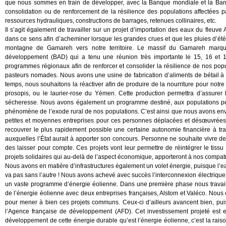
que nous sommes en train de développer, avec la Banque mondiale et la Ban
consolidation ou de renforcement de la résilience des populations affectées
ressources hydrauliques, constructions de barrages, retenues collinaires, etc.
Il s’agit également de travailler sur un projet d’importation des eaux du fleu
dans ce sens afin d’acheminer lorsque les grandes crues et que les pluies d’été
montagne de Gamareh vers notre territoire. Le massif du Gamareh marque
développement (BAD) qui a tenu une réunion très importante le 15, 16 et 
programmes régionaux afin de renforcer et consolider la résilience de nos popul
pasteurs nomades. Nous avons une usine de fabrication d’aliments de bétail à
temps, nous souhaitons la réactiver afin de produire de la nourriture pour notre
prosopis, ou le laurier-rose du Yémen. Cette production permettra d’assurer
sécheresse. Nous avons également un programme destiné, aux populations pér
phénomène de l’exode rural de nos populations. C’est ainsi que nous avons envi
petites et moyennes entreprises pour ces personnes déplacées et désœuvrées. 
recouvrer le plus rapidement possible une certaine autonomie financière à tra
auxquelles l’État aurait à apporter son concours. Personne ne souhaite vivre de 
des laisser pour compte. Ces projets vont leur permettre de réintégrer le tissu
projets solidaires qui au-delà de l’aspect économique, apporteront à nos compatri
Nous avons en matière d’infrastructures également un volet énergie, puisque l’eau
va pas sans l’autre ! Nous avons achevé avec succès l’interconnexion électrique
un vaste programme d’énergie éolienne. Dans une première phase nous travail
de l’énergie éolienne avec deux entreprises françaises, Alstom et Valéco. Nous 
pour mener à bien ces projets communs. Ceux-ci d’ailleurs avancent bien, pui
l’Agence française de développement (AFD). Cet investissement projeté est 
développement de cette énergie durable qu’est l’énergie éolienne, c’est la rais