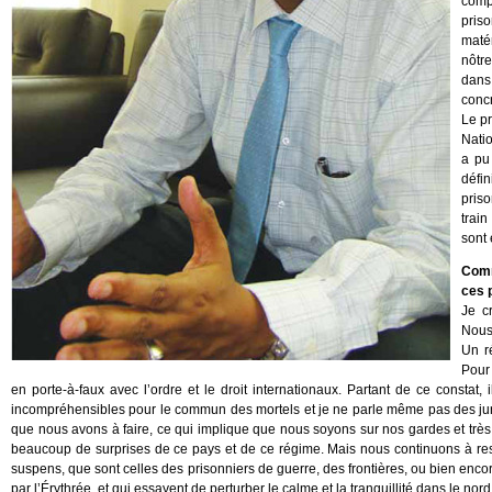
comp
pris
maté
nôtr
dans
concr
Le pr
Natio
a pu
défi
pris
train
sont 
Comm
ces 
Je c
Nous 
Un r
Pour 
en porte-à-faux avec l’ordre et le droit internationaux. Partant de ce constat,
incompréhensibles pour le commun des mortels et je ne parle même pas des juris
que nous avons à faire, ce qui implique que nous soyons sur nos gardes et très at
beaucoup de surprises de ce pays et de ce régime. Mais nous continuons à rester
suspens, que sont celles des prisonniers de guerre, des frontières, ou bien encor
par l’Érythrée, et qui essayent de perturber le calme et la tranquillité dans le n