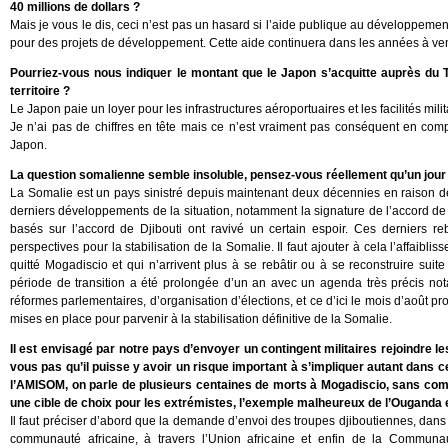
40 millions de dollars ?
Mais je vous le dis, ceci n’est pas un hasard si l’aide publique au développeme
pour des projets de développement. Cette aide continuera dans les années à ven
Pourriez-vous nous indiquer le montant que le Japon s’acquitte auprès du Tr
territoire ?
Le Japon paie un loyer pour les infrastructures aéroportuaires et les facilités milit
Je n’ai pas de chiffres en tête mais ce n’est vraiment pas conséquent en co
Japon.
La question somalienne semble insoluble, pensez-vous réellement qu’un jour c
La Somalie est un pays sinistré depuis maintenant deux décennies en raison de
derniers développements de la situation, notamment la signature de l’accord de K
basés sur l’accord de Djibouti ont ravivé un certain espoir. Ces derniers r
perspectives pour la stabilisation de la Somalie. Il faut ajouter à cela l’affaib
quitté Mogadiscio et qui n’arrivent plus à se rebâtir ou à se reconstruire suit
période de transition a été prolongée d’un an avec un agenda très précis not
réformes parlementaires, d’organisation d’élections, et ce d’ici le mois d’août p
mises en place pour parvenir à la stabilisation définitive de la Somalie.
Il est envisagé par notre pays d’envoyer un contingent militaires rejoindre le
vous pas qu’il puisse y avoir un risque important à s’impliquer autant dans c
l’AMISOM, on parle de plusieurs centaines de morts à Mogadiscio, sans compt
une cible de choix pour les extrémistes, l’exemple malheureux de l’Ouganda e
Il faut préciser d’abord que la demande d’envoi des troupes djiboutiennes, dan
communauté africaine, à travers l’Union africaine et enfin de la Communaut