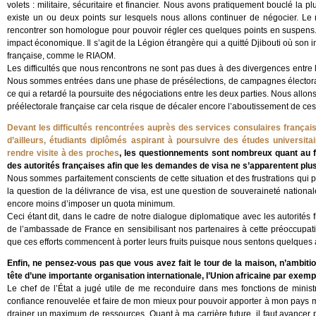
volets : militaire, sécuritaire et financier. Nous avons pratiquement bouclé la pl
existe un ou deux points sur lesquels nous allons continuer de négocier. Le 
rencontrer son homologue pour pouvoir régler ces quelques points en suspens. La
impact économique. Il s’agit de la Légion étrangère qui a quitté Djibouti où son 
française, comme le RIAOM.
Les difficultés que nous rencontrons ne sont pas dues à des divergences entre 
Nous sommes entrées dans une phase de présélections, de campagnes électorales,
ce qui a retardé la poursuite des négociations entre les deux parties. Nous allo
préélectorale française car cela risque de décaler encore l’aboutissement de ces 
Devant les difficultés rencontrées auprès des services consulaires français
d’ailleurs, étudiants diplômés aspirant à poursuivre des études universi
rendre visite à des proches
, les questionnements sont nombreux quant au f
des autorités françaises afin que les demandes de visa ne s’apparentent plu
Nous sommes parfaitement conscients de cette situation et des frustrations qui peu
la question de la délivrance de visa, est une question de souveraineté national
encore moins d’imposer un quota minimum.
Ceci étant dit, dans le cadre de notre dialogue diplomatique avec les autorités 
de l’ambassade de France en sensibilisant nos partenaires à cette préoccupatio
que ces efforts commencent à porter leurs fruits puisque nous sentons quelques 
Enfin, ne pensez-vous pas que vous avez fait le tour de la maison, n’ambitio
tête d’une importante organisation internationale, l’Union africaine par exemp
Le chef de l’État a jugé utile de me reconduire dans mes fonctions de ministre
confiance renouvelée et faire de mon mieux pour pouvoir apporter à mon pays m
drainer un maximum de ressources. Quant à ma carrière future, il faut avancer 