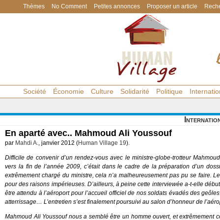
Thèmes
No Comment
Petites annonces
Proposer un article
Reche
Société
Économie
Culture
Solidarité
Politique
Internatio
Internatio
En aparté avec.. Mahmoud Ali Youssouf
par
Mahdi A.
, janvier 2012 (
Human Village 19
).
Difficile de convenir d’un rendez-vous avec le ministre-globe-trotteur Mahmo
vers la fin de l’année 2009, c’était dans le cadre de la préparation d’un dos
extrêmement chargé du ministre, cela n’a malheureusement pas pu se faire. Les
pour des raisons impérieuses. D’ailleurs, à peine cette interviewée a-t-elle début
être attendu à l’aéroport pour l’accueil officiel de nos soldats évadés des geô
atterrissage… L’entretien s’est finalement poursuivi au salon d’honneur de l’aérop
Mahmoud Ali Youssouf nous a semblé être un homme ouvert, et extrêmement courto