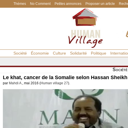
Thèmes
No Comment
Petites annonces
Proposer un article
Reche
Société
Économie
Culture
Solidarité
Politique
Internatio
Société
Le khat, cancer de la Somalie selon Hassan Shei
par
Mahdi A.
, mai 2016 (
Human village 27
).