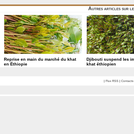
Autres articles sur l
Reprise en main du marché du khat
Djibouti suspend les i
en Éthiopie
khat éthiopien
|
Flux RSS
|
Contacts