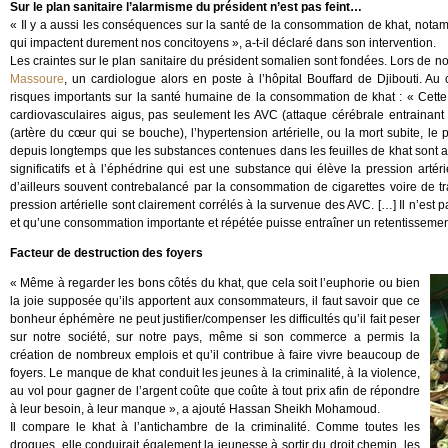
Sur le plan sanitaire l’alarmisme du président n’est pas feint…
« Il y a aussi les conséquences sur la santé de la consommation de khat, notamm
qui impactent durement nos concitoyens », a-t-il déclaré dans son intervention.
Les craintes sur le plan sanitaire du président somalien sont fondées. Lors de 
Massoure
, un cardiologue alors en poste à l’hôpital Bouffard de Djibouti. Au 
risques importants sur la santé humaine de la consommation de khat : « Cette
cardiovasculaires aigus, pas seulement les AVC (attaque cérébrale entrainant
(artère du cœur qui se bouche), l’hypertension artérielle, ou la mort subite, l
depuis longtemps que les substances contenues dans les feuilles de khat sont an
significatifs et à l’éphédrine qui est une substance qui élève la pression artérie
d’ailleurs souvent contrebalancé par la consommation de cigarettes voire de t
pression artérielle sont clairement corrélés à la survenue des AVC. […] Il n’est p
et qu’une consommation importante et répétée puisse entraîner un retentissemen
Facteur de destruction des foyers
« Même à regarder les bons côtés du khat, que cela soit l’euphorie ou bien
la joie supposée qu’ils apportent aux consommateurs, il faut savoir que ce
bonheur éphémère ne peut justifier/compenser les difficultés qu’il fait peser
sur notre société, sur notre pays, même si son commerce a permis la
création de nombreux emplois et qu’il contribue à faire vivre beaucoup de
foyers. Le manque de khat conduit les jeunes à la criminalité, à la violence,
au vol pour gagner de l’argent coûte que coûte à tout prix afin de répondre
à leur besoin, à leur manque », a ajouté Hassan Sheikh Mohamoud.
Il compare le khat à l’antichambre de la criminalité. Comme toutes les
drogues, elle conduirait également la jeunesse à sortir du droit chemin, les