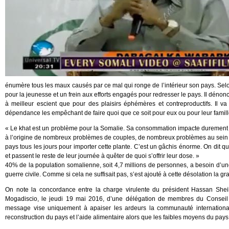
énumère tous les maux causés par ce mal qui ronge de l’intérieur son pays. Selon 
pour la jeunesse et un frein aux efforts engagés pour redresser le pays. Il dénon
à meilleur escient que pour des plaisirs éphémères et contreproductifs. Il v
dépendance les empêchant de faire quoi que ce soit pour eux ou pour leur famill
« Le khat est un problème pour la Somalie. Sa consommation impacte durement not
à l’origine de nombreux problèmes de couples, de nombreux problèmes au sein des
pays tous les jours pour importer cette plante. C’est un gâchis énorme. On dit 
et passent le reste de leur journée à quêter de quoi s’offrir leur dose. »
40% de la population somalienne, soit 4,7 millions de personnes, a besoin d’une
guerre civile. Comme si cela ne suffisait pas, s’est ajouté à cette désolation l
On note la concordance entre la charge virulente du président Hassan Shei
Mogadiscio, le jeudi 19 mai 2016, d’une délégation de membres du Conseil d
message vise uniquement à apaiser les ardeurs la communauté internationa
reconstruction du pays et l’aide alimentaire alors que les faibles moyens du pa