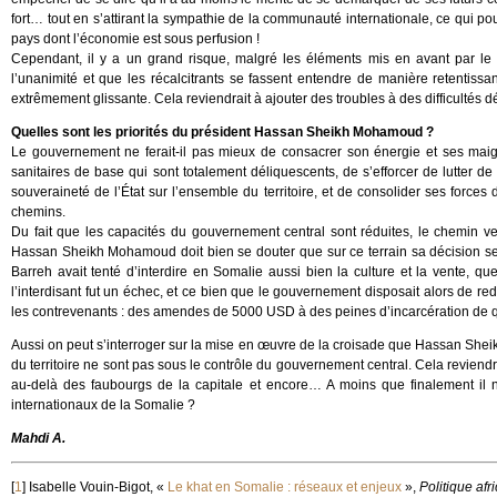
fort… tout en s’attirant la sympathie de la communauté internationale, ce qui pourr
pays dont l’économie est sous perfusion !
Cependant, il y a un grand risque, malgré les éléments mis en avant par 
l’unanimité et que les récalcitrants se fassent entendre de manière retentissan
extrêmement glissante. Cela reviendrait à ajouter des troubles à des difficultés 
Quelles sont les priorités du président Hassan Sheikh Mohamoud ?
Le gouvernement ne ferait-il pas mieux de consacrer son énergie et ses maigr
sanitaires de base qui sont totalement déliquescents, de s’efforcer de lutter de 
souveraineté de l’État sur l’ensemble du territoire, et de consolider ses forces
chemins.
Du fait que les capacités du gouvernement central sont réduites, le chemin ve
Hassan Sheikh Mohamoud doit bien se douter que sur ce terrain sa décision ser
Barreh avait tenté d’interdire en Somalie aussi bien la culture et la vente, 
l’interdisant fut un échec, et ce bien que le gouvernement disposait alors de r
les contrevenants : des amendes de 5000 USD à des peines d’incarcération de 
Aussi on peut s’interroger sur la mise en œuvre de la croisade que Hassan Sheikh
du territoire ne sont pas sous le contrôle du gouvernement central. Cela reviendr
au-delà des faubourgs de la capitale et encore… A moins que finalement il ne
internationaux de la Somalie ?
Mahdi A.
[
1
]
Isabelle Vouin-Bigot, «
Le khat en Somalie : réseaux et enjeux
»,
Politique afr