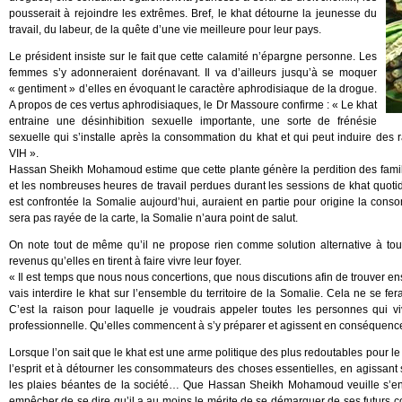
pousserait à rejoindre les extrêmes. Bref, le khat détourne la jeunesse du
travail, du labeur, de la quête d’une vie meilleure pour leur pays.
Le président insiste sur le fait que cette calamité n’épargne personne. Les
femmes s’y adonneraient dorénavant. Il va d’ailleurs jusqu’à se moquer
« gentiment » d’elles en évoquant le caractère aphrodisiaque de la drogue.
A propos de ces vertus aphrodisiaques, le Dr Massoure confirme : « Le khat
entraine une désinhibition sexuelle importante, une sorte de frénésie
sexuelle qui s’installe après la consommation du khat et qui peut induire des 
VIH ».
Hassan Sheikh Mohamoud estime que cette plante génère la perdition des familles
et les nombreuses heures de travail perdues durant les sessions de khat quotidi
est confrontée la Somalie aujourd’hui, auraient en partie pour origine la conso
sera pas rayée de la carte, la Somalie n’aura point de salut.
On note tout de même qu’il ne propose rien comme solution alternative à to
revenus qu’elles en tirent à faire vivre leur foyer.
« Il est temps que nous nous concertions, que nous discutions afin de trouver ense
vais interdire le khat sur l’ensemble du territoire de la Somalie. Cela ne se f
C’est la raison pour laquelle je voudrais appeler toutes les personnes qui 
professionnelle. Qu’elles commencent à s’y préparer et agissent en conséquence, c
Lorsque l’on sait que le khat est une arme politique des plus redoutables pour 
l’esprit et à détourner les consommateurs des choses essentielles, en agissa
les plaies béantes de la société… Que Hassan Sheikh Mohamoud veuille s’en p
empêcher de se dire qu’il a au moins le mérite de se démarquer de ses futurs co