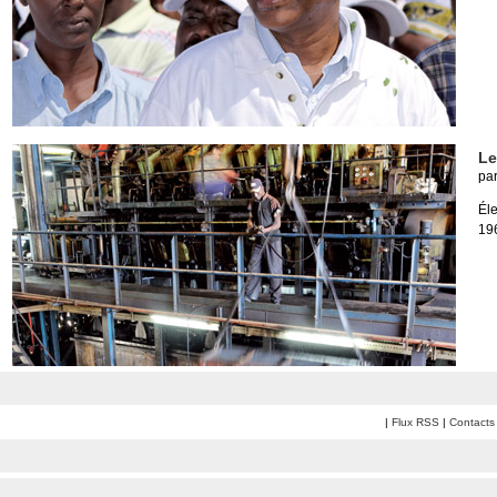
Le
pa
Éle
196
|
Flux RSS
|
Contacts