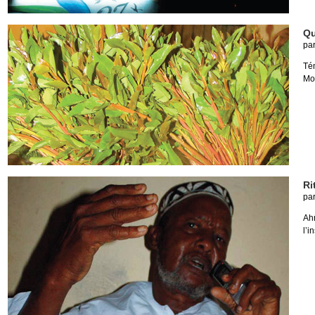
Qu
pa
Té
Mo
Ri
pa
Ah
l’i