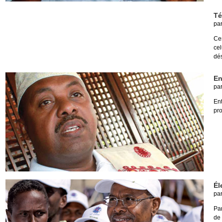
Té
pa
Ces
ce
dés
En
pa
En
pro
Él
pa
Par
de 