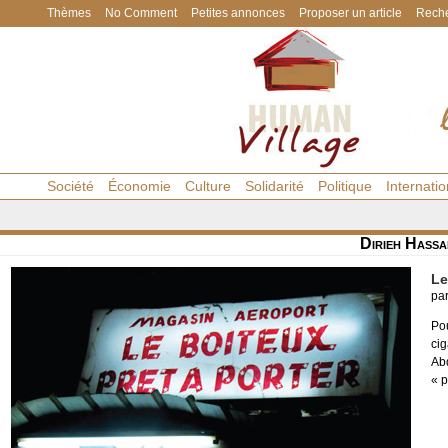
Thèmes
No Comment
Petites annonces
Proposer un article
Reche
Société
Économie
Culture
Solidarité
Politique
Internatio
Dirieh Hassa
Le
pa
Po
ci
Ab
« p