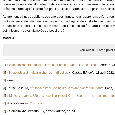
nouveau pouvoir de Mogadiscio de sanctionner ainsi indirectement le Premie
président Farmaajo à la dernière présidentielle en Somalie et la grande proximit
Au moment où nous publions ces quelques lignes, nous apprenons qu’une réunion
du Commerce, décidant de lever le pied sur le boycott du khat éthiopien, les di
« puissante » plante. La question reste pendante : jusqu’à quand l’Éthiopie va
définitivement devant la levée de boucliers ?
Mahdi A.
Voir aussi : Khat : point
[
1
]
«
Somalia khat exports see threshold price doubled to $10 a kilo
»,
Addis For
[
2
]
«
Khat gets a stimulating change in directive
»,
Capital Ethiopia
, 11 avril 2022.
[
3
]
Idem
.
[
4
]
Céline Lesourd,
Puissance khat. Vie politique d’une plante stimulante
, Paris,
[
5
]
«
Ministry revokes 830 business licenses of Khat exporters due to misuse, illega
[
6
]
Voir la vidéo
sur YouTube
.
[
7
]
« Somalia khat exports… »,
Addis Fortune
, art. cit.