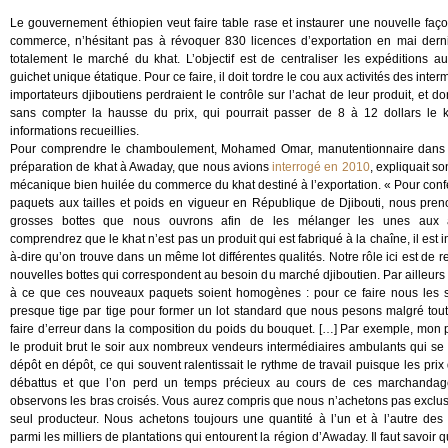
Le gouvernement éthiopien veut faire table rase et instaurer une nouvelle faço
commerce, n’hésitant pas à révoquer 830 licences d’exportation en mai derni
totalement le marché du khat. L’objectif est de centraliser les expéditions a
guichet unique étatique. Pour ce faire, il doit tordre le cou aux activités des inter
importateurs djiboutiens perdraient le contrôle sur l’achat de leur produit, et do
sans compter la hausse du prix, qui pourrait passer de 8 à 12 dollars le k
informations recueillies.
Pour comprendre le chamboulement, Mohamed Omar, manutentionnaire dans 
préparation de khat à Awaday, que nous avions
interrogé en 2010
, expliquait so
mécanique bien huilée du commerce du khat destiné à l’exportation. « Pour conf
paquets aux tailles et poids en vigueur en République de Djibouti, nous pren
grosses bottes que nous ouvrons afin de les mélanger les unes aux 
comprendrez que le khat n’est pas un produit qui est fabriqué à la chaîne, il est im
à-dire qu’on trouve dans un même lot différentes qualités. Notre rôle ici est de r
nouvelles bottes qui correspondent au besoin du marché djiboutien. Par ailleurs
à ce que ces nouveaux paquets soient homogènes : pour ce faire nous les s
presque tige par tige pour former un lot standard que nous pesons malgré tou
faire d’erreur dans la composition du poids du bouquet. […] Par exemple, mon 
le produit brut le soir aux nombreux vendeurs intermédiaires ambulants qui se
dépôt en dépôt, ce qui souvent ralentissait le rythme de travail puisque les prix
débattus et que l’on perd un temps précieux au cours de ces marchanda
observons les bras croisés. Vous aurez compris que nous n’achetons pas exclu
seul producteur. Nous achetons toujours une quantité à l’un et à l’autre des p
parmi les milliers de plantations qui entourent la région d’Awaday. Il faut savoir