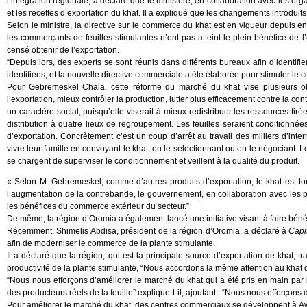
l’intégration régionale, a déclaré que le ministère, en collaboration avec les 
et les recettes d’exportation du khat. Il a expliqué que les changements introduit
Selon le ministre, la directive sur le commerce du khat est en vigueur depuis e
les commerçants de feuilles stimulantes n’ont pas atteint le plein bénéfice de l
censé obtenir de l’exportation.
“Depuis lors, des experts se sont réunis dans différents bureaux afin d’identifie
identifiées, et la nouvelle directive commerciale a été élaborée pour stimuler le c
Pour Gebremeskel Chala, cette réforme du marché du khat vise plusieurs obje
l’exportation, mieux contrôler la production, lutter plus efficacement contre la co
un caractère social, puisqu’elle viserait à mieux redistribuer les ressources tiré
distribution à quatre lieux de regroupement. Les feuilles seraient conditionnées
d’exportation. Concrètement c’est un coup d’arrêt au travail des milliers d’inter
vivre leur famille en convoyant le khat, en le sélectionnant ou en le négociant. 
se chargent de superviser le conditionnement et veillent à la qualité du produit.
« Selon M. Gebremeskel, comme d’autres produits d’exportation, le khat est touc
l’augmentation de la contrebande, le gouvernement, en collaboration avec les part
les bénéfices du commerce extérieur du secteur.”
De même, la région d’Oromia a également lancé une initiative visant à faire bénéfi
Récemment, Shimelis Abdisa, président de la région d’Oromia, a déclaré à
Capi
afin de moderniser le commerce de la plante stimulante.
Il a déclaré que la région, qui est la principale source d’exportation de khat,
productivité de la plante stimulante, “Nous accordons la même attention au khat q
“Nous nous efforçons d’améliorer le marché du khat qui a été pris en main par le
des producteurs réels de la feuille” explique-t-il, ajoutant : “Nous nous efforçons 
Pour améliorer le marché du khat, des centres commerciaux se développent à Awod