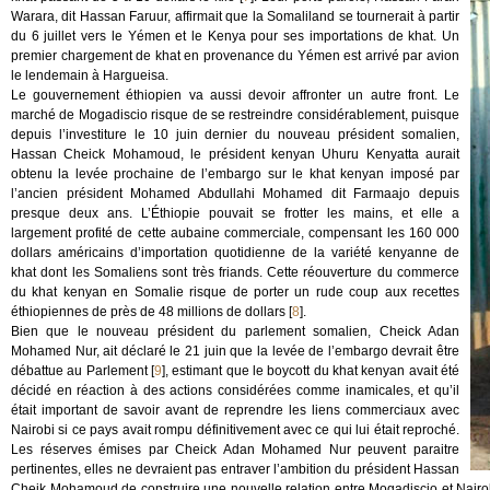
Warara, dit Hassan Faruur, affirmait que la Somaliland se tournerait à partir
du 6 juillet vers le Yémen et le Kenya pour ses importations de khat. Un
premier chargement de khat en provenance du Yémen est arrivé par avion
le lendemain à Hargueisa.
Le gouvernement éthiopien va aussi devoir affronter un autre front. Le
marché de Mogadiscio risque de se restreindre considérablement, puisque
depuis l’investiture le 10 juin dernier du nouveau président somalien,
Hassan Cheick Mohamoud, le président kenyan Uhuru Kenyatta aurait
obtenu la levée prochaine de l’embargo sur le khat kenyan imposé par
l’ancien président Mohamed Abdullahi Mohamed dit Farmaajo depuis
presque deux ans. L’Éthiopie pouvait se frotter les mains, et elle a
largement profité de cette aubaine commerciale, compensant les 160 000
dollars américains d’importation quotidienne de la variété kenyanne de
khat dont les Somaliens sont très friands. Cette réouverture du commerce
du khat kenyan en Somalie risque de porter un rude coup aux recettes
éthiopiennes de près de 48 millions de dollars
[
8
]
.
Bien que le nouveau président du parlement somalien, Cheick Adan
Mohamed Nur, ait déclaré le 21 juin que la levée de l’embargo devrait être
débattue au Parlement
[
9
]
, estimant que le boycott du khat kenyan avait été
décidé en réaction à des actions considérées comme inamicales, et qu’il
était important de savoir avant de reprendre les liens commerciaux avec
Nairobi si ce pays avait rompu définitivement avec ce qui lui était reproché.
Les réserves émises par Cheick Adan Mohamed Nur peuvent paraitre
pertinentes, elles ne devraient pas entraver l’ambition du président Hassan
Cheik Mohamoud de construire une nouvelle relation entre Mogadiscio et Nairob