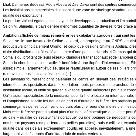
khat. De même, Bedessa, Addis Abeba et Dire Dawa sont des centres commercia
Les installations commerciales disposent d’une zone de stockage standard, d’un c
qualité des exportations.
La productivité est également le moyen de développer la production et l’exportat
Selon M. Shimelis, le pays génère d’énormes quantités de devises fortes grâce a
Ambition affichée de mieux rémunérer les exploitants agricoles : qui sont les
Si l’on se fie aux travaux de Céline Lesourd, anthropologue au CNRS, on di
producteurs principalement Oromo, et ceux que désigne Shimelis Abdisa, prési
claire distribution des rôles s’établit entre d’une part les Hararis et Oromos qui d
Somalis qui profitent de leurs réseaux claniques transnationaux et de l’ampleur p
Selon la chercheuse, cette activité bénéficie à une flopée d’intervenants en Ét
assez simple, largement étudiée, que je réarticulerai ici autour de ses piliers p
retrouve sur tous les marchés de khat […].
Les paysans fournissent principalement ce centre en suivant des stratégies d
intermédiaires spécialisés dans l’exportation ; puis proposer les branches 
distribution locale, et enfin se garder le khat de qualité médiocres pour leur co
Qu’ils soient spécialistes de la médiation pour la filière locale ou international
et l’amphisbène suscite les doutes de part et d’autre de la filière : les paysans
commerçantes pensent qu’il vend toujours plus cher pour s’en mettre plein les p
Mais cette filière se pare d’autant plus d’un habit démocratique qu’elle ne peu
au café – qualifié de secteur “aristocratique” ou une poignée de négociants co
nombreux paysans (compte tenu des petites parcelles), puis cueilli, vu, examiné
qualité dans des délais extrêmement courts, en appelle, inévitablement, a une
largement ventilé auprès d’une farandole de mains vertes. »