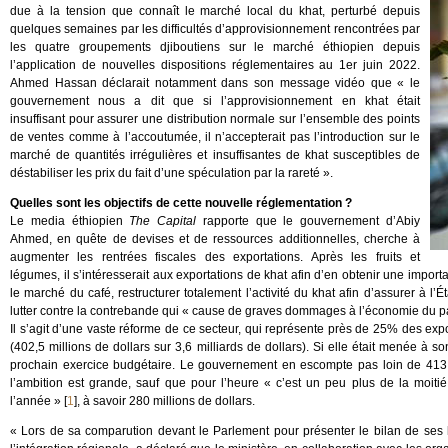
due à la tension que connaît le marché local du khat, perturbé depuis
quelques semaines par les difficultés d’approvisionnement rencontrées par
les quatre groupements djiboutiens sur le marché éthiopien depuis
l’application de nouvelles dispositions réglementaires au 1er juin 2022.
Ahmed Hassan déclarait notamment dans son message vidéo que « le
gouvernement nous a dit que si l’approvisionnement en khat était
insuffisant pour assurer une distribution normale sur l’ensemble des points
de ventes comme à l’accoutumée, il n’accepterait pas l’introduction sur le
marché de quantités irrégulières et insuffisantes de khat susceptibles de
déstabiliser les prix du fait d’une spéculation par la rareté ».
Quelles sont les objectifs de cette nouvelle réglementation ?
Le media éthiopien
The Capital
rapporte que le gouvernement d’Abiy
Ahmed, en quête de devises et de ressources additionnelles, cherche à
augmenter les rentrées fiscales des exportations. Après les fruits et
légumes, il s’intéresserait aux exportations de khat afin d’en obtenir une impo
le marché du café, restructurer totalement l’activité du khat afin d’assurer à l’É
lutter contre la contrebande qui « cause de graves dommages à l’économie du p
Il s’agit d’une vaste réforme de ce secteur, qui représente près de 25% des expo
(402,5 millions de dollars sur 3,6 milliards de dollars). Si elle était menée à s
prochain exercice budgétaire. Le gouvernement en escompte pas loin de 413 m
l’ambition est grande, sauf que pour l’heure « c’est un peu plus de la moitié
l’année »
[
1
]
, à savoir 280 millions de dollars.
« Lors de sa comparution devant le Parlement pour présenter le bilan de ses 