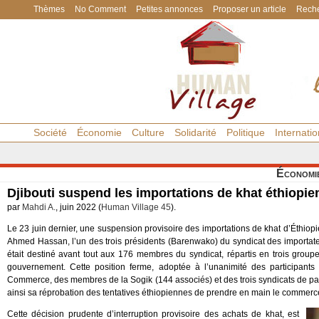
Thèmes
No Comment
Petites annonces
Proposer un article
Reche
Société
Économie
Culture
Solidarité
Politique
Internatio
Économi
Djibouti suspend les importations de khat éthiopie
par
Mahdi A.
, juin 2022 (
Human Village 45
).
Le 23 juin dernier, une suspension provisoire des importations de khat d’Éthi
Ahmed Hassan, l’un des trois présidents (Barenwako) du syndicat des importate
était destiné avant tout aux 176 membres du syndicat, répartis en trois group
gouvernement. Cette position ferme, adoptée à l’unanimité des participants
Commerce, des membres de la Sogik (144 associés) et des trois syndicats de pa
ainsi sa réprobation des tentatives éthiopiennes de prendre en main le commerce
Cette décision prudente d’interruption provisoire des achats de khat, est