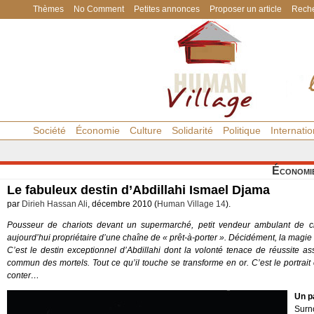
Thèmes
No Comment
Petites annonces
Proposer un article
Reche
Société
Économie
Culture
Solidarité
Politique
Internatio
Économi
Le fabuleux destin d’Abdillahi Ismael Djama
par
Dirieh Hassan Ali
, décembre 2010 (
Human Village 14
).
Pousseur de chariots devant un supermarché, petit vendeur ambulant de ci
aujourd’hui propriétaire d’une chaîne de « prêt-à-porter ». Décidément, la magie
C’est le destin exceptionnel d’Abdillahi dont la volonté tenace de réussite a
commun des mortels. Tout ce qu’il touche se transforme en or. C’est le portrait
conter…
Un p
Surn