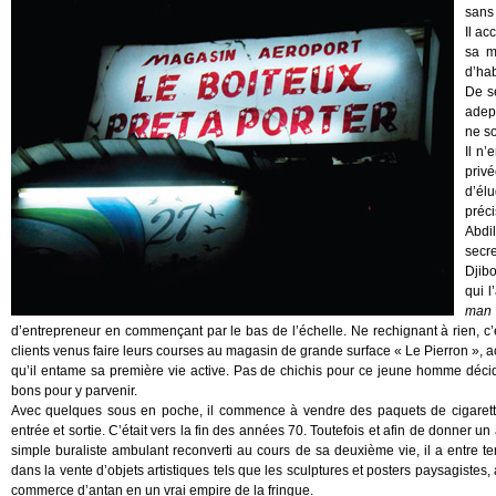
sans
Il a
sa m
d’hab
De se
adept
ne so
Il n’
privé
d’él
préci
Abdi
secr
Djibo
qui l
man
d’entrepreneur en commençant par le bas de l’échelle. Ne rechignant à rien, c’es
clients venus faire leurs courses au magasin de grande surface « Le Pierron »
qu’il entame sa première vie active. Pas de chichis pour ce jeune homme déc
bons pour y parvenir.
Avec quelques sous en poche, il commence à vendre des paquets de cigarettes
entrée et sortie. C’était vers la fin des années 70. Toutefois et afin de donner 
simple buraliste ambulant reconverti au cours de sa deuxième vie, il a entr
dans la vente d’objets artistiques tels que les sculptures et posters paysagistes,
commerce d’antan en un vrai empire de la fringue.