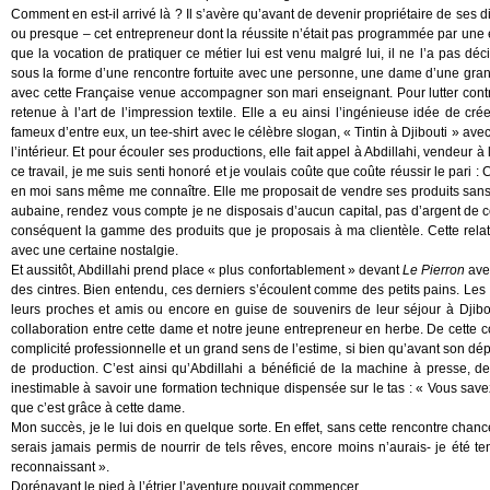
Comment en est-il arrivé là ? Il s’avère qu’avant de devenir propriétaire de ses d
ou presque – cet entrepreneur dont la réussite n’était pas programmée par une é
que la vocation de pratiquer ce métier lui est venu malgré lui, il ne l’a pas déci
sous la forme d’une rencontre fortuite avec une personne, une dame d’une grand
avec cette Française venue accompagner son mari enseignant. Pour lutter contre 
retenue à l’art de l’impression textile. Elle a eu ainsi l’ingénieuse idée de cr
fameux d’entre eux, un tee-shirt avec le célèbre slogan, « Tintin à Djibouti » av
l’intérieur. Et pour écouler ses productions, elle fait appel à Abdillahi, vendeu
ce travail, je me suis senti honoré et je voulais coûte que coûte réussir le pari :
en moi sans même me connaître. Elle me proposait de vendre ses produits sans 
aubaine, rendez vous compte je ne disposais d’aucun capital, pas d’argent de côt
conséquent la gamme des produits que je proposais à ma clientèle. Cette relati
avec une certaine nostalgie.
Et aussitôt, Abdillahi prend place « plus confortablement » devant
Le Pierron
avec
des cintres. Bien entendu, ces derniers s’écoulent comme des petits pains. Les 
leurs proches et amis ou encore en guise de souvenirs de leur séjour à Djibouti
collaboration entre cette dame et notre jeune entrepreneur en herbe. De cette c
complicité professionnelle et un grand sens de l’estime, si bien qu’avant son dépa
de production. C’est ainsi qu’Abdillahi a bénéficié de la machine à presse, des 
inestimable à savoir une formation technique dispensée sur le tas : « Vous savez, 
que c’est grâce à cette dame.
Mon succès, je le lui dois en quelque sorte. En effet, sans cette rencontre cha
serais jamais permis de nourrir de tels rêves, encore moins n’aurais- je été tent
reconnaissant ».
Dorénavant le pied à l’étrier l’aventure pouvait commencer…