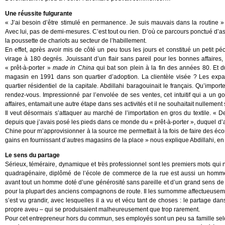
Une réussite fulgurante
« J’ai besoin d’être stimulé en permanence. Je suis mauvais dans la routine » 
Avec lui, pas de demi-mesures. C’est tout ou rien. D’où ce parcours ponctué d’as
la poussette de chariots au secteur de l’habillement.
En effet, après avoir mis de côté un peu tous les jours et constitué un petit 
virage à 180 degrés. Jouissant d’un flair sans pareil pour les bonnes affair
« prêt-à-porter »
made in China
qui bat son plein à la fin des années 80. Et 
magasin en 1991 dans son quartier d’adoption. La clientèle visée ? Les expatr
quartier résidentiel de la capitale. Abdillahi baragouinait le français. Qu’impor
rendez-vous. Impressionné par l’envolée de ses ventes, cet intuitif qui a un g
affaires, entamait une autre étape dans ses activités et il ne souhaitait nullement
Il veut désormais s’attaquer au marché de l’importation en gros du textile. « De
depuis que j’avais posé les pieds dans ce monde du « prêt-à-porter », duquel d’ai
Chine pour m’approvisionner à la source me permettait à la fois de faire des éco
gains en fournissant d’autres magasins de la place » nous explique Abdillahi, en
Le sens du partage
Sérieux, téméraire, dynamique et très professionnel sont les premiers mots qui 
quadragénaire, diplômé de l’école de commerce de la rue est aussi un homme
avant tout un homme doté d’une générosité sans pareille et d’un grand sens de l
pour la plupart des anciens compagnons de route. Il les surnomme affectueusemen
s’est vu grandir, avec lesquelles il a vu et vécu tant de choses : le partage d
propre aveu – qui se produisaient malheureusement que trop rarement.
Pour cet entrepreneur hors du commun, ses employés sont un peu sa famille sel