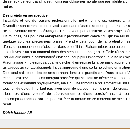
du sérieux de leur travail, c’est moins par obligation morale que par fidélité à
autres.
Des projets en perspective
Insatiable et féru de réussite professionnelle, notre homme est toujours à l’
Diversifier son commerce en investissant dans d’autres secteurs porteurs, par a
de joint venture avec des étrangers. Un nouveau pari ambitieux ? Des projets déme
En tout cas, pas pour cet entrepreneur profondément convaincu qu’une réussi
quelque soit les précautions prises. Prendre cela pour de la prétention s
d’encouragements pour s’obstiner dans ce qu’il fait. Flairant mieux que quiconque 
il sait investir au bon moment dans des secteurs qui bougent. « Cette réussit
individuelle dans la communauté était beaucoup plus important que je ne le croyai
Pragmatique, vif d’esprit, sa qualité de chef d’entreprise lui a permis d’appren
asiatiques au contact desquels il s’est imprégné d’une certaine culture en mati
Dieu seul sait ce que les enfants donnent lorsqu’ils grandissent. Dans le cas d’Ab
caddies est devenu un commerçant prospère qui sait tout de même rester modest
formations et démuni physiquement, mais qui, néanmoins a brillamment réussi à l
toucher du doigt, il ne faut pas avoir peur de parcourir son chemin de croix… 
tributaires d’une volonté de dépassement et d’une persévérance à tout
l’accomplissement de soi. Tel pourrait-être la morale de ce morceau de vie qui 
peau.
Dirieh Hassan Ali