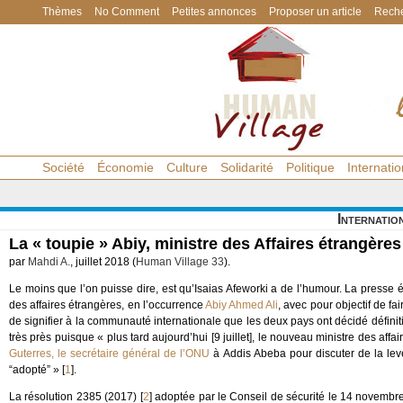
Thèmes
No Comment
Petites annonces
Proposer un article
Reche
Société
Économie
Culture
Solidarité
Politique
Internatio
Internatio
La « toupie » Abiy, ministre des Affaires étrangères
par
Mahdi A.
, juillet 2018 (
Human Village 33
).
Le moins que l’on puisse dire, est qu’Isaias Afeworki a de l’humour. La press
des affaires étrangères, en l’occurrence
Abiy Ahmed Ali
, avec pour objectif de fa
de signifier à la communauté internationale que les deux pays ont décidé définit
très près puisque « plus tard aujourd’hui [9 juillet], le nouveau ministre des aff
Guterres, le secrétaire général de l’ONU
à Addis Abeba pour discuter de la lev
“adopté” »
[
1
]
.
La résolution 2385 (2017)
[
2
]
adoptée par le Conseil de sécurité le 14 novembre