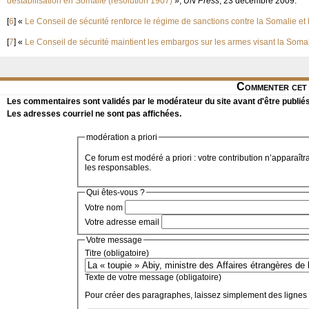
déstabilisation en Somalie (résolution 1907)
»,
UN Press
, 23 décembre 2009.
[
6
]
«
Le Conseil de sécurité renforce le régime de sanctions contre la Somalie et 
[
7
]
«
Le Conseil de sécurité maintient les embargos sur les armes visant la Somali
Commenter cet 
Les commentaires sont validés par le modérateur du site avant d'être publiés
Les adresses courriel ne sont pas affichées.
modération a priori
Ce forum est modéré a priori : votre contribution n’apparaîtr
les responsables.
Qui êtes-vous ?
Votre nom
Votre adresse email
Votre message
Titre (obligatoire)
Texte de votre message (obligatoire)
Pour créer des paragraphes, laissez simplement des lignes 