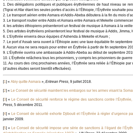
1. Des délégations politiques et publiques érythréennes de haut niveau se rend
(Tigrai et Afar étant les seules portes d’accès à l’Éthiopie, l’Érythrée souhaite p
2. Le transport aérien entre Asmara et Addis-Abeba débutera à la fin du mois d’ao
3. Le transport routier entre Addis et Asmara entre Asmara et Mekelle commencer
4. les artistes éthiopiens présenteront un festival de musique à Asmara à la veille
5. Des artistes érythréens présenteront leur festival de musique à Addis, Jimma,
6. L’Erythrée enverra deux équipes d’Ashenda à Mekelle et Axum ;
7. Le port d’Assab sera ouvert à l’Éthiopie avec une taxe équitable fin septembr
8. Aucun visa ne sera requis pour entrer en Érythrée à partir de fin septembre 201
9. L’Érythrée ouvrira une ambassade à Addis-Abeba au début de septembre 2018 
10. L’Érythrée relâchera tous les prisonniers, y compris les prisonniers de guerre e
11. Au cours des cinq prochaines années, l’Érythrée sera reliée à l’Éthiopie
(d’autres études seront bientôt effectuées).
[
1
]
«
Abiy quitte Asmara
»,
Eritrean Press
, 9 juillet 2018.
[
2
]
«
Le Conseil de sécurité maintient les embargos sur les armes visant la Somali
[
3
]
«
Le Conseil de sécurité renforce le régime des sanctions contre l’Érythrée,
Press
, 5 décembre 2011.
[
4
]
«
Le Conseil de sécurité exhorte Djibouti et l’Érythrée à régler d’urgence pac
janvier 2009.
[
5
]
«
Le Conseil de sécurité impose une série de sanctions à l’égard de l’Éry