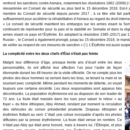
renforcé les sanctions contre Asmara, notamment les résolutions 1862 (2009)
[
4
réexaminée en Conseil de sécurité au plus tard le 15 décembre 2018. Est-il p
membre du Conseil de sécurité depuis janvier 2017 ; à ce titre elle fait par
suffisamment pour accélérer la réhabilitation d’Asmara au regard du droit internat
« Le conseil de sécurité maintient les embargos sur les armes visant la So
continuent de représenter pour la paix et la stabilité en Somalie et dans la rég
armes visant ce pays et l’Érythrée. En adoptant la résolution 2385 (2017) par 1
Russie -, le Conseil a également prorogé, jusqu’au 15 décembre 2018, le mandat
de veiller au respect de ces mesures de sanction »
[
7
]
. L’Érythrée est aussi susp
La complicité entre les deux chefs d’État n’était pas feinte
Malgré leur différence d’âge, presque trente ans d’écart entre les deux
personnalités, ils ont affiché leur affection l’un pour l’autre de façon
étonnante durant les 48 heures de la visite officielle. On ne compte plus les
photos des deux hommes se serrant dans les bras, se tenant la main et se
souriant avec complicité. Même pendant les moments de détente, on voyait
toujours une certaine sincérité. Les deux responsables sont apparus très
décontractés. La population érythréenne est au diapason de son leader de
72 ans. La foule était massée dans les rues pour saluer le retour « au
foyer » du frère éthiopien, Abiy Ahmed, rendant par moment la circulation
des véhicules du convoi présidentiel prudente. Drapeau éthiopien et
érythréen flottant au vent. C’était une cohue incroyable d’après les photos
diffusées par la presse érythréenne. La foule était venue en nombre. Ce
n’était pas Abiy qui était ainsi honoré, mais à travers lui, l’Éthiopie, et plus