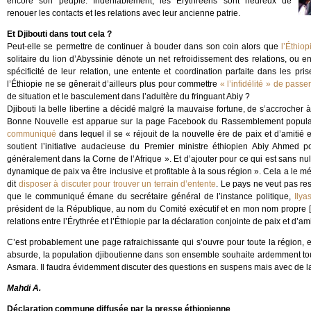
encore son peuple. Indéniablement, les Érythréens sont heureux de
renouer les contacts et les relations avec leur ancienne patrie.
Et Djibouti dans tout cela ?
Peut-elle se permettre de continuer à bouder dans son coin alors que
l’Éthiop
solitaire du lion d’Abyssinie dénote un net refroidissement des relations, ou e
spécificité de leur relation, une entente et coordination parfaite dans les pri
l’Éthiopie ne se gênerait d’ailleurs plus pour commettre
« l’infidélité » de passe
de situation et le basculement dans l’adultère du fringuant Abiy ?
Djibouti la belle libertine a décidé malgré la mauvaise fortune, de s’accrocher à
Bonne Nouvelle est apparue sur la page Facebook du Rassemblement populaire
communiqué
dans lequel il se « réjouit de la nouvelle ère de paix et d’amiti
soutient l’initiative audacieuse du Premier ministre éthiopien Abiy Ahmed
généralement dans la Corne de l’Afrique ». Et d’ajouter pour ce qui est sans nul
dynamique de paix va être inclusive et profitable à la sous région ». Cela a le méri
dit
disposer à discuter pour trouver un terrain d’entente
. Le pays ne veut pas res
que le communiqué émane du secrétaire général de l’instance politique,
Ily
président de la République, au nom du Comité exécutif et en mon nom propre [...
relations entre l’Érythrée et l’Éthiopie par la déclaration conjointe de paix et d’am
C’est probablement une page rafraichissante qui s’ouvre pour toute la région, et
absurde, la population djiboutienne dans son ensemble souhaite ardemment tou
Asmara. Il faudra évidemment discuter des questions en suspens mais avec de la 
Mahdi A.
Déclaration commune diffusée par la presse éthiopienne