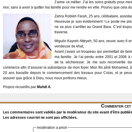
J’aime ce métier. J’ai les soins gratuits pour mes 
moi, sans à avoir à quitter ma famille pour me rendre en ville. Pourvu que cela du
Zahra Robleh Farah, 25 ans, célibataire, assist
Heureuse je suis évidemment ! Le poste me plaît
ne va plus s’arrêter au Grand Bara. C’est toujou
traverse.
Miguilo Kayreh Atteyeh, 50 ans, veuve avec 6 en
vendeuse de khat,
Avant j’avais un troupeau qui permettait de faire
ma famille. Je l’ai perdu entre 2001 et 2006 à
de la sécheresse. Je me suis reconvertie d
commerce afin d’assurer la subsistance de mon foyer. Mon fils aîné Mohamed, 
20 ans travaille depuis le commencement des travaux pour Colas, et je peu
assurer que grâce à Dieu, nous nous portions mieux.
Propos recueillis par
Mahdi A.
Commenter cet 
Les commentaires sont validés par le modérateur du site avant d'être publiés
Les adresses courriel ne sont pas affichées.
modération a priori