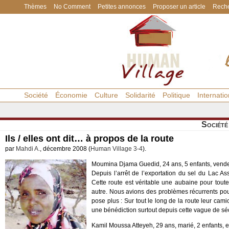
Thèmes
No Comment
Petites annonces
Proposer un article
Reche
Société
Économie
Culture
Solidarité
Politique
Internatio
Société
Ils / elles ont dit… à propos de la route
par
Mahdi A.
, décembre 2008 (
Human Village 3-4
).
Moumina Djama Guedid, 24 ans, 5 enfants, vend
Depuis l’arrêt de l’exportation du sel du Lac A
Cette route est véritable une aubaine pour toute
autre. Nous avions des problèmes récurrents pou
pose plus : Sur tout le long de la route leur cami
une bénédiction surtout depuis cette vague de s
Kamil Moussa Atteyeh, 29 ans, marié, 2 enfants,