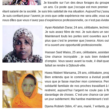
Je travaille sur l’un des deux forages du gro
un ans. Ce poste que j’occupe est mon premier em
étant salarié de la société. Je suis très satisfait de ma situation. Aujourd’hui j’a
Je suis confiant pour l’avenir, je crois que cette expérience me sera utile, vous
nous dîtes que vous n’avez pas d’expérience professionnelle, ce n’est pas évident
Ayan Abdallah Darar, 24 ans, célibataire, techni
Je suis assez fière de moi. Je suis dans un s
Maintenant touts les portes sont ouvertes aux 
plus que c’est le premier que j’exerce. Alors ou
m’a ouvert une opportunité professionnelle.
Hassan Said Waiss, 25 ans, célibataire, assist
Une chance incroyable ; je suis bien évident 
d’emploi. Vous savez avant la route, il était quasi
fallait se rendre à Djibouti-ville.
Hawa Waberi Warsama, 29 ans, célibataire, prop
Bien entendu que le commerce a évolué posit
vous que je fasse marcher mon commerce. Person
solidarité familiale de nos proches travaillant à 
restreint, aujourd’hui l’argent ne coule pas à fl
davantage de choses. C’est une chance car pendant
un jour subitement. Ma hantise maintenant c’est 
Djama Robleh Odim, 47 ans, marié, 7 enfants, g