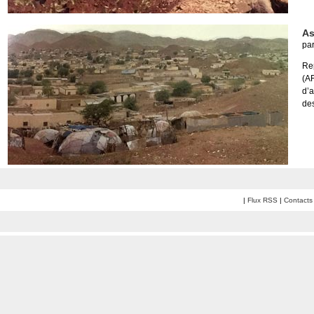
As
pa
Re
(A
d’
des
|
Flux RSS
|
Contacts