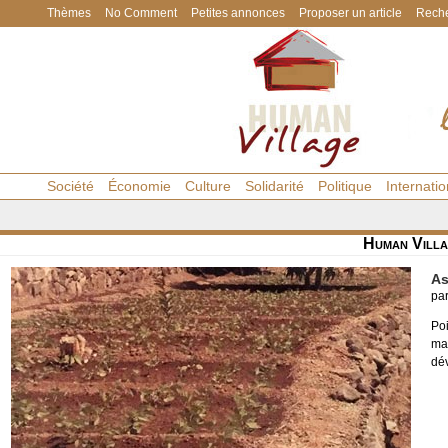
Thèmes
No Comment
Petites annonces
Proposer un article
Reche
Société
Économie
Culture
Solidarité
Politique
Internatio
Human Villa
As
pa
Poi
ma
dé