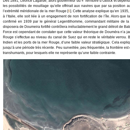
Dès 1891, Léonce Lagarde, alors gouverneur du « Territoire d’Obock et dépendanc
les possibilités de mouillage qu’elle offrirait aux navires que par sa position
l’extrémité méridionale de la mer Rouge
[
6
]
. Cette analyse explique qu’en 1935, 
à l’Italie, elle soit liée à un engagement de non fortification de l’île. Alors que
confirmé en 1939 par le général Legentilhomme, commandant militaire de la 
disposera de Doumeira fortifié contrôlera inéluctablement le grand détroit de B
Force est cependant de constater que cette valeur théorique de Douméra n’a jamai
Rouge s’effectue au niveau du canal de Suez qui en reste le véritable verrou.
Indien et les ports de la mer Rouge, d’une faible valeur stratégique. Cela expli
jusqu’à une période très récente. Peu surveillée, peu fréquentée, la frontière es
transhumants, pour lesquels elle ne représente qu’une faible contrainte.