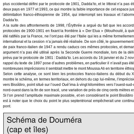
plus occidental défini par le protocole de 1901, Dadda’to, et le littoral n’a pa
deux pays en 1977 et 1993, ce qui montre la faible importance de cet espace ju
délimitation franco-éthiopienne de 1954, qui interrompt ses travaux et l’abor
Dadda’to.
A la suite des affrontements de 1998, l’Érythrée a argué du fait que les accor
protocoles de 1900-1901 en fixant la frontière à « Der Elua » (Moulhoulé, à qu
été ratifiés par la France, ne l’ont pas été par l’Italie qui les a même formelle
international et la cession n’a jamais été réalisée. De son côté, le gouvernemen
de paix franco-italien de 1947 a rendu caducs ces mêmes protocoles, et deman
argument n’a pas été utilisé après la Seconde Guerre mondiale, lors de la délim
prévu par le protocole de 1901 : Dadda’to. Les accords du 16 janvier et du 2 nove
rappel du texte de 1897 pose d’autres problèmes, en particulier il n’avait pas ét
nombreuses imprécisions il semblait mettre le mont Moussa Ali en territoire éthiop
Selon cette analyse, ce sont bien les protocoles franco-italiens du début du
montre le schéma, en termes territoriaux, en dehors du cap lui-même, l’imprécision
vers Bissîdiro, point situé sur l’oued Oué’ima à vingt kilomètres vers l’ouest-su
nord-ouest dans la fin de son tracé, une variation de près de cinq cents mètres est 
Si l’on prend l’amplitude maximale possible, et en considérant le point Bissîdiro c
est à noter que le choix du point le plus septentrional empêcherait une continuit
pont.