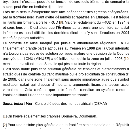
érythréen. Il n’est pas possible en fonction de ces seuls éléments de connaître la d
situent peut-être en territoire djiboutien.
Lors de la défaite éthiopienne face aux indépendantistes tigréens et érythréens 
par la frontière nord avant d’être désarmés et rapatriés en Éthiopie. Il est fré
militants qui forment alors le FRUD
[
8
]
. Malgré l’éclatement du FRUD en 1994, et 
et sous tension. C’est alors que l’Érythrée aurait émis une première contestati
intérieure est aussi difficile : les dernières élections s’y sont déroulées en 20
contrôlée par les autorités.
Le contexte est aussi marqué par plusieurs affrontements régionaux. En 199
finalement en grande partie attribuées au Yémen en 1998 par la Cour internat
n’a toujours pas trouvé de solution politique, malgré une décision de la Cour 
envoyée par l’ONU (MINUEE) a définitivement quitté la zone en juillet 2008
[
10
mentionner la situation en Somalie qui pèse sur toute la région.
C’est sans doute plus cette situation générale de tensions et d’affrontement
stratégiques de contrôle du trafic maritime ou le projet lointain de construction 
de 2008, dans une zone finalement sans grande importance autre que symbolique
médiation qatari qui dispose d’importants arguments financiers, aucun accord
verbalement. Cela confirme que cette frontière constitue un système complet
frontalier littoral lui donnent une importance croissante.
Simon Imbert-Vier
, Centre d’études des mondes africain (CEMAf)
[
1
]
On trouve également les graphies Doumeira, Doumeirah…
[
2
]
Pour une histoire plus générale de la frontière septentrionale de la Républi