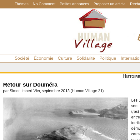
Thèmes
No Comment
Petites annonces
Proposer un article
Reche
Société
Économie
Culture
Solidarité
Politique
Internatio
Histoire
Retour sur Douméra
par
Simon Imbert-Vier
, septembre 2013 (
Human Village 21
).
Les 1
sont
(
ras
)
entr
terri
dému
caus
enco