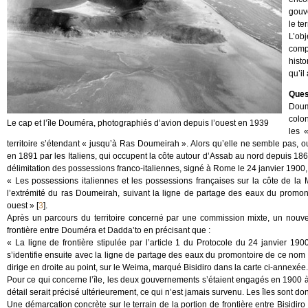
gouv
le ter
L’ob
comp
histo
qu’il
Quest
Doum
colon
Le cap et l’île Douméra, photographiés d’avion depuis l’ouest en 1939
les 
territoire s’étendant « jusqu’à Ras Doumeirah ». Alors qu’elle ne semble pas, ou p
en 1891 par les Italiens, qui occupent la côte autour d’Assab au nord depuis 18
délimitation des possessions franco-italiennes, signé à Rome le 24 janvier 1900, 
« Les possessions italiennes et les possessions françaises sur la côte de l
l’extrémité du ras Doumeirah, suivant la ligne de partage des eaux du promon
ouest »
[
3
]
.
Après un parcours du territoire concerné par une commission mixte, un nouvea
frontière entre Douméra et Dadda’to en précisant que :
« La ligne de frontière stipulée par l’article 1 du Protocole du 24 janvier 1
s’identifie ensuite avec la ligne de partage des eaux du promontoire de ce nom ;
dirige en droite au point, sur le Weima, marqué Bisidiro dans la carte ci-annexée.
Pour ce qui concerne l’île, les deux gouvernements s’étaient engagés en 1900 
détail serait précisé ultérieurement, ce qui n’est jamais survenu. Les îles sont 
Une démarcation concrète sur le terrain de la portion de frontière entre Bisidir