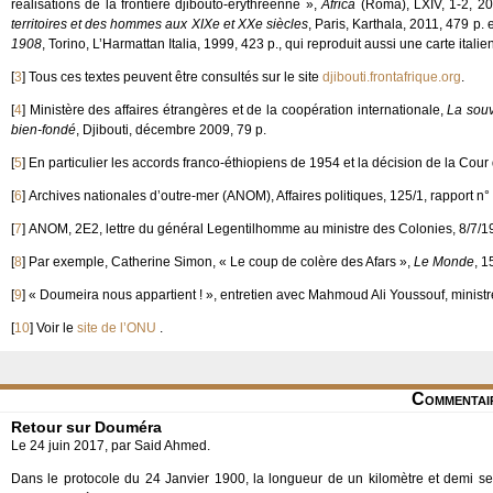
réalisations de la frontière djibouto-érythréenne »,
Africa
(Roma), LXIV, 1-2, 2
territoires et des hommes aux XIXe et XXe siècles
, Paris, Karthala, 2011, 479 p.
1908
, Torino, L’Harmattan Italia, 1999, 423 p., qui reproduit aussi une carte ital
[
3
]
Tous ces textes peuvent être consultés sur le site
djibouti.frontafrique.org
.
[
4
]
Ministère des affaires étrangères et de la coopération internationale,
La souv
bien-fondé
, Djibouti, décembre 2009, 79 p.
[
5
]
En particulier les accords franco-éthiopiens de 1954 et la décision de la Cour
[
6
]
Archives nationales d’outre-mer (ANOM), Affaires politiques, 125/1, rapport n°
[
7
]
ANOM, 2E2, lettre du général Legentilhomme au ministre des Colonies, 8/7/1
[
8
]
Par exemple, Catherine Simon, « Le coup de colère des Afars »,
Le Monde
, 1
[
9
]
« Doumeira nous appartient ! », entretien avec Mahmoud Ali Youssouf, ministre
[
10
]
Voir le
site de l’ONU
.
Commentai
Retour sur Douméra
Le 24 juin 2017, par Said Ahmed.
Dans le protocole du 24 Janvier 1900, la longueur de un kilomètre et demi sem