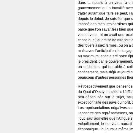
dans la riposte à un virus, à u
gouvernement qui a travaillé ave
traiter autant que faire se peut. 
depuis le début. Je suis fier que
imposé des mesures barrières qui o
parce que l’on savait très bien que 
vols ouverts, et on avait une ex
chose que j’ai omise de dire tout 
des foyers assez fermés, où on a 
mais avec l’anticipation, le traç
au maximum, et on a tiré notre épin
le président, par le gouvernement,
en uniformes, qui ont aidé à cett
confinement, mais déjà aujourd’hu
beaucoup d’autres personnes [légè
Rétrospectivement que penser des 
du Quai d’Orsay intitulée «
L’effe
peu désabusée sur le sujet, saup
exception faite des pays du nord, 
Les représentations négatives sur 
l’encontre des représentations, on 
Tout, sauf admettre que l’Afrique s
Actuellement, le nouveau narratif
économique. Toujours la même ima