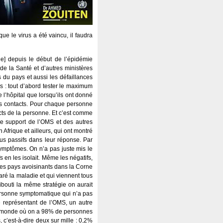
e le virus a été vaincu, il faudra
ue] depuis le début de l’épidémie
de la Santé et d’autres ministères
s du pays et aussi les défaillances
ls : tout d’abord tester le maximum
de l’hôpital que lorsqu’ils ont donné
 des contacts. Pour chaque personne
acts de la personne. Et c’est comme
c le support de l’OMS et des autres
n Afrique et ailleurs, qui ont montré
us passifs dans leur réponse. Par
symptômes. On n’a pas juste mis le
fs en les isolait. Même les négatifs,
 Les pays avoisinants dans la Corne
laré la maladie et qui viennent tous
bouti la même stratégie on aurait
ersonne symptomatique qui n’a pas
e représentant de l’OMS, un autre
 au monde où on a 98% de personnes
 c’est-à-dire deux sur mille : 0,2%