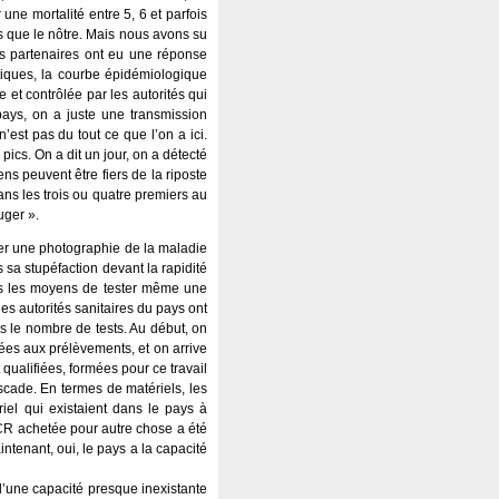
une mortalité entre 5, 6 et parfois
s que le nôtre. Mais nous avons su
es partenaires ont eu une réponse
atiques, la courbe épidémiologique
et contrôlée par les autorités qui
pays, on a juste une transmission
est pas du tout ce que l’on a ici.
pics. On a dit un jour, on a détecté
iens peuvent être fiers de la riposte
 dans les trois ou quatre premiers au
uger ».
iser une photographie de la maladie
 sa stupéfaction devant la rapidité
as les moyens de tester même une
es autorités sanitaires du pays ont
ns le nombre de tests. Au début, on
mées aux prélèvements, et on arrive
qualifiées, formées pour ce travail
ascade. En termes de matériels, les
ériel qui existaient dans le pays à
PCR achetée pour autre chose a été
ntenant, oui, le pays a la capacité
e d’une capacité presque inexistante