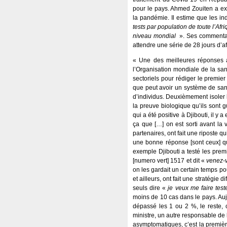
pour le pays. Ahmed Zouiten a expr
la pandémie. Il estime que les in
tests par population de toute l’Afr
niveau mondial
». Ses commentair
attendre une série de 28 jours d’af
« Une des meilleures réponses au
l’Organisation mondiale de la san
sectoriels pour rédiger le premier
que peut avoir un système de santé
d’individus. Deuxièmement isoler les
la preuve biologique qu’ils sont g
qui a été positive à Djibouti, il 
ça que […] on est sorti avant la v
partenaires, ont fait une riposte qu
une bonne réponse [sont ceux] qu
exemple Djibouti a testé les prem
[numero vert] 1517 et dit «
venez-v
on les gardait un certain temps po
et ailleurs, ont fait une stratégie
seuls dire «
je veux me faire test
moins de 10 cas dans le pays. Au
dépassé les 1 ou 2 %, le reste, 
ministre, un autre responsable de
asymptomatiques, c’est la première