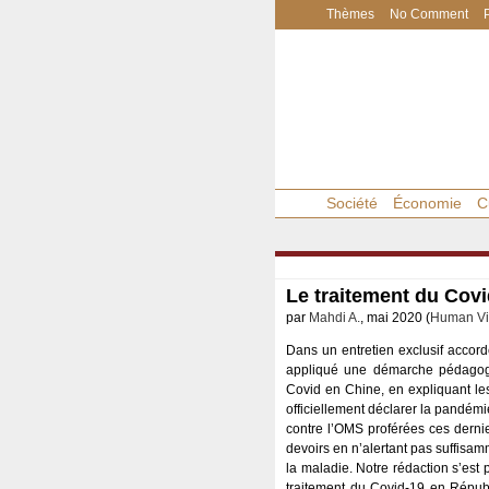
Thèmes
No Comment
Société
Économie
C
Le traitement du Covi
par
Mahdi A.
, mai 2020 (
Human Vi
Dans un entretien exclusif accord
appliqué une démarche pédagogiq
Covid en Chine, en expliquant le
officiellement déclarer la pandémi
contre l’OMS proférées ces derni
devoirs en n’alertant pas suffisa
la maladie. Notre rédaction s’est
traitement du Covid-19 en Républ