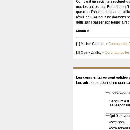
Oui, c’est un racisme structurel q
que les autres. Les Européens s’i
que c’est l’hécatombe partout aill
réveiller ! Car nous ne dormons p
défis sans passer son temps à rép
Mahdi A.
[
1
]
Michel Cabirol, «
Comment la Fr
[
2
]
Oumy Diallo, «
Coronavirus les
Les commentaires sont validés pa
Les adresses courriel ne sont pa
modération a 
Ce forum est 
les responsa
Qui êtes-vou
Votre nom
Votre adress