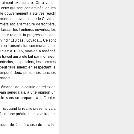
 vraiment exemplaire. On a vu un
 ceux qui sont contaminés, de les
 le gouvernement a été très réactif
ment au travail contre le Covid, a
ière est la fermeture de frontière,
laissait les frontières ouvertes, les
pour ralentir la progression. Une
ieh [ndlr 110 cas], Loyada… Ce sont
y a eu transmission communautaire,
ue c’est à 100%, mais on a asséché
 travail qui a été fait par monsieur
médecins, les policiers, les hommes
 peut faire mieux en respectant le
 a emporté deux personnes, touchés
onde ».
émanait de la cellule de réflexion
ivain sénégalais, a une opinion un
e sans se préparer à l’affronter,
. Et quand la réalité présente va à
l faut donc prédire une catastrophe.
mourir de faim à cause de la crise