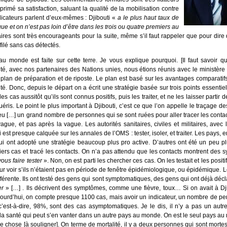
imé sa satisfaction, saluant la qualité de la mobilisation contre
dicateurs parlent d’eux-mêmes : Djibouti «
a le plus haut taux de
ique et on n’est pas loin d’être dans les trois ou quatre premiers au
es sont très encourageants pour la suite, même s’il faut rappeler que pour dire qu
filé sans cas détectés.
 monde est faite sur cette terre. Je vous explique pourquoi. [Il faut savoir q
té, avec nos partenaires des Nations unies, nous étions réunis avec le ministère 
 plan de préparation et de riposte. Le plan est basé sur les avantages comparatif
. Donc, depuis le départ on a écrit une stratégie basée sur trois points essentie
 cas aussitôt qu’ils sont connus positifs, puis les traiter, et ne les laisser partir 
uéris. Le point le plus important à Djibouti, c’est ce que l’on appelle le traçage
y a eu […] un grand nombre de personnes qui se sont ruées pour aller tracer les cont
ague, et pas après la vague. Les autorités sanitaires, civiles et militaires, ave
i est presque calquée sur les annales de l’OMS : tester, isoler, et traiter. Les pays, e
i ont adopté une stratégie beaucoup plus pro active. D’autres ont été un peu pl
iers cas et tracé les contacts. On n’a pas attendu que les contacts montrent des 
ous faire tester
». Non, on est parti les chercher ces cas. On les testait et les positi
ur voir s’ils n’étaient pas en période de fenêtre épidémiologique, ou épidémique.
 différente. Ils ont testé des gens qui sont symptomatiques, des gens qui ont déjà déc
er
» […] . Ils décrivent des symptômes, comme une fièvre, toux… Si on avait à Dji
jourd’hui, on compte presque 1100 cas, mais avoir un indicateur, un nombre de p
c’est-à-dire, 98%, sont des cas asymptomatiques. Je le dis, il n’y a pas un autr
 la santé qui peut s’en vanter dans un autre pays au monde. On est le seul pays
 chose [à souligner]. On terme de mortalité, il y a deux personnes qui sont mortes,