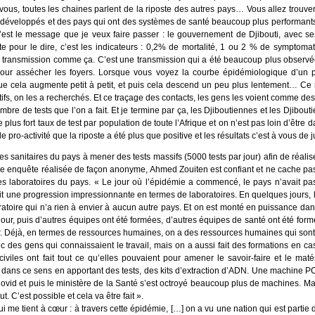
ous, toutes les chaines parlent de la riposte des autres pays… Vous allez trouver 
s développés et des pays qui ont des systèmes de santé beaucoup plus performant
 c’est le message que je veux faire passer : le gouvernement de Djibouti, avec s
te pour le dire, c’est les indicateurs : 0,2% de mortalité, 1 ou 2 % de symptom
 transmission comme ça. C’est une transmission qui a été beaucoup plus observée 
t pour assécher les foyers. Lorsque vous voyez la courbe épidémiologique d’un 
e cela augmente petit à petit, et puis cela descend un peu plus lentement… Ce n’
tifs, on les a recherchés. Et ce traçage des contacts, les gens les voient comme des 
ombre de tests que l’on a fait. Et je termine par ça, les Djiboutiennes et les Djibout
 le plus fort taux de test par population de toute l’Afrique et on n’est pas loin d’être
 pro-activité que la riposte a été plus que positive et les résultats c’est à vous de j
s sanitaires du pays à mener des tests massifs (5000 tests par jour) afin de réal
’une enquête réalisée de façon anonyme, Ahmed Zouiten est confiant et ne cache pas
es laboratoires du pays. « Le jour où l’épidémie a commencé, le pays n’avait p
it une progression impressionnante en termes de laboratoires. En quelques jours, l
ratoire qui n’a rien à envier à aucun autre pays. Et on est monté en puissance da
jour, puis d’autres équipes ont été formées, d’autres équipes de santé ont été for
ur. Déjà, en termes de ressources humaines, on a des ressources humaines qui sont 
c des gens qui connaissaient le travail, mais on a aussi fait des formations en c
et civiles ont fait tout ce qu’elles pouvaient pour amener le savoir-faire et le mat
é dans ce sens en apportant des tests, des kits d’extraction d’ADN. Une machine 
 Covid et puis le ministère de la Santé s’est octroyé beaucoup plus de machines. Mai
ut. C’est possible et cela va être fait ».
qui me tient à cœur : à travers cette épidémie, […] on a vu une nation qui est parti