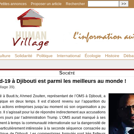
Petites annonces
Proposer un article
Rechercher :
ulture
Solidarité
Politique
International
Écologie
Histoire
Déba
Société
d-19 à Djibouti est parmi les meilleurs au monde !
llage 39
).
é à Buuti.tv, Ahmed Zouiten, représentant de l’OMS à Djibouti, a
ue en deux temps. Il est d’abord revenu sur l’apparition du
s actions entreprises jusqu’au moment où son organisation a pu
e. Il s’agissait pour lui de répondre indirectement aux accusations
ers jours par l’administration Trump. L’OMS aurait manqué à ses
mment à temps la communauté internationale sur la dangerosité de
 particulièrement intéressée à la seconde séquence consacrée au
ique de Djibouti. Les commentaires formulés sont très flatteurs