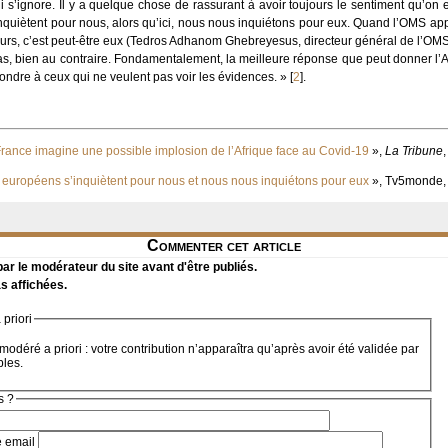
ui s’ignore. Il y a quelque chose de rassurant à avoir toujours le sentiment qu’o
nquiètent pour nous, alors qu’ici, nous nous inquiétons pour eux. Quand l’OMS app
eurs, c’est peut-être eux (Tedros Adhanom Ghebreyesus, directeur général de l’OMS 
as, bien au contraire. Fondamentalement, la meilleure réponse que peut donner l’Af
ondre à ceux qui ne veulent pas voir les évidences. »
[
2
]
.
ance imagine une possible implosion de l’Afrique face au Covid-19
»,
La Tribune
,
 européens s’inquiètent pour nous et nous nous inquiétons pour eux
», Tv5monde, 
Commenter cet article
r le modérateur du site avant d'être publiés.
s affichées.
priori
modéré a priori : votre contribution n’apparaîtra qu’après avoir été validée par
bles.
s ?
e email