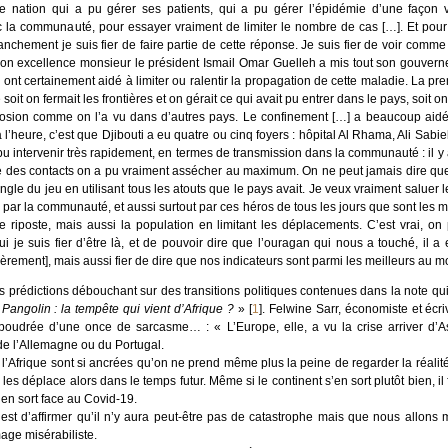
ne nation qui a pu gérer ses patients, qui a pu gérer l’épidémie d’une façon
c la communauté, pour essayer vraiment de limiter le nombre de cas […]. Et pour
Franchement je suis fier de faire partie de cette réponse. Je suis fier de voir comme
 son excellence monsieur le président Ismail Omar Guelleh a mis tout son gouverne
nt certainement aidé à limiter ou ralentir la propagation de cette maladie. La prem
soit on fermait les frontières et on gérait ce qui avait pu entrer dans le pays, soit on 
plosion comme on l’a vu dans d’autres pays. Le confinement […] a beaucoup aidé 
a l’heure, c’est que Djibouti a eu quatre ou cinq foyers : hôpital Al Rhama, Ali Sab
pu intervenir très rapidement, en termes de transmission dans la communauté : il 
age des contacts on a pu vraiment assécher au maximum. On ne peut jamais dire q
gle du jeu en utilisant tous les atouts que le pays avait. Je veux vraiment saluer le
 par la communauté, et aussi surtout par ces héros de tous les jours que sont les 
e riposte, mais aussi la population en limitant les déplacements. C’est vrai, on
i je suis fier d’être là, et de pouvoir dire que l’ouragan qui nous a touché, il
rement], mais aussi fier de dire que nos indicateurs sont parmi les meilleurs au m
prédictions débouchant sur des transitions politiques contenues dans la note qui 
t Pangolin : la tempête qui vient d’Afrique ?
»
[
1
]
. Felwine Sarr, économiste et écr
oudrée d’une once de sarcasme… : « L’Europe, elle, a vu la crise arriver d’Asi
de l’Allemagne ou du Portugal.
l’Afrique sont si ancrées qu’on ne prend même plus la peine de regarder la réalité
les déplace alors dans le temps futur. Même si le continent s’en sort plutôt bien, i
’en sort face au Covid-19.
 est d’affirmer qu’il n’y aura peut-être pas de catastrophe mais que nous allons 
ge misérabiliste.