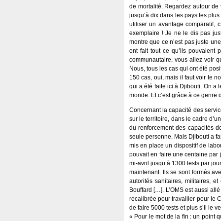
de mortalité. Regardez autour de v
jusqu’à dix dans les pays les plu
utiliser un avantage comparatif,
exemplaire ! Je ne le dis pas jus
montre que ce n’est pas juste une
ont fait tout ce qu’ils pouvaien
communautaire, vous allez voir qu
Nous, tous les cas qui ont été posi
150 cas, oui, mais il faut voir le n
qui a été faite ici à Djibouti. On a
monde. Et c’est grâce à ce genre de
Concernant la capacité des service
sur le territoire, dans le cadre d
du renforcement des capacités d
seule personne. Mais Djibouti a fa
mis en place un dispositif de labo
pouvait en faire une centaine par 
mi-avril jusqu’à 1300 tests par jo
maintenant. Ils se sont formés ave
autorités sanitaires, militaires, 
Bouffard […]. L’OMS est aussi all
recalibrée pour travailler pour le
de faire 5000 tests et plus s’il le ve
« Pour le mot de la fin : un point 