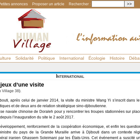
Petites annonces
Proposer un article
Rechercher :
ulture
Solidarité
Politique
International
Écologie
Histoire
Déba
International
jeux d’une visite
Village 38
).
uti, après celui de janvier 2014, la visite du ministre Wang Yi s’inscrit dans l
iques et de deux ans de relation stratégique sino-djiboutienne.
se navale chinoise de Doraleh pour y rencontrer les troupes stationnées sur place
depuis l’inauguration du site le 2 août 2017.
développement, renforcement de la coopération économique, et enfin les questio
nistre du pays de la Grande Muraille arrive à Djibouti dans un contexte régio
éral iranien Ghassem Soleimani par les États-Unis. Cet événement a suscité un