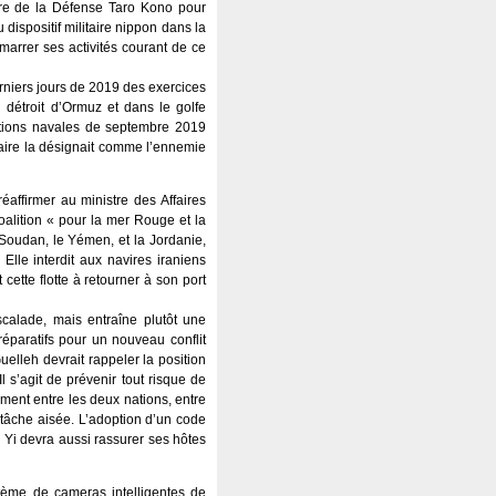
stre de la Défense Taro Kono pour
 dispositif militaire nippon dans la
arrer ses activités courant de ce
rniers jours de 2019 des exercices
u détroit d’Ormuz et dans le golfe
rations navales de septembre 2019
itaire la désignait comme l’ennemie
réaffirmer au ministre des Affaires
oalition « pour la mer Rouge et la
Soudan, le Yémen, et la Jordanie,
 Elle interdit aux navires iraniens
cette flotte à retourner à son port
scalade, mais entraîne plutôt une
éparatifs pour un nouveau conflit
uelleh devrait rappeler la position
s’agit de prévenir tout risque de
ement entre les deux nations, entre
 tâche aisée. L’adoption d’un code
 Yi devra aussi rassurer ses hôtes
stème de cameras intelligentes de