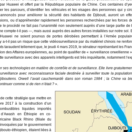
 par Huawei et offert par la République populaire de Chine. Ces centaines d’yeu
uer les parcours, d’identifier les véhicules et les visages des personnes qui y 
annoncés pour améliorer la sécurité des habitants de Djibouti, auront un effet
ssions, ou d’appréhender rapidement les personnes recherchées par les forces de 
ue le procédé ne fait pas l’unanimité non seulement auprès d’une large partie de l
 compte-t-il pas —, mais aussi auprès des autres forces installées sur notre sol. Ell
Huawei ne soient pourvus de portes dérobées permettant à l’Armée populaire 
’y a-t-il pas un risque que cette vidéosurveillance par du matériel chinois ne renfo
s taraudent tellement que, le jeudi 4 mars 2019, le sénateur représentant les Franç
n des Affaires européennes, au point de qualifier de « surveillance orwellienne » le
tte surveillance avec des appareils intelligents est très inquiétante, notamment l
ses technologies en matière de contrôle et de surveillance. Elle livre gratuitem
veillance avec reconnaissance faciale destinée à surveiller toute la population
djiboutiens. Orwell l’avait cauchemardé dans son roman
1984
; la Chine va bie
ontinuer comme si de rien n’était ?
».
e cette stratégie que mettre en
re 2017 à la construction d’un
mbustibles liquides importés
n d’Awash en Éthiopie en co-
icaine Black Rhino (filiale du
 invoquées par le gouvernement
ibouto-éthiopien, étaient liées à