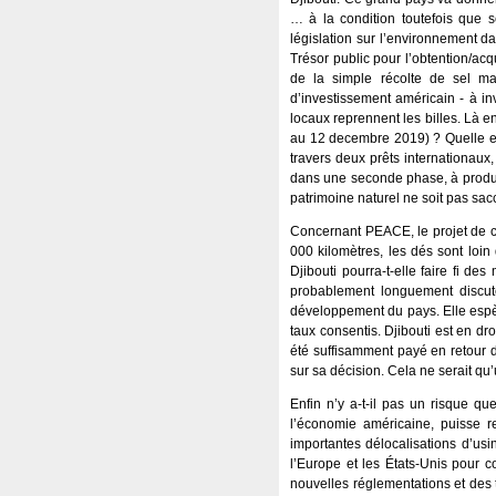
… à la condition toutefois que s
législation sur l’environnement da
Trésor public pour l’obtention/ac
de la simple récolte de sel ma
d’investissement américain - à inv
locaux reprennent les billes. Là en
au 12 decembre 2019) ? Quelle est 
travers deux prêts internationaux,
dans une seconde phase, à produir
patrimoine naturel ne soit pas sa
Concernant PEACE, le projet de câ
000 kilomètres, les dés sont loin
Djibouti pourra-t-elle faire fi d
probablement longuement discuté
développement du pays. Elle espèr
taux consentis. Djibouti est en d
été suffisamment payé en retour de
sur sa décision. Cela ne serait qu’
Enfin n’y a-t-il pas un risque q
l’économie américaine, puisse re
importantes délocalisations d’usi
l’Europe et les États-Unis pour co
nouvelles réglementations et des 