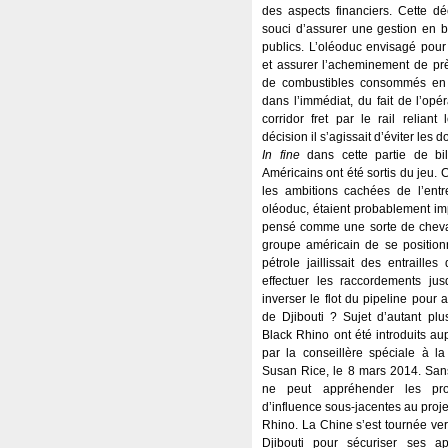
des aspects financiers. Cette dé
souci d’assurer une gestion en b
publics. L’oléoduc envisagé pour 
et assurer l’acheminement de prè
de combustibles consommés en Ét
dans l’immédiat, du fait de l’opér
corridor fret par le rail reliant
décision il s’agissait d’éviter les 
In fine
dans cette partie de bil
Américains ont été sortis du jeu. 
les ambitions cachées de l’entre
oléoduc, étaient probablement imp
pensé comme une sorte de cheval
groupe américain de se positionn
pétrole jaillissait des entrailles
effectuer les raccordements jus
inverser le flot du pipeline pour 
de Djibouti ? Sujet d’autant plu
Black Rhino ont été introduits au
par la conseillère spéciale à la
Susan Rice, le 8 mars 2014. Sans 
ne peut appréhender les pro
d’influence sous-jacentes au proje
Rhino. La Chine s’est tournée ver
Djibouti pour sécuriser ses a