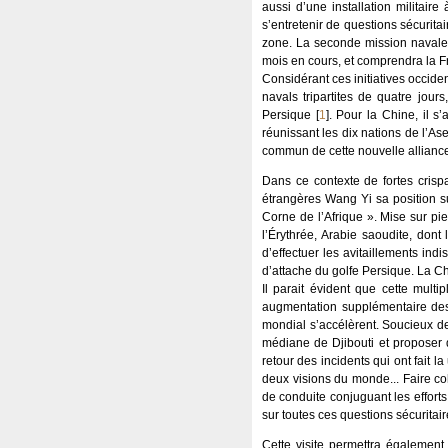
aussi d’une installation militai
s’entretenir de questions sécuritai
zone. La seconde mission naval
mois en cours, et comprendra la F
Considérant ces initiatives occid
navals tripartites de quatre jour
Persique
[
1
]
. Pour la Chine, il 
réunissant les dix nations de l’As
commun de cette nouvelle allianc
Dans ce contexte de fortes crispat
étrangères Wang Yi sa position su
Corne de l’Afrique ». Mise sur p
l’Érythrée, Arabie saoudite, dont 
d’effectuer les avitaillements ind
d’attache du golfe Persique. La Ch
Il parait évident que cette mult
augmentation supplémentaire des 
mondial s’accélèrent. Soucieux de 
médiane de Djibouti et proposer 
retour des incidents qui ont fait 
deux visions du monde... Faire co
de conduite conjuguant les effort
sur toutes ces questions sécuritair
Cette visite permettra également