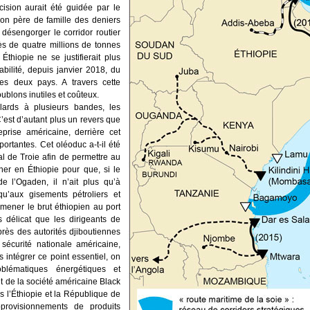
cision aurait été guidée par le
on père de famille des deniers
désengorger le corridor routier
s de quatre millions de tonnes
hiopie ne se justifierait plus
abilité, depuis janvier 2018, du
 les deux pays. A travers cette
doublons inutiles et coûteux.
lards à plusieurs bandes, les
C’est d’autant plus un revers que
prise américaine, derrière cet
ortantes. Cet oléoduc a-t-il été
 de Troie afin de permettre au
er en Éthiopie pour que, si le
 de l’Ogaden, il n’ait plus qu’à
qu’aux gisements pétroliers et
amener le brut éthiopien au port
s délicat que les dirigeants de
près des autorités djiboutiennes
 sécurité nationale américaine,
intégrer ce point essentiel, on
blématiques énergétiques et
t de la société américaine Black
s l’Éthiopie et la République de
pprovisionnements de produits