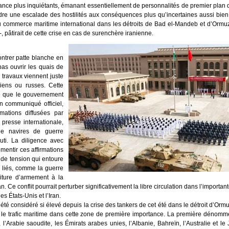
nce plus inquiétants, émanant essentiellement de personnalités de premier plan de 
indre une escalade des hostilités aux conséquences plus qu’incertaines aussi bien 
u commerce maritime international dans les détroits de Bad el-Mandeb et d’Ormuz
, pâtirait de cette crise en cas de surenchère iranienne.
ontrer patte blanche en
as ouvrir les quais de
s travaux viennent juste
niens ou russes. Cette
le que le gouvernement
n communiqué officiel,
rmations diffusées par
 presse internationale,
de navires de guerre
uti. La diligence avec
mentir ces affirmations
 de tension qui entoure
s liés, comme la guerre
ture d’armement à la
n. Ce conflit pourrait perturber significativement la libre circulation dans l’impor
es États-Unis et l’Iran.
té considéré si élevé depuis la crise des tankers de cet été dans le détroit d’Orm
 le trafic maritime dans cette zone de première importance. La première dénom
l’Arabie saoudite, les Émirats arabes unies, l’Albanie, Bahreïn, l’Australie et l