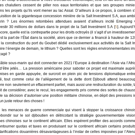
es chalutiers cessent de piller nos eaux territoriales et que ses groupes mini
ns les projets qu’ils vont mener au lac Assal. D’ailleurs à ce propos, à combien s
quisition de la gigantesque concession minière de la Salt Investment S.A, aux ambi
rin ? Les énormes retombées attendues avaient d’ailleurs incité Emerging 
estir 30 millions de dollars dans le projet de la Salt Investment S.A
[
5
]
. Aujourd’
core, quelle est la contrepartie pour les droits octroyés (il s’agit d’un investisseme
la part de l’État dans la société, alors que ce dernier a financé à hauteur de 12
 la construction du port du Goubet dédié exclusivement aux activités de la Salt I
e l’énergie de demain, le lithium ? Quelles sont les règles environnementales im
ccagé ?
ble sous-marin qui doit connecter en 2021 l’Europe à destination l’Asie via l’Afri
 d’être jetés… La pression américaine pour saboter ce projet est maximale auprè
es mises en garde appuyée, de surcroit en plein pic de tensions diplomatique ent
, tout comme celui de l’allègement de la dette dont Djibouti attend beaucoup
e non seulement un effacement partiel, mais aussi une restructuration du solde, 
roit de considérer, avec le recul, les engagements pris comme des sortes de chauss
 sa décision d’autoriser une position militaire chinoise, en dépit des pressions i
un juste retour des choses !
ue les menaces de guerre commerciale qui visent à stopper la croissance chino
bondir sur le sol djiboutien en détricotant la stratégie gouvernementale visi
nes chinoises sur le continent africain. Elles espérent profiter des accords com
ntourner quotas et taxes en produisant sur le continent africain certains produits
tarifications douanières désavantageuses à l’instar de celles imposées par l’Ale