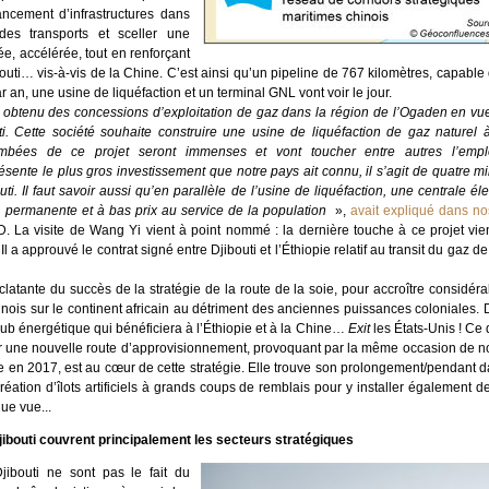
ancement d’infrastructures dans
des transports et sceller une
e, accélérée, tout en renforçant
outi… vis-à-vis de la Chine. C’est ainsi qu’un pipeline de 767 kilomètres, capable 
 an, une usine de liquéfaction et un terminal GNL vont voir le jour.
 obtenu des concessions d’exploitation de gaz dans la région de l’Ogaden en vue
uti. Cette société souhaite construire une usine de liquéfaction de gaz naturel 
ées de ce projet seront immenses et vont toucher entre autres l’emploi,
ésente le plus gros investissement que notre pays ait connu, il s’agit de quatre mil
 Il faut savoir aussi qu’en parallèle de l’usine de liquéfaction, une centrale éle
e, permanente et à bas prix au service de la population
»,
avait expliqué dans n
D. La visite de Wang Yi vient à point nommé : la dernière touche à ce projet vi
l a approuvé le contrat signé entre Djibouti et l’Éthiopie relatif au transit du gaz d
atante du succès de la stratégie de la route de la soie, pour accroître considéra
ois sur le continent africain au détriment des anciennes puissances coloniales. D
hub énergétique qui bénéficiera à l’Éthiopie et à la Chine…
Exit
les États-Unis ! Ce 
er une nouvelle route d’approvisionnement, provoquant par la même occasion de n
e en 2017, est au cœur de cette stratégie. Elle trouve son prolongement/pendant da
réation d’îlots artificiels à grands coups de remblais pour y installer également de
gue vue...
ibouti couvrent principalement les secteurs stratégiques
jibouti ne sont pas le fait du