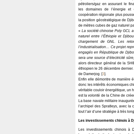
pétroliers/gaz en assurant le fin
les domaines de l’énergie et 
coopération régionale plus poussé
la position géostratégique de Djib
de mètres cubes de gaz naturel par
«
La société chinoise Poly GCL a
naturel entre l’Éthiopie et Djibo
chargement de GNL. Les retomb
l’industrialisation… Ce projet repr
engagés en République de Djibouti.
sera une source d’électricité sûr
alors directeur général de la SHI
éthiopien le 26 décembre dernier. I
de Damerjog.
[
3
]
.
Enfin elle démontre de manière écl
donc les intérêts économiques chin
véritable couloir énergétique, un 
est la volonté de la Chine de cré
La base navale militaire inauguré
l’archipel des Spratleys, avec la c
tout l’air d’une stratégie à très lon
Les investissements chinois à Dj
Les investissements chinois à D