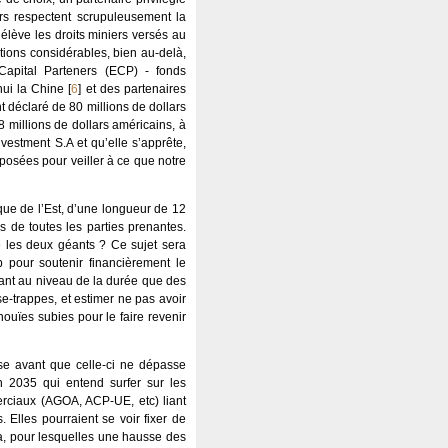
ers respectent scrupuleusement la
’élève les droits miniers versés au
tions considérables, bien au-delà,
Capital Parteners (ECP) - fonds
hui la Chine
[
6
]
et des partenaires
nt déclaré de 80 millions de dollars
8 millions de dollars américains, à
nvestment S.A et qu’elle s’apprête,
posées pour veiller à ce que notre
que de l’Est, d’une longueur de 12
s de toutes les parties prenantes.
re les deux géants ? Ce sujet sera
 pour soutenir financièrement le
tant au niveau de la durée que des
e-trappes, et estimer ne pas avoir
nouïes subies pour le faire revenir
ise avant que celle-ci ne dépasse
on 2035 qui entend surfer sur les
merciaux (AGOA, ACP-UE, etc) liant
. Elles pourraient se voir fixer de
na, pour lesquelles une hausse des