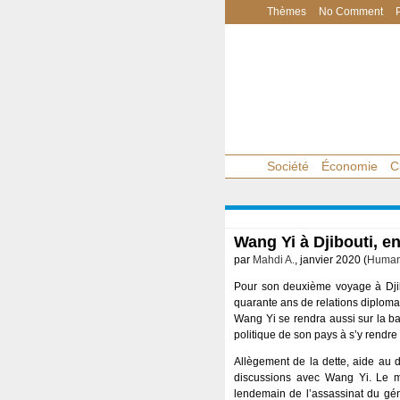
Thèmes
No Comment
Société
Économie
C
Wang Yi à Djibouti, en
par
Mahdi A.
, janvier 2020 (
Human 
Pour son deuxième voyage à Djibo
quarante ans de relations diplomat
Wang Yi se rendra aussi sur la ba
politique de son pays à s’y rendre 
Allègement de la dette, aide au 
discussions avec Wang Yi. Le mi
lendemain de l’assassinat du gén