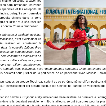
la chaîne logistique, à savoir les
rts en eaux profondes, les zones
spéciales et les aéroports. Ils
inoise, puisqu’ils vont permettre
produits chinois dans la zone
 fluidifier et à sécuriser les
es dont la Chine a tant besoin…
 chômage, il est établi qu’il faut
ialisation, c’est exactement ce
 réaliser en accélérant le
 dans la nouvelle Djibouti Free
bitieux de parc industriel, avec
sera construit en moins d’un an
usieurs milliers d’emplois grâce
ngers qui affluent massivement.
ont engagés dans ces projets avec l’appui de notre partenaire China Merchant Holdi
s déclarait pour justifier de la pertinence de ce partenariat Ilyas Moussa Dawa
es touristiques du groupe Touchroad sortent de ce schéma, même si l’on peut consid
r sur investissement est assuré puisque les Chinois ne partent en vacances que 
e.
er son dévolu sur Djibouti et d’y installer une base militaire, sa première à l’étrang
 même s’ils devaient sensiblement fléchir ailleurs, seront épargnés pour la pl
 un coup d’accélérateur à notre croissance économique, cela en fait donc un allié 