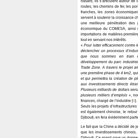
hasard, ils s’articulent autour de 
routes, les chemins de fer, les po
franches, les zones économiques 
servent à soutenir la croissance ch
une meilleure pénétration des 
économique du COMESA, ainsi qu’à
importations de matières premièr
tout en servant nos intérêts.
«
Pour lutter efficacement contre le
déclencher un processus d’industr
que nous sommes en train de
développement du parc industriel
Trade Zone. A travers le projet am
une première phase de 4 km2, qui 
et qui permettra la création de pl
aux investissements directs étra
Plusieurs milliards de dollars ser
plusieurs milliers d’emplois
», nou
finances, chargé de l’industrie
[
4
]
.
Seuls les projets d’infrastructur
est également chinoise, le retou
Djibouti, en fera évidemment parti
Le fait que la Chine a décidé de jet
que les investissements chinois,
Djibouti. Ce grand pays va donner