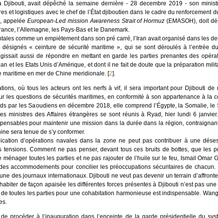
re à Djibouti, avait dépêché la semaine dernière - 28 decembre 2019 - son mini
res et logistiques avec le chef de l’État djiboutien dans le cadre du renforcement du
e, appelée
European-Led mission Awareness Strait of Hormuz
(EMASOH), doit dém
rance, l’Allemagne, les Pays-Bas et le Danemark.
entales comme un empiètement dans son pré carré, l’Iran avait organisé dans les de
s, désignés « ceinture de sécurité maritime », qui se sont déroulés à l’entrée d
s’agissait aussi de répondre en mettant en garde les parties prenantes des opé
ean et les Etats Unis d’Amérique, et dont il ne fait de doute que la préparation mil
e maritime en mer de Chine meridionale.
[
2
]
.
ions, où tous les acteurs ont les nerfs à vif, il sera important pour Djibouti de 
r les questions de sécurités maritimes, en conformité à son appartenance à la c
ieds par les Saoudiens en décembre 2018, elle comprend l’Égypte, la Somalie, le 
les ministres des Affaires étrangères se sont réunis à Ryad, hier lundi 6 janvier.
ispensables pour maintenir une mission dans la durée dans la région, contraignant 
ine sera tenue de s’y conformer.
iplication d’opérations navales dans la zone ne peut pas contribuer à une dése
tensions. Comment ne pas penser, devant tous ces bruits de bottes, que les pr
ménager toutes les parties et ne pas rajouter de l’huile sur le feu, Ismail Omar G
des accommodements pour concilier les préoccupations sécuritaires de chacun. Il 
la une des journaux internationaux. Djibouti ne veut pas devenir un terrain d’affront
habiter de façon apaisée les différentes forces présentes à Djibouti n’est pas une
s de toutes les parties pour une cohabitation harmonieuse est indispensable. Wang
es.
 de procéder à l’inauguration dans l’enceinte de la garde présidentielle du sy