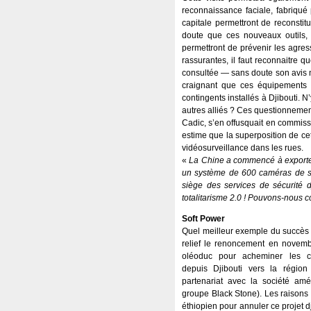
reconnaissance faciale, fabriqué
capitale permettront de reconstit
doute que ces nouveaux outils, 
permettront de prévenir les agre
rassurantes, il faut reconnaitre q
consultée — sans doute son avis ne
craignant que ces équipements 
contingents installés à Djibouti. N
autres alliés ? Ces questionnement
Cadic, s’en offusquait en commissio
estime que la superposition de ce
vidéosurveillance dans les rues.
«
La Chine a commencé à exporter 
un système de 600 caméras de sur
siège des services de sécurité 
totalitarisme 2.0 ! Pouvons-nous c
Soft Power
Quel meilleur exemple du succès d
relief le renoncement en novemb
oléoduc pour acheminer les co
depuis Djibouti vers la régio
partenariat avec la société amér
groupe Black Stone). Les raisons
éthiopien pour annuler ce projet dj