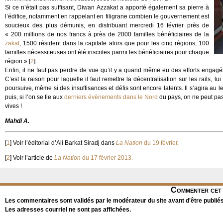
Si ce n’était pas suffisant, Diwan Azzakat a apporté également sa pierre à
l’édifice, notamment en rappelant en filigrane combien le gouvernement est
soucieux des plus démunis, en distribuant mercredi 16 février près de
« 200 millions de nos francs à près de 2000 familles bénéficiaires de la
zakat
, 1500 résident dans la capitale alors que pour les cinq régions, 100
familles nécessiteuses ont été inscrites parmi les bénéficiaires pour chaque
région »
[
2
]
.
Enfin, il ne faut pas perdre de vue qu’il y a quand même eu des efforts engagés 
C’est la raison pour laquelle il faut remettre la décentralisation sur les rails, 
poursuive, même si des insuffisances et défis sont encore latents. Il s’agira au 
puis, si l’on se fie aux
derniers évènements dans le Nord
du pays, on ne peut pas 
vives !
Mahdi A.
[
1
]
Voir l’éditorial d’Ali Barkat Siradj dans
La Nation
du 19 février
.
[
2
]
Voir l’article de
La Nation
du 17 février 2013.
Commenter cet 
Les commentaires sont validés par le modérateur du site avant d'être publiés
Les adresses courriel ne sont pas affichées.