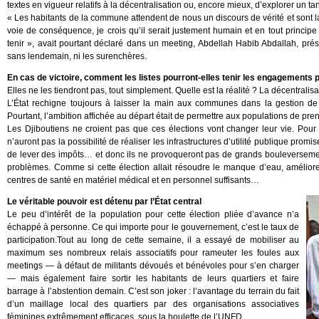
textes en vigueur relatifs à la décentralisation ou, encore mieux, d’explorer un tan
« Les habitants de la commune attendent de nous un discours de vérité et sont
voie de conséquence, je crois qu’il serait justement humain et en tout princ
tenir », avait pourtant déclaré dans un meeting, Abdellah Habib Abdallah, pr
sans lendemain, ni les surenchères.
En cas de victoire, comment les listes pourront-elles tenir les engagements p
Elles ne les tiendront pas, tout simplement. Quelle est la réalité ? La décentrali
L’État rechigne toujours à laisser la main aux communes dans la gestion de 
Pourtant, l’ambition affichée au départ était de permettre aux populations de pr
Les Djiboutiens ne croient pas que ces élections vont changer leur vie. Pour
n’auront pas la possibilité de réaliser les infrastructures d’utilité publique pr
de lever des impôts… et donc ils ne provoqueront pas de grands bouleversement
problèmes. Comme si cette élection allait résoudre le manque d’eau, améliorer
centres de santé en matériel médical et en personnel suffisants…
Le véritable pouvoir est détenu par l’État central
Le peu d’intérêt de la population pour cette élection pliée d’avance n’a
échappé à personne. Ce qui importe pour le gouvernement, c’est le taux de
participation.Tout au long de cette semaine, il a essayé de mobiliser au
maximum ses nombreux relais associatifs pour rameuter les foules aux
meetings — à défaut de militants dévoués et bénévoles pour s’en charger
— mais également faire sortir les habitants de leurs quartiers et faire
barrage à l’abstention demain. C’est son joker : l’avantage du terrain du fait
d’un maillage local des quartiers par des organisations associatives
féminines extrêmement efficaces, sous la houlette de l’UNFD.