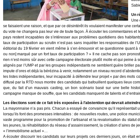
Sabie
Un r
Une 
se faisaient une raison, et que par ce désintérêt ils voulaient manifester une cert
du vote ne changera pas leur vie de toute façon. À écouter les commentaires et le
pays restent incapables de s’intéresser aux problèmes quotidiens des habitants 
taux de participation au scrutin n’est pas sans inquiéter les responsables de l’
éditorial du 19 février en vient même à s’en émouvoir et se questionne quant à s
ou non] marqué par un fort taux de participation ? » Il ne cache pas son pronost
rien n’est moins sûr avec cette campagne électorale plutôt molle et qui peine à 
alignés par l’UMP et par les groupes indépendants ne semblent guère briller par l
impute d’ores et déjà la bérézina à venir, notamment un niveau record d’abstentio
les listes indépendantes, leur incapacité à défendre leur projet « par des mots c
diffusé par la RTD nous montre des candidats qui bafouillent quelques lieux com
que, du fait d’un mauvais casting, un bon scénario basé sur une belle hist
campagne manque de souffle, que les candidats manquent de talents et d’entrai
Les élections sont de ce fait très exposées à l’abstention qui devrait atteindre
La mayonnaise n’a pas pris. Chacun a essayé de convaincre qu’il représentait 
lorsqu’ils font des promesses intenables : de nouvelles routes, une police munici
vaste programme pour la promotion de l’artisanat et la revalorisation du statut 
les jeunes, la réhabilitation du réseau d’assainissement, la création d’aires de 
« l’immobilisme actuel »…
A écouter discourir les candidats sur leurs projets ces derniers jours, on était e