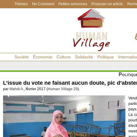
Thèmes
No Comment
Petites annonces
Proposer un article
Reche
Société
Économie
Culture
Solidarité
Politique
Internatio
Politiqu
L’issue du vote ne faisant aucun doute, pic d’abst
par
Mahdi A.
, février 2017 (
Human Village 29
).
Vendr
part
pays
La c
pourt
élect
meeti
aucun