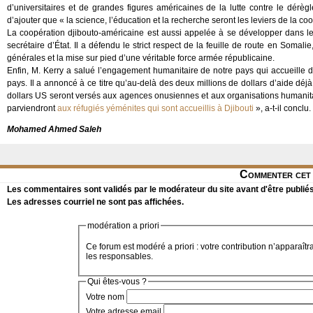
d’universitaires et de grandes figures américaines de la lutte contre le dérègl
d’ajouter que « la science, l’éducation et la recherche seront les leviers de la co
La coopération djibouto-américaine est aussi appelée à se développer dans le do
secrétaire d’État. Il a défendu le strict respect de la feuille de route en Somali
générales et la mise sur pied d’une véritable force armée républicaine.
Enfin, M. Kerry a salué l’engagement humanitaire de notre pays qui accueille de
pays. Il a annoncé à ce titre qu’au-delà des deux millions de dollars d’aide dé
dollars US seront versés aux agences onusiennes et aux organisations humanita
parviendront
aux réfugiés yéménites qui sont accueillis à Djibouti
», a-t-il conclu.
Mohamed Ahmed Saleh
Commenter cet 
Les commentaires sont validés par le modérateur du site avant d'être publiés
Les adresses courriel ne sont pas affichées.
modération a priori
Ce forum est modéré a priori : votre contribution n’apparaîtr
les responsables.
Qui êtes-vous ?
Votre nom
Votre adresse email