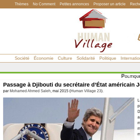
Thèmes
No Comment
Petites annonces
Proposer un article
Reche
Société
Économie
Culture
Solidarité
Politique
Internatio
Politiqu
Passage à Djibouti du secrétaire d’État américain 
par
Mohamed Ahmed Saleh
, mai 2015 (
Human Village 23
).
L
p
D
a
m
m
m