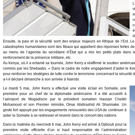
L
v
a
c
c
é
d
Ensuite, la paix et la sécurité sont des enjeux majeurs en Afrique de l’Est. Le te
catastrophes humanitaires sont des fléaux qui appellent des réponses fortes de
au menu de l’agenda du secrétaire d’État qui a mis les petits plats dans l
renforcement de la présence militaire, etc.
Au Kenya, où il a entamé sa tournée, John Kerry a réaffirmé le soutien américain
commis par les Shebaabs. « Dans le cadre de notre engagement d’aider le Kenya
pour renforcer les stratégies de lutte contre le terrorisme concernant la sécurité 
a-t-il déclaré dimanche à son arrivée à Nairobi.
Le mardi 5 mai, John Kerry a effectué une visite éclair en Somalie, une
première pour un chef de la diplomatie américaine. Il a été accueilli à
l’aéroport de Mogadiscio par le président somalien Hassan Cheikh
Mohamoud et son Premier ministre, Omar Abdirashid Ali Sharmake. Un
geste fort appuyé par les engagements renouvelés des USA de continuer à
aider la Somalie à se redresser et revenir dans le concert des nations.
Dans la matinée du mercredi 6 mai, John Kerry est arrivé à Djibouti pour la
première visite officielle d’un si haut responsable de l’administration