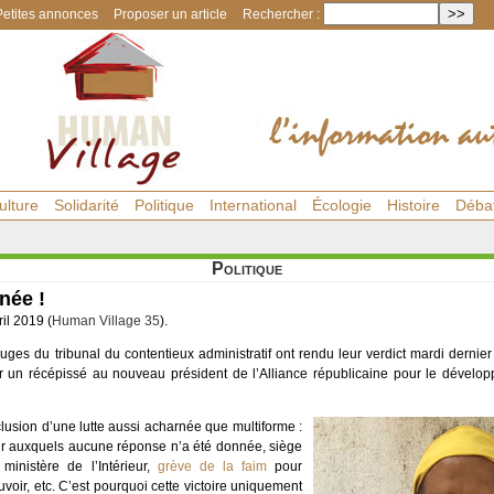
Petites annonces
Proposer un article
Rechercher :
ulture
Solidarité
Politique
International
Écologie
Histoire
Déba
Politique
gnée !
ril 2019 (
Human Village 35
).
juges du tribunal du contentieux administratif ont rendu leur verdict mardi dernier
ivrer un récépissé au nouveau président de l’Alliance républicaine pour le dév
nclusion d’une lutte aussi acharnée que multiforme :
ieur auxquels aucune réponse n’a été donnée, siège
ministère de l’Intérieur,
grève de la faim
pour
uvoir, etc. C’est pourquoi cette victoire uniquement