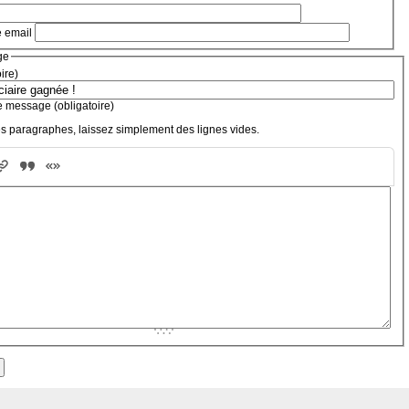
e email
ge
oire)
e message (obligatoire)
s paragraphes, laissez simplement des lignes vides.