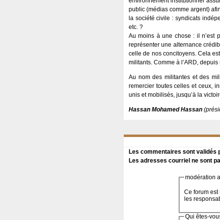
environnement institutionnel assur
public (médias comme argent) afin 
la société civile : syndicats indé
etc. ?
Au moins à une chose : il n’est p
représenter une alternance crédibl
celle de nos concitoyens. Cela es
militants. Comme à l’ARD, depui
Au nom des militantes et des mi
remercier toutes celles et ceux, i
unis et mobilisés, jusqu’à la victoi
Hassan Mohamed Hassan
(prési
Les commentaires sont validés pa
Les adresses courriel ne sont pa
modération a 
Ce forum est 
les responsa
Qui êtes-vou