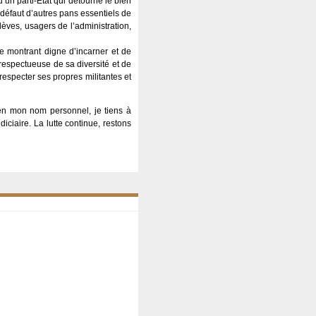
’un parti-État qui détourne le bien
 défaut d’autres pans essentiels de
lèves, usagers de l’administration,
se montrant digne d’incarner et de
 respectueuse de sa diversité et de
respecter ses propres militantes et
en mon nom personnel, je tiens à
iciaire. La lutte continue, restons