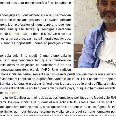
commentaires pour en mesurer à la fois l’importance
citer des juges qui ont fait honneur à leur serment en
as douté un instant, dès lors qu’ils avaient déclaré
norent leur profession et nous espérons que leur
rature, ainsi que le Barreau qui rechigne à défendre
ien sûr
Me Zakariah
, ex-député MRD. Ce n’est pas
est ainsi accordé, car il serait ingrat d’oublier que,
x sont les opposants libérés et protégés contre
e cela soit, il ne s’agit là que d’une bataille
re, la guerre continuera tant que le ministère de
 cette décision de justice en s’obstinant à ne pas
 nouveau président élu de l’ARD. Une tradition
t nous incite malheureusement à la plus grande prudence, qui montre aussi les limit
 évidemment l’application à géométrie variable de la loi. Est-il besoin de rappe
ation dans la légalité n’est pas à l’ordre du jour, alors que le chef de l’État a ch
 soi-disant sollicité le soutien pour envahir notre pays, lorsque d’héroïques enfa
 de
Doumeira
!
e refus de légaliser au moins deux autres formations politiques : le Model et le RAD
anti. De quoi inciter à la pudeur et à la solidarité tous les autres partis politi
ce que l’arbitraire en a voulu ainsi, qui de ce fait jouent le jeu de ce régime, à l’in
 limite, qui nous impose retenue et vigilance : à quoi sert une formation pol