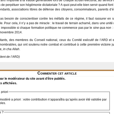
ant l’impunité à la fraude généralisée lors de chaque scrutin électoral, au service d
de perpétuer son hégémonie dictatoriale ? A quoi peut-elle bien servir quand font
pendants, associations libres de défense des citoyens, consommateurs, parents d’é
as besoin de conscientiser contre les méfaits de ce régime, il faut rassurer en 
e. Pour cela, il n’y a pas de miracle : le travail de terrain acharné, dans une unité
t impossible si chaque formation politique ne commence pas par le
sine qua non
: 
s novembre 2014.
litants, des membres du Conseil national, ceux du Comité exécutif de l’ARD et 
nnombrables, qui ont soutenu notre combat et contribué à cette première victoire jud
re,
in cha Allah
.
dent de l’ARD)
Commenter cet article
r le modérateur du site avant d'être publiés.
s affichées.
priori
modéré a priori : votre contribution n’apparaîtra qu’après avoir été validée par
bles.
s ?