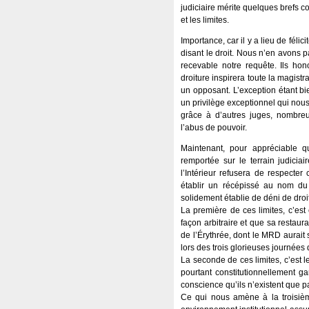
judiciaire mérite quelques brefs 
et les limites.
Importance, car il y a lieu de féli
disant le droit. Nous n’en avons p
recevable notre requête. Ils ho
droiture inspirera toute la magist
un opposant. L’exception étant b
un privilège exceptionnel qui nous 
grâce à d’autres juges, nombreu
l’abus de pouvoir.
Maintenant, pour appréciable qu
remportée sur le terrain judiciai
l’Intérieur refusera de respecter
établir un récépissé au nom du
solidement établie de déni de droi
La première de ces limites, c’est
façon arbitraire et que sa restaur
de l’Érythrée, dont le MRD aurait
lors des trois glorieuses journées
La seconde de ces limites, c’est l
pourtant constitutionnellement gar
conscience qu’ils n’existent que par
Ce qui nous amène à la troisième