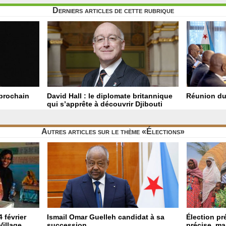
Derniers articles de cette rubrique
 prochain
David Hall : le diplomate britannique
Réunion du
qui s’apprête à découvrir Djibouti
Autres articles sur le thème «Élections»
 février
Ismail Omar Guelleh candidat à sa
Élection pré
Village
succession
précise, mai