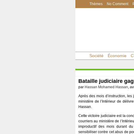
Thèmes
No Comment
Société
Économie
C
Bataille judiciaire ga
par
Hassan Mohamed Hassan
, av
Après des mois d’instruction, les 
ministère de l’Intérieur de dél
Hassan.
Cette victoire judiciaire est la co
courriers au ministère de l’Intér
improductif des mois durant du 
sensibiliser contre cet abus de po