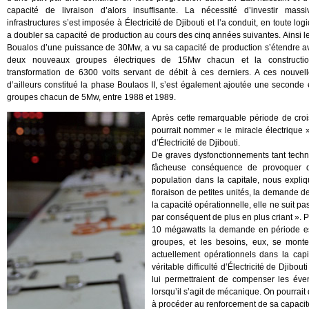
capacité de livraison d’alors insuffisante. La nécessité d’investir mas
infrastructures s’est imposée à Électricité de Djibouti et l’a conduit, en toute log
a doubler sa capacité de production au cours des cinq années suivantes. Ainsi le
Boualos d’une puissance de 30Mw, a vu sa capacité de production s’étendre av
deux nouveaux groupes électriques de 15Mw chacun et la constructi
transformation de 6300 volts servant de débit à ces derniers. A ces nouvell
d’ailleurs constitué la phase Boulaos II, s’est également ajoutée une seconde
groupes chacun de 5Mw, entre 1988 et 1989.
Après cette remarquable période de cro
pourrait nommer « le miracle électrique
d’Électricité de Djibouti.
De graves dysfonctionnements tant techniq
fâcheuse conséquence de provoquer de
population dans la capitale, nous expli
floraison de petites unités, la demande de
la capacité opérationnelle, elle ne suit 
par conséquent de plus en plus criant ». P
10 mégawatts la demande en période esti
groupes, et les besoins, eux, se monte
actuellement opérationnels dans la capi
véritable difficulté d’Électricité de Djibo
lui permettraient de compenser les éve
lorsqu’il s’agit de mécanique. On pourrait
à procéder au renforcement de sa capacit