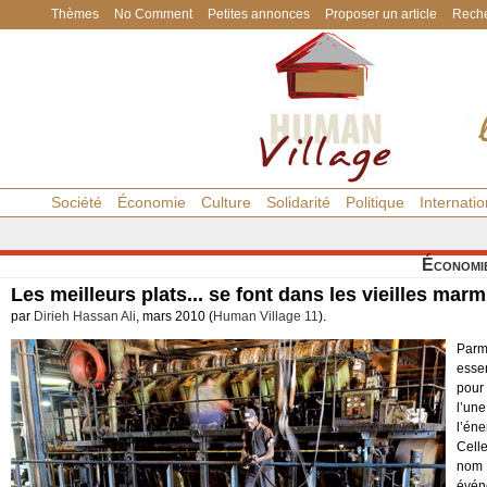
Thèmes
No Comment
Petites annonces
Proposer un article
Reche
Société
Économie
Culture
Solidarité
Politique
Internatio
Économi
Les meilleurs plats... se font dans les vieilles marm
par
Dirieh Hassan Ali
, mars 2010 (
Human Village 11
).
Parm
essen
pour
l’un
l’éne
Cell
nom 
évén