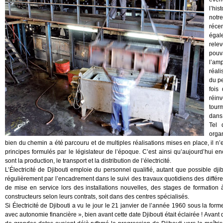
l’hi
notr
réce
égal
relev
pouv
l’am
réali
du pe
fois
réin
tourm
dans 
Tel 
orga
bien du chemin a été parcouru et de multiples réalisations mises en place, il n’
principes formulés par le législateur de l’époque. C’est ainsi qu’aujourd’hui e
sont la production, le transport et la distribution de l’électricité.
L’Électricité de Djibouti emploie du personnel qualifié, autant que possible djib
régulièrement par l’encadrement dans le suivi des travaux quotidiens des différe
de mise en service lors des installations nouvelles, des stages de formation 
constructeurs selon leurs contrats, soit dans des centres spécialisés.
Si Électricité de Djibouti a vu le jour le 21 janvier de l’année 1960 sous la form
avec autonomie financière », bien avant cette date Djibouti était éclairée ! Avant