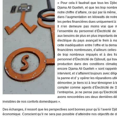
« Pour cela il faudrait que tous les Djibo
Djama Ali Guelleh, et que les trop nombr
notre chiffre d’affaire, ce qui par là mêm
dans l’augmentation en kilowatts de notr
les pertes financières dues uniquement à 
Il n’en demeure pas moins vrai que ma
l’ensemble du personnel d’Électricité de 
aux besoins de plus en plus importants de 
électrique du pays avançait le frein à ma
cette inadéquation entre l’offre et la dem
financières nombreuses, d’ailleurs celles
de trop nombreux impayés et à des frau
personnel d’Électricité de Djibouti, qui tr
production dans des conditions climatiq
encore Djama Ali Guelleh « sont rappelés 
intervient, et s’affairent toujours avec d
la panne et d’ y opérer les réparations ut
démontrer, je tiens ici à leur témoigner à 
compter comme agents d’Électricité de Dj
l’entreprise, je ne pense pas qu’Electrici
avons rencontrées ces deux dernières dé
invisibles de nos conforts domestiques ».
Des échanges, il ressort que les perspectives sont bonnes pour qu’à l’avenir Dj
économique. Conscient qu’il ne sera pas possible d’atteindre nos objectifs de dé