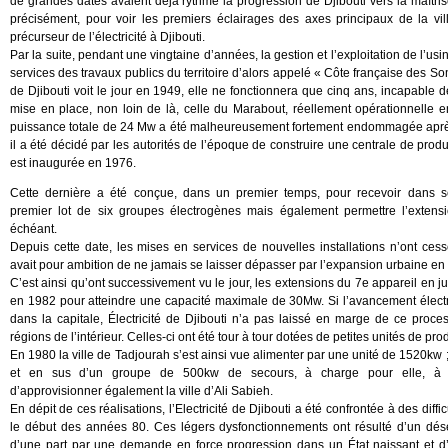
de grandes dates avaient déjà rythmé la progression de Djibouti vers la maîtrise 
précisément, pour voir les premiers éclairages des axes principaux de la vi
précurseur de l’électricité à Djibouti.
Par la suite, pendant une vingtaine d’années, la gestion et l’exploitation de l’us
services des travaux publics du territoire d’alors appelé « Côte française des 
de Djibouti voit le jour en 1949, elle ne fonctionnera que cinq ans, incapable
mise en place, non loin de là, celle du Marabout, réellement opérationnelle
puissance totale de 24 Mw a été malheureusement fortement endommagée après l
il a été décidé par les autorités de l’époque de construire une centrale de produ
est inaugurée en 1976.
Cette dernière a été conçue, dans un premier temps, pour recevoir dans se
premier lot de six groupes électrogènes mais également permettre l’extensi
échéant.
Depuis cette date, les mises en services de nouvelles installations n’ont ces
avait pour ambition de ne jamais se laisser dépasser par l’expansion urbaine en
C’est ainsi qu’ont successivement vu le jour, les extensions du 7e appareil en j
en 1982 pour atteindre une capacité maximale de 30Mw. Si l’avancement électr
dans la capitale, Électricité de Djibouti n’a pas laissé en marge de ce proces
régions de l’intérieur. Celles-ci ont été tour à tour dotées de petites unités de pro
En 1980 la ville de Tadjourah s’est ainsi vue alimenter par une unité de 1520kw 
et en sus d’un groupe de 500kw de secours, à charge pour elle, à tr
d’approvisionner également la ville d’Ali Sabieh.
En dépit de ces réalisations, l’Electricité de Djibouti a été confrontée à des diff
le début des années 80. Ces légers dysfonctionnements ont résulté d’un dés
d’une part par une demande en force progression dans un État naissant et d’