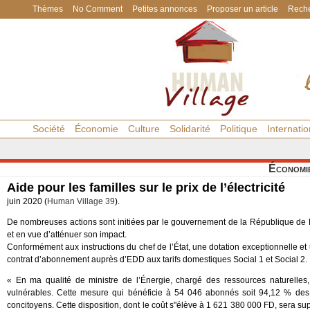
Thèmes
No Comment
Petites annonces
Proposer un article
Reche
Société
Économie
Culture
Solidarité
Politique
Internatio
Économi
Aide pour les familles sur le prix de l’électricité
juin 2020 (
Human Village 39
).
De nombreuses actions sont initiées par le gouvernement de la République de D
et en vue d’atténuer son impact.
Conformément aux instructions du chef de l’État, une dotation exceptionnelle e
contrat d’abonnement auprès d’EDD aux tarifs domestiques Social 1 et Social 2
« En ma qualité de ministre de l’Énergie, chargé des ressources naturelles,
vulnérables. Cette mesure qui bénéficie à 54 046 abonnés soit 94,12 % d
concitoyens. Cette disposition, dont le coût s"élève à 1 621 380 000 FD, sera sup