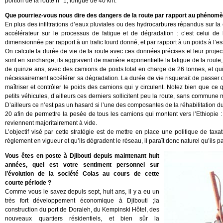
portion de la route n° 1, longue de 40 km.
Que pourriez-vous nous dire des dangers de la route par rapport au phénom
En plus des infiltrations d’eaux pluviales ou des hydrocarbures répandus sur la 
accélérateur sur le processus de fatigue et de dégradation : c’est celui de
dimensionnée par rapport à un trafic lourd donné, et par rapport à un poids à l’e
On calcule la durée de vie de la route avec ces données précises et leur proj
sont en surcharge, ils aggravent de manière exponentielle la fatigue de la rout
de quinze ans, avec des camions de poids total en charge de 26 tonnes, et qui,
nécessairement accélérer sa dégradation. La durée de vie risquerait de passer d
maîtriser et contrôler le poids des camions qui y circulent. Notez bien que ce q
petits véhicules, d’ailleurs ces derniers sollicitent peu la route, sans commun
D’ailleurs ce n’est pas un hasard si l’une des composantes de la réhabilitation du
20 afin de permettre la pesée de tous les camions qui montent vers l’Ethiopie :
reviennent majoritairement à vide.
L’objectif visé par cette stratégie est de mettre en place une politique de tax
règlement en vigueur et qu’ils dégradent le réseau, il paraît donc naturel qu’ils par
Vous êtes en poste à Djibouti depuis maintenant huit
années, quel est votre sentiment personnel sur
l’évolution de la société Colas au cours de cette
courte période ?
Comme vous le savez depuis sept, huit ans, il y a eu un
très fort développement économique à Djibouti ;la
construction du port de Doraleh, du Kempinski Hôtel, des
nouveaux quartiers résidentiels, et bien sûr la