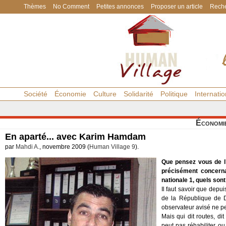
Thèmes
No Comment
Petites annonces
Proposer un article
Reche
Société
Économie
Culture
Solidarité
Politique
Internatio
Économi
En aparté... avec Karim Hamdam
par
Mahdi A.
, novembre 2009 (
Human Village 9
).
Que pensez vous de l’é
précisément concernan
nationale 1, quels sont
Il faut savoir que dep
de la République de D
observateur avisé ne peu
Mais qui dit routes, dit
peut pas réhabiliter ou