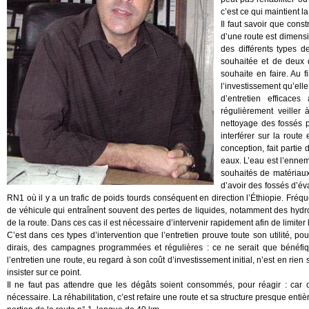
c’est ce qui maintient l
Il faut savoir que cons
d’une route est dimensi
des différents types d
souhaitée et de deux do
souhaite en faire. Au fi
l’investissement qu’ell
d’entretien efficaces
régulièrement veiller 
nettoyage des fossés p
interférer sur la rout
conception, fait partie
eaux. L’eau est l’ennem
souhaités de matériaux, 
d’avoir des fossés d’éva
RN1 où il y a un trafic de poids tourds conséquent en direction l’Éthiopie. Fr
de véhicule qui entraînent souvent des pertes de liquides, notamment des hydr
de la route. Dans ces cas il est nécessaire d’intervenir rapidement afin de limite
C’est dans ces types d’intervention que l’entretien prouve toute son utilité, po
dirais, des campagnes programmées et régulières : ce ne serait que bénéfiqu
l’entretien une route, eu regard à son coût d’investissement initial, n’est en rien 
insister sur ce point.
Il ne faut pas attendre que les dégâts soient consommés, pour réagir : car ce
nécessaire. La réhabilitation, c’est refaire une route et sa structure presque en