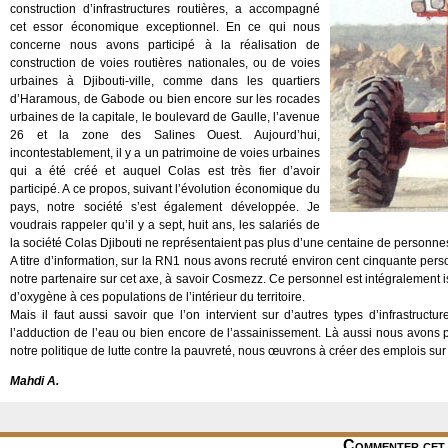
construction d’infrastructures routières, a accompagné
cet essor économique exceptionnel. En ce qui nous
concerne nous avons participé à la réalisation de
construction de voies routières nationales, ou de voies
urbaines à Djibouti-ville, comme dans les quartiers
d’Haramous, de Gabode ou bien encore sur les rocades
urbaines de la capitale, le boulevard de Gaulle, l’avenue
26 et la zone des Salines Ouest. Aujourd’hui,
incontestablement, il y a un patrimoine de voies urbaines
qui a été créé et auquel Colas est très fier d’avoir
participé. A ce propos, suivant l’évolution économique du
pays, notre société s’est également développée. Je
voudrais rappeler qu’il y a sept, huit ans, les salariés de
la société Colas Djibouti ne représentaient pas plus d’une centaine de personnes,
A titre d’information, sur la RN1 nous avons recruté environ cent cinquante perso
notre partenaire sur cet axe, à savoir Cosmezz. Ce personnel est intégralement 
d’oxygène à ces populations de l’intérieur du territoire.
Mais il faut aussi savoir que l’on intervient sur d’autres types d’infrastruct
l’adduction de l’eau ou bien encore de l’assainissement. Là aussi nous avons pr
notre politique de lutte contre la pauvreté, nous œuvrons à créer des emplois s
Mahdi A.
Commenter cet 