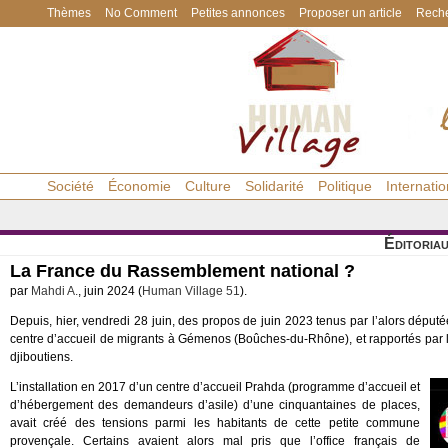
Thèmes
No Comment
Petites annonces
Proposer un article
Reche
Société
Économie
Culture
Solidarité
Politique
Internatio
Éditoria
La France du Rassemblement national ?
par
Mahdi A.
, juin 2024 (
Human Village 51
).
Depuis, hier, vendredi 28 juin, des propos de juin 2023 tenus par l’alors dép
centre d’accueil de migrants à Gémenos (Boûches-du-Rhône), et rapportés par 
djiboutiens.
L’installation en 2017 d’un centre d’accueil Prahda (programme d’accueil et
d’hébergement des demandeurs d’asile) d’une cinquantaines de places,
avait créé des tensions parmi les habitants de cette petite commune
provençale. Certains avaient alors mal pris que l’office français de