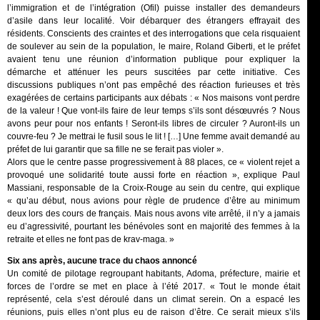
l’immigration et de l’intégration (Ofil) puisse installer des demandeurs
d’asile dans leur localité. Voir débarquer des étrangers effrayait des
résidents. Conscients des craintes et des interrogations que cela risquaient
de soulever au sein de la population, le maire, Roland Giberti, et le préfet
avaient tenu une réunion d’information publique pour expliquer la
démarche et atténuer les peurs suscitées par cette initiative. Ces
discussions publiques n’ont pas empêché des réaction furieuses et très
exagérées de certains participants aux débats : « Nos maisons vont perdre
de la valeur ! Que vont-ils faire de leur temps s’ils sont désœuvrés ? Nous
avons peur pour nos enfants ! Seront-ils libres de circuler ? Auront-ils un
couvre-feu ? Je mettrai le fusil sous le lit ! […] Une femme avait demandé au
préfet de lui garantir que sa fille ne se ferait pas violer ».
Alors que le centre passe progressivement à 88 places, ce « violent rejet a
provoqué une solidarité toute aussi forte en réaction », explique Paul
Massiani, responsable de la Croix-Rouge au sein du centre, qui explique
« qu’au début, nous avions pour règle de prudence d’être au minimum
deux lors des cours de français. Mais nous avons vite arrêté, il n’y a jamais
eu d’agressivité, pourtant les bénévoles sont en majorité des femmes à la
retraite et elles ne font pas de krav-maga. »
Six ans après, aucune trace du chaos annoncé
Un comité de pilotage regroupant habitants, Adoma, préfecture, mairie et
forces de l’ordre se met en place à l’été 2017. « Tout le monde était
représenté, cela s’est déroulé dans un climat serein. On a espacé les
réunions, puis elles n’ont plus eu de raison d’être. Ce serait mieux s’ils