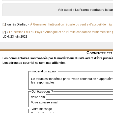
Voir aussi «
La France restituera la b
[
1
]
Iounès Disdier, «
À Gémenos, l’intégration réussie du centre d’accueil de mig
[
2
]
«
La section LdH du Pays d’Aubagne et de l’Étoile condamne fermement les pr
LDH, 23 juin 2023.
Commenter cet 
Les commentaires sont validés par le modérateur du site avant d'être publiés
Les adresses courriel ne sont pas affichées.
modération a priori
Ce forum est modéré a priori : votre contribution n’apparaîtr
les responsables.
Qui êtes-vous ?
Votre nom
Votre adresse email
Votre message