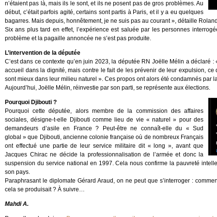
n’étaient pas là, mais ils le sont, et ils ne posent pas de gros problèmes. Au
début, c’était parfois agité, certains sont partis à Paris, et il y a eu quelques
bagarres. Mais depuis, honnêtement, je ne suis pas au courant », détaille Rolan
Six ans plus tard en effet, l’expérience est saluée par les personnes interrogé
problème et la pagaille annoncée ne s’est pas produite.
L’intervention de la députée
C’est dans ce contexte qu’en juin 2023, la députée RN Joëlle Mélin a déclaré : 
accueil dans la dignité, mais contre le fait de les prévenir de leur expulsion, ce qui
sont mieux dans leur milieu naturel ». Ces propos ont alors été condamnés par l
Aujourd’hui, Joëlle Mélin, réinvestie par son parti, se représente aux élections.
Pourquoi Djibouti ?
Pourquoi cette députée, alors membre de la commission des affaires
sociales, désigne-t-elle Djibouti comme lieu de vie « naturel » pour des
demandeurs d’asile en France ? Peut-être ne connaît-elle du « Sud
global » que Djibouti, ancienne colonie française où de nombreux Français
ont effectué une partie de leur service militaire dit « long », avant que
Jacques Chirac ne décide la professionnalisation de l’armée et donc la
suspension du service national en 1997. Cela nous confirme la pauvreté intell
son pays.
Paraphrasant le diplomate Gérard Araud, on ne peut que s’interroger : comment 
cela se produisait ? À suivre…
Mahdi A.