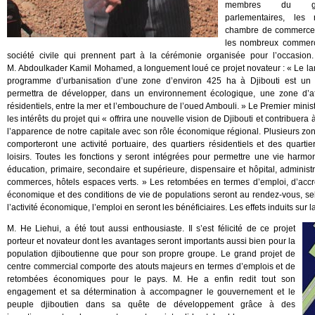
membres du gou
parlementaires, les
chambre de commerce 
les nombreux commerç
société civile qui prennent part à la cérémonie organisée pour l’occasion.
M. Abdoulkader Kamil Mohamed, a longuement loué ce projet novateur : « Le la
programme d’urbanisation d’une zone d’environ 425 ha à Djibouti est un
permettra de développer, dans un environnement écologique, une zone d’aff
résidentiels, entre la mer et l’embouchure de l’oued Ambouli. » Le Premier minist
les intérêts du projet qui « offrira une nouvelle vision de Djibouti et contribuer
l’apparence de notre capitale avec son rôle économique régional. Plusieurs zon
comporteront une activité portuaire, des quartiers résidentiels et des quart
loisirs. Toutes les fonctions y seront intégrées pour permettre une vie harmo
éducation, primaire, secondaire et supérieure, dispensaire et hôpital, administr
commerces, hôtels espaces verts. » Les retombées en termes d’emploi, d’accro
économique et des conditions de vie de populations seront au rendez-vous, se
l’activité économique, l’emploi en seront les bénéficiaires. Les effets induits su
M. He Liehui, a été tout aussi enthousiaste. Il s’est félicité de ce projet
porteur et novateur dont les avantages seront importants aussi bien pour la
population djiboutienne que pour son propre groupe. Le grand projet de
centre commercial comporte des atouts majeurs en termes d’emplois et de
retombées économiques pour le pays. M. He a enfin redit tout son
engagement et sa détermination à accompagner le gouvernement et le
peuple djiboutien dans sa quête de développement grâce à des