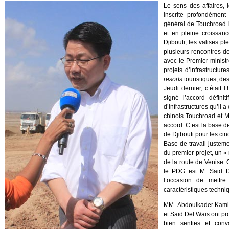
Le sens des affaires, l
inscrite profondément
général de Touchroad I
et en pleine croissance
Djibouti, les valises p
plusieurs rencontres d
avec le Premier minist
projets d’infrastructu
resorts
touristiques, des 
Jeudi dernier, c’était
signé l’accord défini
d’infrastructures qu’il
chinois Touchroad et 
accord. C’est la base de
de Djibouti pour les ci
Base de travail justem
du premier projet, un «
de la route de Venise. 
le PDG est M. Said D
l’occasion de mettre
caractéristiques techni
MM. Abdoulkader Kami
et Said Del Wais ont pr
bien senties et conv