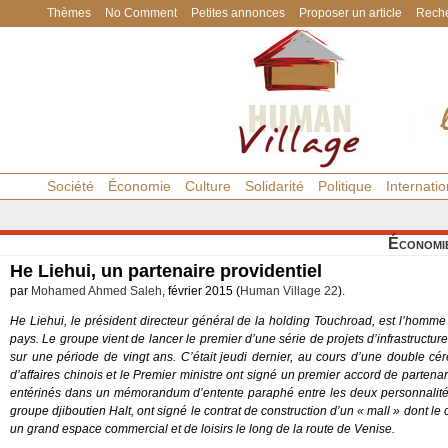
Thèmes
No Comment
Petites annonces
Proposer un article
Reche
Société
Économie
Culture
Solidarité
Politique
Internatio
Économi
He Liehui, un partenaire providentiel
par
Mohamed Ahmed Saleh
, février 2015 (
Human Village 22
).
He Liehui, le président directeur général de la holding Touchroad, est l’homme 
pays. Le groupe vient de lancer le premier d’une série de projets d’infrastructu
sur une période de vingt ans. C’était jeudi dernier, au cours d’une double 
d’affaires chinois et le Premier ministre ont signé un premier accord de partenari
entérinés dans un mémorandum d’entente paraphé entre les deux personnalit
groupe djiboutien Halt, ont signé le contrat de construction d’un « mall » dont le 
un grand espace commercial et de loisirs le long de la route de Venise.