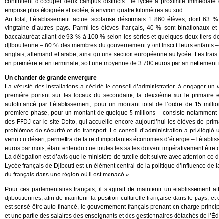
continuent d’occuper deux campus distincts : le lycée à proximité immédiate d
emprise plus éloignée et isolée, à environ quatre kilomètres au sud.
Au total, l’établissement actuel scolarise désormais 1 860 élèves, dont 63 
vingtaine d’autres pays. Parmi les élèves français, 40 % sont binationaux et
baccalauréat allant de 93 % à 100 % selon les séries et quelques deux tiers de 
djiboutienne – 80 % des membres du gouvernement y ont inscrit leurs enfants –
anglais, allemand et arabe, ainsi qu’une section européenne au lycée. Les frais 
en première et en terminale, soit une moyenne de 3 700 euros par an nettement
Un chantier de grande envergure
La vétusté des installations a décidé le conseil d’administration à engager un 
première portant sur les locaux du secondaire, la deuxième sur le primaire e
autofinancé par l’établissement, pour un montant total de l’ordre de 15 mill
première phase, pour un montant de quelque 5 millions – consiste notamment à
des FFDJ car le site Dolto, qui accueille encore aujourd’hui les élèves de prim
problèmes de sécurité et de transport. Le conseil d’administration a privilégié un
venu du désert, permettra de faire d’importantes économies d’énergie – l’établiss
euros par mois, étant entendu que toutes les salles doivent impérativement être c
La délégation est d’avis que le ministère de tutelle doit suivre avec attention ce 
Lycée français de Djibouti est un élément central de la politique d’influence de l
du français dans une région où il est menacé ».
Pour ces parlementaires français, il s’agirait de maintenir un établissement att
djiboutiennes, afin de maintenir la position culturelle française dans le pays, et c
est sensé être auto-financé, le gouvernement français prenant en charge principa
et une partie des salaires des enseignants et des gestionnaires détachés de l’Éd