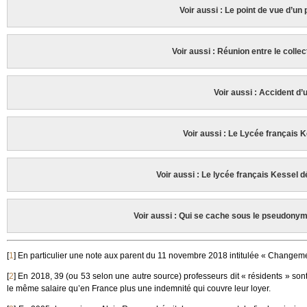
Voir aussi : Le point de vue d’u
Voir aussi : Réunion entre le collec
Voir aussi : Accident d’
Voir aussi : Le Lycée français K
Voir aussi : Le lycée français Kessel d
Voir aussi : Qui se cache sous le pseudony
[
1
]
En particulier une note aux parent du 11 novembre 2018 intitulée « Changemen
[
2
]
En 2018, 39 (ou 53 selon une autre source) professeurs dit « résidents » sont t
le même salaire qu’en France plus une indemnité qui couvre leur loyer.