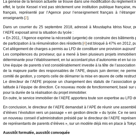
La genèse de la tension actuelle se trouve dans une modification du règlement in
effet, le lycée Kessel n’est pas strictement une institution publique français
français, représenté par l’Agence pour l’enseignement français à l’étrang
enseignants
[
2
]
.
Dans un courrier du 25 septembre 2018, adressé à Moustapha Idriss Nour, pré
l’AEFE exposait ainsi la situation du lycée :
« En 2011, l’Agence exprime la nécessité (urgente) de construire des bâtiments 
de participation à la rémunération des résidents
[
4
]
est bloqué à 47% en 2012, pu
Cet allègement de charges a permis au LFD de constituer une provision aujourd’h
Les compétences du proviseur, qui a mené à bien plusieurs projets immobiliers
déterminante pour l’établissement, en lui accordant plus d’autonomie et en lui c
Une équipe de parents s’est considérablement investie à la tête de l’association
de la majeure partie des responsables de l’APE, depuis juin dernier, ne perm
comité de gestion, y compris celle de démarrer la mise en œuvre de cette restruc
Le directeur de l’AEFE propose un changement des statuts de l’association ges
latitude à l’équipe de direction. Ce nouveau mode de fonctionnement, basé sur 
pour la durée de la réalisation du projet immobilier.
En outre, le service immobilier de l’AEFE apportera toute son expertise au LFD dur
En conclusion, le directeur de l’AEFE demandait à l’APE de réunir une assemblé
d’élèves l’évolution vers un passage « en gestion directe » du lycée. Ce ne serai
un nouveau conseil d’administration présidé par le directeur de l’AEFE représen
de représentants de parents d’élèves », sur un modèle déjà mis en place à Tokyo
Aussitôt formulée, aussitôt convoquée