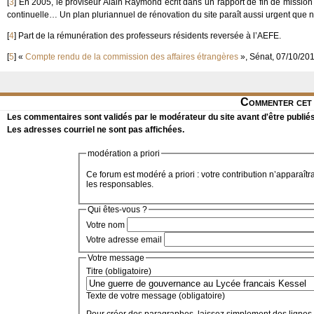
[
3
]
En 2005, le proviseur Alain Raymond écrit dans un rapport de fin de mission
continuelle… Un plan pluriannuel de rénovation du site paraît aussi urgent que 
[
4
]
Part de la rémunération des professeurs résidents reversée à l’AEFE.
[
5
]
«
Compte rendu de la commission des affaires étrangères
», Sénat, 07/10/201
Commenter cet 
Les commentaires sont validés par le modérateur du site avant d'être publiés
Les adresses courriel ne sont pas affichées.
modération a priori
Ce forum est modéré a priori : votre contribution n’apparaîtr
les responsables.
Qui êtes-vous ?
Votre nom
Votre adresse email
Votre message
Titre (obligatoire)
Texte de votre message (obligatoire)
Pour créer des paragraphes, laissez simplement des lignes 