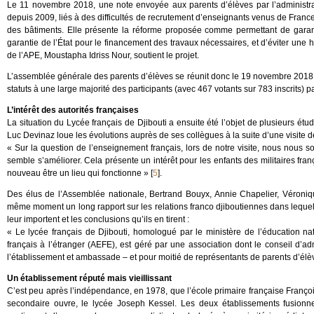
Le 11 novembre 2018, une note envoyée aux parents d’élèves par l’administ
depuis 2009, liés à des difficultés de recrutement d’enseignants venus de France
des bâtiments. Elle présente la réforme proposée comme permettant de garanti
garantie de l’État pour le financement des travaux nécessaires, et d’éviter une 
de l’APE, Moustapha Idriss Nour, soutient le projet.
L’assemblée générale des parents d’élèves se réunit donc le 19 novembre 2018, so
statuts à une large majorité des participants (avec 467 votants sur 783 inscrits) p
L’intérêt des autorités françaises
La situation du Lycée français de Djibouti a ensuite été l’objet de plusieurs étu
Luc Devinaz loue les évolutions auprès de ses collègues à la suite d’une visite de
« Sur la question de l’enseignement français, lors de notre visite, nous nous som
semble s’améliorer. Cela présente un intérêt pour les enfants des militaires fran
nouveau être un lieu qui fonctionne »
[
5
]
.
Des élus de l’Assemblée nationale, Bertrand Bouyx, Annie Chapelier, Véroni
même moment un long rapport sur les relations franco djiboutiennes dans lequel i
leur importent et les conclusions qu’ils en tirent :
« Le lycée français de Djibouti, homologué par le ministère de l’éducation n
français à l’étranger (AEFE), est géré par une association dont le conseil d’ad
l’établissement et ambassade – et pour moitié de représentants de parents d’élève
Un établissement réputé mais vieillissant
C’est peu après l’indépendance, en 1978, que l’école primaire française Françoi
secondaire ouvre, le lycée Joseph Kessel. Les deux établissements fusionne