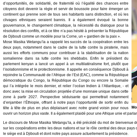
d’opportunités, de solidarité, de fraternité où l’égalité des chances entre
citoyens doit devenir la règle et servir de boussole pour faire émerger un
continent qui prenne soin de tous ses habitants sans distinction, et où les
clivages ethniques seraient bannis. Il a également évoqué la bonne
gouvernance, le changement climatique, la nécessité du dialogue pour la
résolution des conflits, et à ce titre n’a pas hésité à présenter la République
de Djibouti comme un modèle pour la Corne, un « gardien de la paix ».
Mose Masika Wetangu’la a rappelé les succès de la coopération entre les
deux pays, notamment dans le cadre de la lutte contre la piraterie, mais
aussi les efforts communs pour contribuer à la stabilisation de la nation
somalienne dans sa lutte contre les shebbabs. Enfin le président du
parlement kenyan a lancé un appel à un multilatéralisme fort, plutôt que
l’isolationnisme et le protectionnisme. Il appelle en conséquence Djibouti à
rejoindre la Communauté de l’Afrique de l’Est (EAC), comme la République
démocratique du Congo, la République du Congo ou encore la Somalie
qui l’a intégrée le mois dernier, et relier l’océan Indien à l’Atlantique, - et
donc avec la mise en circulation projetée d’une monnaie unique dans cette
zone à partir 2027. Perspective séduisante qui permettrait notamment
d’enjamber l’Éthiopie, offrant à notre pays l’opportunité de sortir enfin du
Mo
tête à tête de plus en plus déplaisant avec notre grand voisin pour nous
ouvrir un horizon plus vaste. Il a également plaidé pour une Afrique unie et parla
Le discours de Mose Masika Wetangu’la, a été précédé du mot de bienvenue du 
sur les coopérations entre les deux nations et sur le rôle central des deux pays 
le siège est à Djibouti et dont notre pays assure actuellement la présidence.