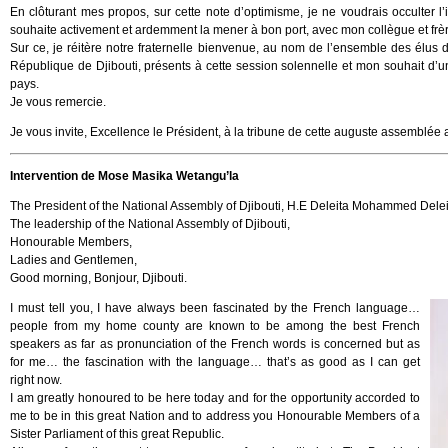
En clôturant mes propos, sur cette note d’optimisme, je ne voudrais occulter l
souhaite activement et ardemment la mener à bon port, avec mon collègue et frèr
Sur ce, je réitère notre fraternelle bienvenue, au nom de l’ensemble des él
République de Djibouti, présents à cette session solennelle et mon souhait d’u
pays.
Je vous remercie.
Je vous invite, Excellence le Président, à la tribune de cette auguste assemblée 
Intervention de Mose Masika Wetangu’la
The President of the National Assembly of Djibouti, H.E Deleita Mohammed Delei
The leadership of the National Assembly of Djibouti,
Honourable Members,
Ladies and Gentlemen,
Good morning, Bonjour, Djibouti.
I must tell you, I have always been fascinated by the French language…
people from my home county are known to be among the best French
speakers as far as pronunciation of the French words is concerned but as
for me… the fascination with the language… that’s as good as I can get
right now.
I am greatly honoured to be here today and for the opportunity accorded to
me to be in this great Nation and to address you Honourable Members of a
Sister Parliament of this great Republic.