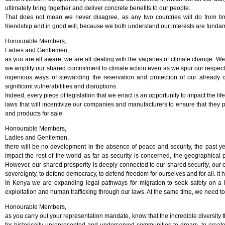
ultimately bring together and deliver concrete benefits to our people.
That does not mean we never disagree, as any two countries will do from ti
friendship and in good will, because we both understand our interests are fundam
Honourable Members,
Ladies and Gentlemen,
as you are all aware, we are all dealing with the vagaries of climate change. We 
we amplify our shared commitment to climate action even as we spur our respec
ingenious ways of stewarding the reservation and protection of our already
significant vulnerabilities and disruptions.
Indeed, every piece of legislation that we enact is an opportunity to impact the li
laws that will incentivize our companies and manufacturers to ensure that the
and products for sale.
Honourable Members,
Ladies and Gentlemen,
there will be no development in the absence of peace and security, the past ye
impact the rest of the world as far as security is concerned, the geographical p
However, our shared prosperity is deeply connected to our shared security, our
sovereignty, to defend democracy, to defend freedom for ourselves and for all. It h
In Kenya we are expanding legal pathways for migration to seek safety on a h
exploitation and human trafficking through our laws. At the same time, we need t
Honourable Members,
as you carry out your representation mandate, know that the incredible diversity 