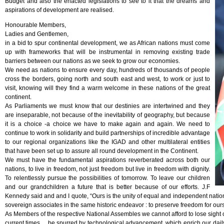
Budget and also the enacted legislations to see to it that the dreams and
aspirations of development are realised.
Honourable Members,
Ladies and Gentlemen,
in a bid to spur continental development, we as African nations must come
up with frameworks that will be instrumental in removing existing trade
barriers between our nations as we seek to grow our economies.
We need as nations to ensure every day, hundreds of thousands of people
cross the borders, going north and south east and west, to work or just to
visit, knowing will they find a warm welcome in these nations of the great
continent.
As Parliaments we must know that our destinies are intertwined and they
are inseparable, not because of the inevitability of geography, but because
it is a choice -a choice we have to make again and again. We need to
continue to work in solidarity and build partnerships of incredible advantage
to our regional organizations like the IGAD and other multilateral entities
that have been set up to assure all round development in the Continent.
We must have the fundamental aspirations reverberated across both our
nations, to live in freedom, not just freedom but live in freedom with dignity.
To relentlessly pursue the possibilities of tomorrow. To leave our children
and our grandchildren a future that is better because of our efforts. J.F
Kennedy said and and I quote, “Ours is the unity of equal and independent nations
sovereign associates in the same historic endeavor : to preserve freedom for ourse
As Members of the respective National Assembles we cannot afford to lose sight of 
current times… be spurred by technological advancement, which enrich our daily l