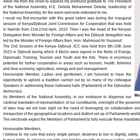
Allow me from the onset to express my profound gratitude to The President
of the National Assembly, H.E. Deleita Mohammed Deleita, leadership of
the National Assembly, for the warm welcome extended to me.
I recall my first encounter with this great nation was during the inaugural
session of Kenya/Djibouti Joint Commission for Cooperation that was held
in Nairobi from 21st-22nd April, 2010. Then I was the head of the Kenyan
Delegation then Minister for Foreign Affairs and the Djibouti delegation was
led by the Minister of Foreign Affairs then, Hon. Mahmoud Ali Youssouf.
The 2nd Session of the Kenya–Djibouti JCC was held from 8th-10th June
2023 in Djibouti during which 4 MoUs were signed in the fields of Energy,
Diplomatic Training, Tourism and Youth and the Arts. There is enormous
potential for further cooperation in areas such as tourism, health, fisheries
and blue economy, agriculture, energy and port management.
Honourable Member, Ladies and gentlemen, I am honored to have the
opportunity to uphold a tradition carried out by so many of my colleague
Speakers in addressing these hallowed halls (Parliament) of the Djiboutian
democracy.
Mo
As Members of the National Assembly, in our endeavor to dispense our
cardinal mandates of representation of our constituents, oversight of the governme
of laws may we not lose sight on the need of leveraging on collaboration and
irrespective of the geographical locations and distinct set up of Parliaments world
The electorate expect the Members of Parliament to fully execute these mandates
Honourable Members,
I believe to my core that every single person deserves to live in dignity, safet