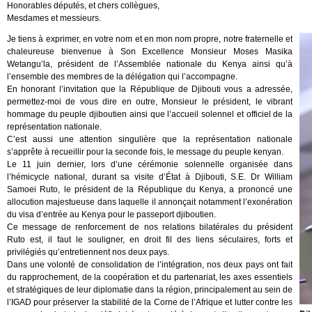
Honorables députés, et chers collègues,
Mesdames et messieurs.
Je tiens à exprimer, en votre nom et en mon nom propre, notre fraternelle et
chaleureuse bienvenue à Son Excellence Monsieur Moses Masika
Wetangu’la, président de l’Assemblée nationale du Kenya ainsi qu’à
l’ensemble des membres de la délégation qui l’accompagne.
En honorant l’invitation que la République de Djibouti vous a adressée,
permettez-moi de vous dire en outre, Monsieur le président, le vibrant
hommage du peuple djiboutien ainsi que l’accueil solennel et officiel de la
représentation nationale.
C’est aussi une attention singulière que la représentation nationale
s’apprête à recueillir pour la seconde fois, le message du peuple kenyan.
Le 11 juin dernier, lors d’une cérémonie solennelle organisée dans
l’hémicycle national, durant sa visite d’État à Djibouti, S.E. Dr William
Samoei Ruto, le président de la République du Kenya, a prononcé une
allocution majestueuse dans laquelle il annonçait notamment l’exonération
du visa d’entrée au Kenya pour le passeport djiboutien.
Ce message de renforcement de nos relations bilatérales du président
Ruto est, il faut le souligner, en droit fil des liens séculaires, forts et
privilégiés qu’entretiennent nos deux pays.
Dans une volonté de consolidation de l’intégration, nos deux pays ont fait
du rapprochement, de la coopération et du partenariat, les axes essentiels
et stratégiques de leur diplomatie dans la région, principalement au sein de
l’IGAD pour préserver la stabilité de la Corne de l’Afrique et lutter contre les