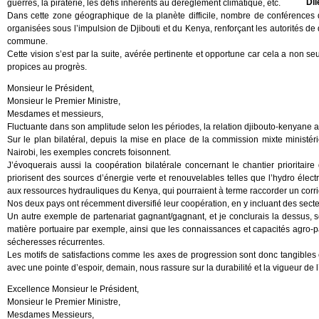
Dil
guerres, la piraterie, les défis inhérents au dérèglement climatique, etc.
Dans cette zone géographique de la planète difficile, nombre de conférences d
organisées sous l’impulsion de Djibouti et du Kenya, renforçant les autorités de
commune.
Cette vision s’est par la suite, avérée pertinente et opportune car cela a non seu
propices au progrès.
Monsieur le Président,
Monsieur le Premier Ministre,
Mesdames et messieurs,
Fluctuante dans son amplitude selon les périodes, la relation djibouto-kenyane a 
Sur le plan bilatéral, depuis la mise en place de la commission mixte ministér
Nairobi, les exemples concrets foisonnent.
J’évoquerais aussi la coopération bilatérale concernant le chantier prioritaire
priorisent des sources d’énergie verte et renouvelables telles que l’hydro électr
aux ressources hydrauliques du Kenya, qui pourraient à terme raccorder un corri
Nos deux pays ont récemment diversifié leur coopération, en y incluant des secte
Un autre exemple de partenariat gagnant/gagnant, et je conclurais la dessus, se
matière portuaire par exemple, ainsi que les connaissances et capacités agro-pas
sécheresses récurrentes.
Les motifs de satisfactions comme les axes de progression sont donc tangibles et 
avec une pointe d’espoir, demain, nous rassure sur la durabilité et la vigueur de l
Excellence Monsieur le Président,
Monsieur le Premier Ministre,
Mesdames Messieurs,