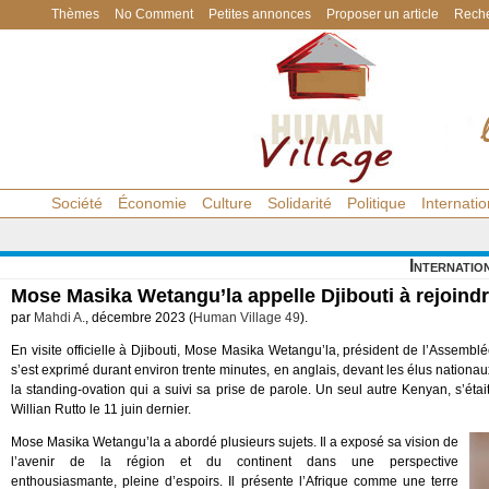
Thèmes
No Comment
Petites annonces
Proposer un article
Reche
Société
Économie
Culture
Solidarité
Politique
Internatio
Internatio
Mose Masika Wetangu’la appelle Djibouti à rejoind
par
Mahdi A.
, décembre 2023 (
Human Village 49
).
En visite officielle à Djibouti, Mose Masika Wetangu’la, président de l’Assemblé
s’est exprimé durant environ trente minutes, en anglais, devant les élus nationa
la standing-ovation qui a suivi sa prise de parole. Un seul autre Kenyan, s’étai
Willian Rutto le 11 juin dernier.
Mose Masika Wetangu’la a abordé plusieurs sujets. Il a exposé sa vision de
l’avenir de la région et du continent dans une perspective
enthousiasmante, pleine d’espoirs. Il présente l’Afrique comme une terre