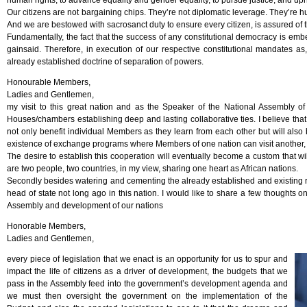
human rights, to advance equality and gender equality, to pursue justice, and upho
Our citizens are not bargaining chips. They’re not diplomatic leverage. They’re h
And we are bestowed with sacrosanct duty to ensure every citizen, is assured of t
Fundamentally, the fact that the success of any constitutional democracy is em
gainsaid. Therefore, in execution of our respective constitutional mandates 
already established doctrine of separation of powers.
Honourable Members,
Ladies and Gentlemen,
my visit to this great nation and as the Speaker of the National Assembly of
Houses/chambers establishing deep and lasting collaborative ties. I believe tha
not only benefit individual Members as they learn from each other but will also
existence of exchange programs where Members of one nation can visit another, 
The desire to establish this cooperation will eventually become a custom that wi
are two people, two countries, in my view, sharing one heart as African nations.
Secondly besides watering and cementing the already established and existing rel
head of state not long ago in this nation. I would like to share a few thoughts 
Assembly and development of our nations
Honorable Members,
Ladies and Gentlemen,
every piece of legislation that we enact is an opportunity for us to spur and
impact the life of citizens as a driver of development, the budgets that we
pass in the Assembly feed into the government’s development agenda and
we must then oversight the government on the implementation of the