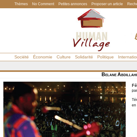
Thèmes
No Comment
Petites annonces
Proposer un article
Reche
Société
Économie
Culture
Solidarité
Politique
Internatio
Belane Abdillah
Fê
pa
Tém
en 