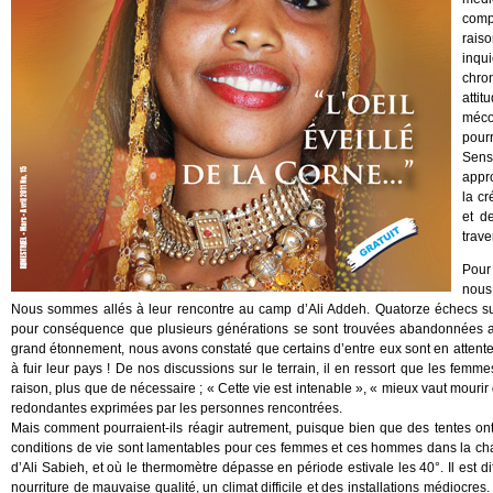
comp
raiso
inqu
chro
attit
méco
pourr
Sensi
appr
la c
et d
trav
Pour 
nous 
Nous sommes allés à leur rencontre au camp d’Ali Addeh. Quatorze échecs suc
pour conséquence que plusieurs générations se sont trouvées abandonnées avec
grand étonnement, nous avons constaté que certains d’entre eux sont en attente, 
à fuir leur pays ! De nos discussions sur le terrain, il en ressort que les fe
raison, plus que de nécessaire ; « Cette vie est intenable », « mieux vaut mourir
redondantes exprimées par les personnes rencontrées.
Mais comment pourraient-ils réagir autrement, puisque bien que des tentes ont
conditions de vie sont lamentables pour ces femmes et ces hommes dans la chaleu
d’Ali Sabieh, et où le thermomètre dépasse en période estivale les 40°. Il est di
nourriture de mauvaise qualité, un climat difficile et des installations médiocres