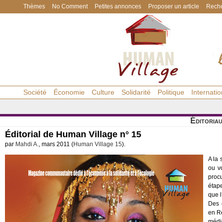
Thèmes
No Comment
Petites annonces
Proposer un article
Reche
Société
Économie
Culture
Solidarité
Politique
Internatio
Éditoria
Éditorial de Human Village n° 15
par
Mahdi A.
, mars 2011 (
Human Village 15
).
A la 
ou v
proc
étap
que l
Des 
en Ré
médi