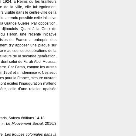
n 1924, à Reims où les tirailleurs
se de la ville, elle fut également
 visible dans le centre-ville de la
 a rendu possible cette initiative
la Grande Guerre. Par opposition,
djiboutois. Quant à la Croix de
 du Héron, une récente initiative
istes de France a entrepris des
lement d’y apposer une plaque sur
nce » au cours des opérations de la
irailleurs de la seconde génération,
, dont celui de Farah Abdi Moussa,
uerre. Car Farah, comme les autres
é en 1953 et « indemnisé ». Ces sept
tes pour la France, mesure ouvrant
ont écrites l’inauguration n’attend
re, celle d’une relation apaisée
Paris, Soteca éditions 14-18.
r »,
Le Mouvement Social
, 2016/3
e. Les troupes coloniales dans la