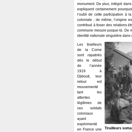
monument. De plus, intégré dans l
expliquent certainement pourquoi 
l’oubli de cette participation à
coloniale ; de même, l’origine ex
contribué à tisser des relations ét
commune mesure jusque-là. De mêm
identité nationale singulière dans 
Les tirailleurs
de la Corne
sont rapatriés
dès le début
de l’année
1919 à
Djibouti, leur
retour est
mouvementé
tant les
attentes
légitimes de
ces soldats
coloniaux
ayant
expérimenté
Tirailleurs soma
en France une