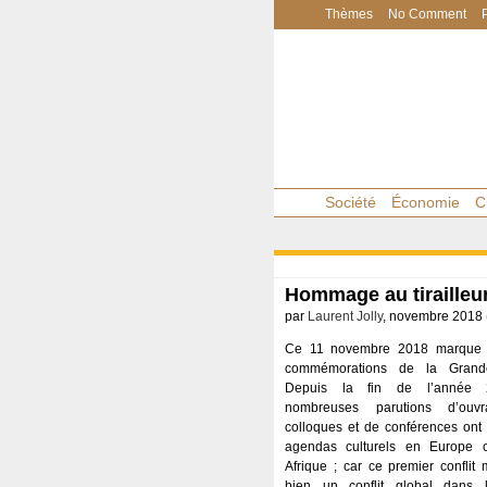
Thèmes
No Comment
Société
Économie
C
Hommage au tirailleu
par
Laurent Jolly
, novembre 2018 
Ce 11 novembre 2018 marque l
commémorations de la Grand
Depuis la fin de l’année 
nombreuses parutions d’ouv
colloques et de conférences ont 
agendas culturels en Europe
Afrique ; car ce premier conflit 
bien un conflit global dans 