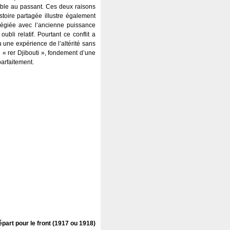
sible au passant. Ces deux raisons
stoire partagée illustre également
ilégiée avec l’ancienne puissance
bli relatif. Pourtant ce conflit a
cu une expérience de l’altérité sans
« rer Djibouti », fondement d’une
parfaitement.
part pour le front (1917 ou 1918)