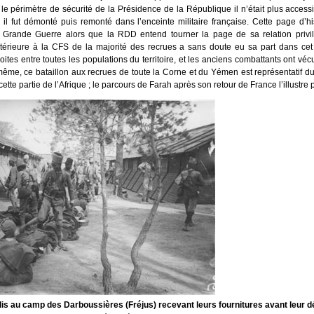
e périmètre de sécurité de la Présidence de la République il n’était plus acces
il fut démonté puis remonté dans l’enceinte militaire française. Cette page d’hi
 la Grande Guerre alors que la RDD entend tourner la page de sa relation priv
térieure à la CFS de la majorité des recrues a sans doute eu sa part dans cet ou
roites entre toutes les populations du territoire, et les anciens combattants ont vé
e, ce bataillon aux recrues de toute la Corne et du Yémen est représentatif du 
cette partie de l’Afrique ; le parcours de Farah après son retour de France l’illustre 
lis au camp des Darboussières (Fréjus) recevant leurs fournitures avant leur dé