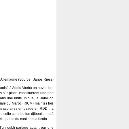
en Allemagne (Source : Janos Riesz)
rganisé à Addis Abeba en novembre
 sur place constituèrent une part
ns une unité unique, le Bataillon
niale du Maroc (RICM) maintes fois
s scolaires en usage en RDD ; la
de cette contribution djiboutienne à
te partie du continent africain.
d’un oubli partagé autant par une