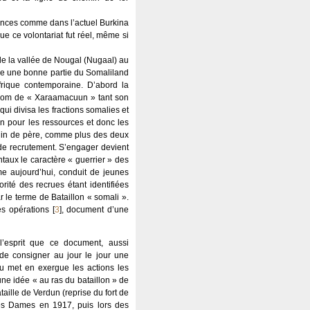
stances comme dans l’actuel Burkina
e ce volontariat fut réel, même si
e de la vallée de Nougal (Nugaal) au
mme une bonne partie du Somaliland
frique contemporaine. D’abord la
 nom de « Xaraamacuun » tant son
i divisa les fractions somalies et
n pour les ressources et donc les
phelin de père, comme plus des deux
de recrutement. S’engager devient
ntaux le caractère « guerrier » des
me aujourd’hui, conduit de jeunes
rité des recrues étant identifiées
r le terme de Bataillon « somali ».
es opérations
[
3
]
, document d’une
l’esprit que ce document, aussi
t de consigner au jour le jour une
ou met en exergue les actions les
une idée « au ras du bataillon » de
aille de Verdun (reprise du fort de
s Dames en 1917, puis lors des