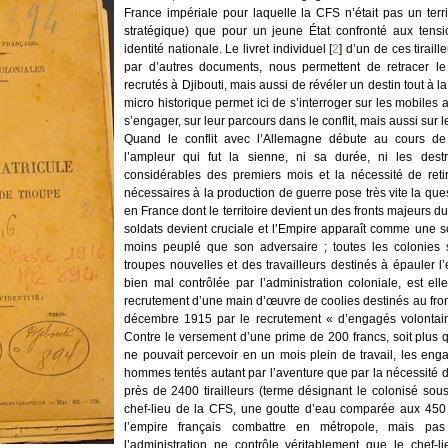
France impériale pour laquelle la CFS n’était pas un terr
stratégique) que pour un jeune État confronté aux tensi
identité nationale. Le livret individuel
[
2
]
d’un de ces tirail
par d’autres documents, nous permettent de retracer le 
recrutés à Djibouti, mais aussi de révéler un destin tout à la
micro historique permet ici de s’interroger sur les mobil
s’engager, sur leur parcours dans le conflit, mais aussi sur l
Quand le conflit avec l’Allemagne débute au cours de
l’ampleur qui fut la sienne, ni sa durée, ni les dest
considérables des premiers mois et la nécessité de retire
nécessaires à la production de guerre pose très vite la ques
en France dont le territoire devient un des fronts majeurs d
soldats devient cruciale et l’Empire apparaît comme une 
moins peuplé que son adversaire ; toutes les colonies s
troupes nouvelles et des travailleurs destinés à épauler l’
bien mal contrôlée par l’administration coloniale, est el
recrutement d’une main d’œuvre de coolies destinés au front
décembre 1915 par le recrutement « d’engagés volontair
Contre le versement d’une prime de 200 francs, soit plus qu
ne pouvait percevoir en un mois plein de travail, les en
hommes tentés autant par l’aventure que par la nécessité de 
près de 2400 tirailleurs (terme désignant le colonisé sous
chef-lieu de la CFS, une goutte d’eau comparée aux 450
l’empire français combattre en métropole, mais pas
l’administration ne contrôle véritablement que le chef-