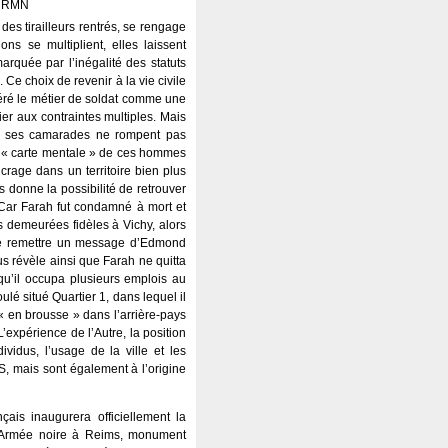
on RMN
des tirailleurs rentrés, se rengage
s se multiplient, elles laissent
arquée par l’inégalité des statuts
. Ce choix de revenir à la vie civile
éré le métier de soldat comme une
er aux contraintes multiples. Mais
 et ses camarades ne rompent pas
 la « carte mentale » de ces hommes
crage dans un territoire bien plus
 donne la possibilité de retrouver
 Car Farah fut condamné à mort et
 demeurées fidèles à Vichy, alors
té de remettre un message d’Edmond
ous révèle ainsi que Farah ne quitta
qu’il occupa plusieurs emplois au
ulé situé Quartier 1, dans lequel il
« en brousse » dans l’arrière-pays
’expérience de l’Autre, la position
vidus, l’usage de la ville et les
FS, mais sont également à l’origine
ais inaugurera officiellement la
’Armée noire à Reims, monument