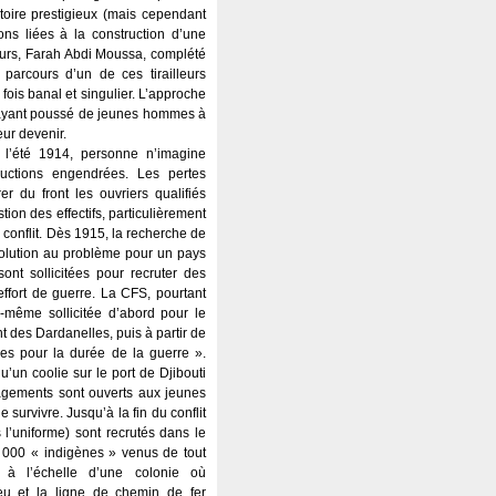
itoire prestigieux (mais cependant
ons liées à la construction d’une
leurs, Farah Abdi Moussa, complété
parcours d’un de ces tirailleurs
 fois banal et singulier. L’approche
es ayant poussé de jeunes hommes à
eur devenir.
 l’été 1914, personne n’imagine
ructions engendrées. Les pertes
r du front les ouvriers qualifiés
tion des effectifs, particulièrement
u conflit. Dès 1915, la recherche de
solution au problème pour un pays
ont sollicitées pour recruter des
effort de guerre. La CFS, pourtant
le-même sollicitée d’abord pour le
 des Dardanelles, puis à partir de
es pour la durée de la guerre ».
’un coolie sur le port de Djibouti
gagements sont ouverts aux jeunes
survivre. Jusqu’à la fin du conflit
 l’uniforme) sont recrutés dans le
 000 « indigènes » venus de tout
 à l’échelle d’une colonie où
lieu et la ligne de chemin de fer