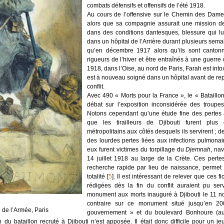
combats défensifs et offensifs de l’été 1918.
Au cours de l’offensive sur le Chemin des Dames
alors que sa compagnie assurait une mission de 
dans des conditions dantesques, blessure qui lu
dans un hôpital de l’Arrière durant plusieurs sema
qu’en décembre 1917 alors qu’ils sont canton
rigueurs de l’hiver et être entraînés à une guerre
1918, dans l’Oise, au nord de Paris, Farah est into
est à nouveau soigné dans un hôpital avant de repr
conflit.
Avec 490 « Morts pour la France », le « Bataillon
débat sur l’exposition inconsidérée des troupe
Notons cependant qu’une étude fine des pertes a
que les tirailleurs de Djibouti furent plu
métropolitains aux côtés desquels ils servirent ; 
des lourdes pertes liées aux infections pulmonai
eux furent victimes du torpillage du
Djemnah
, na
14 juillet 1918 au large de la Crète. Ces perte
recherche rapide par lieu de naissance, permet 
totalité
[
5
]
. Il est intéressant de relever que ces 
rédigées dès la fin du conflit auraient pu ser
monument aux morts inauguré à Djibouti le 11 nov
contraire sur ce monument situé jusqu’en 2
de l’Armée, Paris
gouvernement » et du boulevard Bonhoure (au
u bataillon recruté à Djibouti n’est apposée. Il était donc difficile pour un jeu