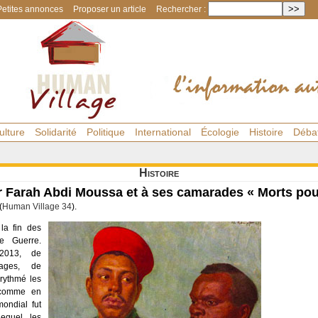
Petites annonces
Proposer un article
Rechercher :
ulture
Solidarité
Politique
International
Écologie
Histoire
Déba
Histoire
r Farah Abdi Moussa et à ses camarades « Morts pou
(
Human Village 34
).
a fin des
e Guerre.
2013, de
rages, de
rythmé les
 comme en
mondial fut
lequel les