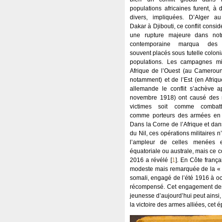
populations africaines furent, à
divers, impliquées. D’Alger 
Dakar à Djibouti, ce conflit cons
une rupture majeure dans notr
contemporaine marqua des te
souvent placés sous tutelle colonia
populations. Les campagnes mil
Afrique de l’Ouest (au Camerou
notamment) et de l’Est (en Afriqu
allemande le conflit s’achève a
novembre 1918) ont causé des m
victimes soit comme combatta
comme porteurs des armées en 
Dans la Corne de l’Afrique et dan
du Nil, ces opérations militaires n
l’ampleur de celles menées e
équatoriale ou australe, mais ce
2016 a révélé
[
1
]
. En Côte franç
modeste mais remarquée de la « F
somali, engagé de l’été 1916 à oc
récompensé. Cet engagement des 
jeunesse d’aujourd’hui peut ainsi, 
la victoire des armes alliées, cet 