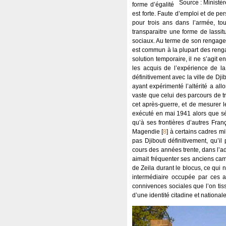
Source : Ministèr
forme d’égalité
est forte. Faute d’emploi et de pe
pour trois ans dans l’armée, to
transparaitre une forme de lassit
sociaux. Au terme de son rengageme
est commun à la plupart des reng
solution temporaire, il ne s’agit
les acquis de l’expérience de l
définitivement avec la ville de Dj
ayant expérimenté l’altérité a al
vaste que celui des parcours de t
cet après-guerre, et de mesurer 
exécuté en mai 1941 alors que sé
qu’à ses frontières d’autres Fran
Magendie
[
8
]
à certains cadres mil
pas Djibouti définitivement, qu’
cours des années trente, dans l’adm
aimait fréquenter ses anciens cam
de Zeila durant le blocus, ce qui 
intermédiaire occupée par ces an
connivences sociales que l’on tiss
d’une identité citadine et nationale