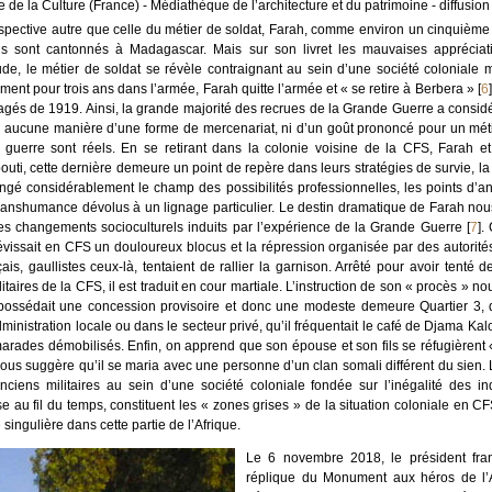
e de la Culture (France) - Médiathèque de l’architecture et du patrimoine - diffusi
rspective autre que celle du métier de soldat, Farah, comme environ un cinquième 
us sont cantonnés à Madagascar. Mais sur son livret les mauvaises appréciation
ude, le métier de soldat se révèle contraignant au sein d’une société coloniale m
nt pour trois ans dans l’armée, Farah quitte l’armée et « se retire à Berbera »
[
6
]
agés de 1919. Ainsi, la grande majorité des recrues de la Grande Guerre a consid
 en aucune manière d’une forme de mercenariat, ni d’un goût prononcé pour un méti
a guerre sont réels. En se retirant dans la colonie voisine de la CFS, Farah
ibouti, cette dernière demeure un point de repère dans leurs stratégies de survie,
longé considérablement le champ des possibilités professionnelles, les points d’an
ranshumance dévolus à un lignage particulier. Le destin dramatique de Farah nous
les changements socioculturels induits par l’expérience de la Grande Guerre
[
7
]
.
vissait en CFS un douloureux blocus et la répression organisée par des autorités
çais, gaullistes ceux-là, tentaient de rallier la garnison. Arrêté pour avoir ten
itaires de la CFS, il est traduit en cour martiale. L’instruction de son « procès » n
il possédait une concession provisoire et donc une modeste demeure Quartier 3, 
inistration locale ou dans le secteur privé, qu’il fréquentait le café de Djama Kalo
arades démobilisés. Enfin, on apprend que son épouse et son fils se réfugièrent 
nous suggère qu’il se maria avec une personne d’un clan somali différent du sien. L
ciens militaires au sein d’une société coloniale fondée sur l’inégalité des indi
e au fil du temps, constituent les « zones grises » de la situation coloniale en C
 singulière dans cette partie de l’Afrique.
Le 6 novembre 2018, le président franç
réplique du Monument aux héros de l