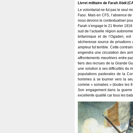
Livret militaire de Farah Abdi (
Le volontariat ne fut pas le seul 
Faso. Mais en CFS, l’absence de q
nous devons le contextualiser pou
Farah s’engage le 21 février 1916 e
sud de l’actuelle région autonome
britannique et de l’Ogaden, est
sécheresse source de privations
ampleur fut terrible. Cette contr
engendra une circulation des ar
affrontements meurtriers entre pas
tiers des recrues de la Grande G
une solution à ses difficultés du 
populations pastorales de la Cor
hommes à se tourner vers la seule
comme « somalies » (toutes les fra
Son engagement dans la guerre e
excellente qualité car tous les bat