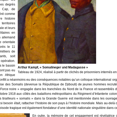
 des degrés
au Cap, de
idéré comme
e histoire
rritoires
le et leurs
itaires en
n allemand
e orientale
près le 11
illiers de
nts, soit
opération.
s le bassin
Arthur Kampf, « Somalineger und Madagasse »
’ont pas eu
Tableau de 1924, réalisé à partir de clichés de prisonniers internés 
n Afrique
 conflit a néanmoins eu des conséquences notables qu’un colloque international o
aise des Somalis (devenue la République de Djibouti) de jeunes hommes recrutés
orce noire » engagée dans les tranchées du Nord de la France et rassemblés da
tobre 1918 aux côtés des bataillons métropolitains du Régiment d’Infanterie colo
tirailleurs « somalis » dans la Grande Guerre est mentionnée dans les ouvrage
si besoin était, rattacher l’histoire de son pays à l’histoire mondiale. Mais au-delà 
épisode tragique est également fondateur d’une identité nationale singulière dans cet
En outre, la mémoire de cet engagement est révélatrice 