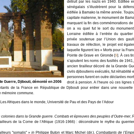
détruit par les nazis en 1940. Edifiée e
sénégalais s’illustrèrent pour la défen
édifiée à Bamako la même année. Toujours
capitale malienne, le monument de Bamako
marquant la fin des commémorations de 
on a vu quel fut le sort du monument 
Lorraine édifiée à l’entrée du quartier
privée soutenue par l’Union des gaull
travaux de réfection, le projet est éga
laquelle figurent les « Morts pour la Fra
Pointe de Grave en Gironde
[
9
]
. À ces t
s’ajoutent les noms des fusillés de 1941
ancien tirailleur décoré de la Grande G
civils djiboutiens exécutés, fut réhabilit
personnes furent en outre déclarées mor
e Guerre, Djibouti, démonté en 2006
droit à pension. A l’heure où ces lignes s
ntants de la France en République de Djibouti pour entrer dans une nouvelle è
ne mémoire commune.
Les Afriques dans le monde, Université de Pau et des Pays de l’Adour​​
 colonies dans la Grande guerre. Combats et épreuves des peuples d’Outre-mer
, 
railleurs de la Corne de l’Afrique (1916-1966) : déconstruire le mythe du guerrie
ailleurs "somalis" »
in
Philippe Buton et Marc Michel (dir.),
Combattants de l’Empir