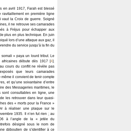
 en avril 1917, Farah est blessé
ravitaillement en première ligne
i vaut la Croix de guerre. Soigné
ines, il ne retrouve ses camarades
nés à Fréjus pour échapper aux
 de plus en plus technique. En juin
xiqué lors d’une attaque aux gaz, il
endre du service jusqu’à la fin du
 somali » paya un lourd tribut. Le
s africaines débute dès 1917
[
4
]
.
u cours du conflit ne révèle pas
s exposés que leurs camarades
de même il convient de tenir compte
res, et qu’une soixantaine d’entre
vire des Messageries maritimes, le
s sont consultables en ligne, une
de les retrouver dans leur quasi-
fiches des « morts pour la France »
vir à réaliser une plaque sur le
embre 1935. Il n’en fut rien ; au
006 à l’angle de la « jetée du
trefois désigné sous le nom de
ne djiboutien de s’identifier à ce