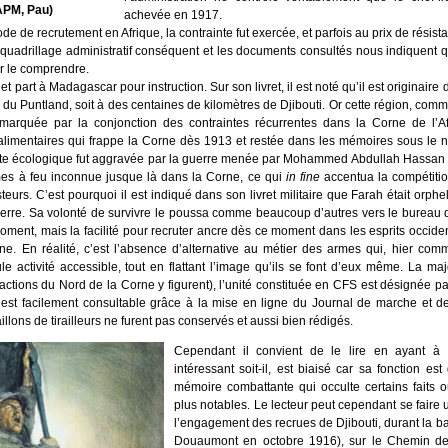
CAPM, Pau)
achevée en 1917.
mode de recrutement en Afrique, la contrainte fut exercée, et parfois au prix de rési
uadrillage administratif conséquent et les documents consultés nous indiquent qu
r le comprendre.
t part à Madagascar pour instruction. Sur son livret, il est noté qu’il est originair
 du Puntland, soit à des centaines de kilomètres de Djibouti. Or cette région, co
 marquée par la conjonction des contraintes récurrentes dans la Corne de l’A
 alimentaires qui frappe la Corne dès 1913 et restée dans les mémoires sous le
ainte écologique fut aggravée par la guerre menée par Mohammed Abdullah Hassan qu
mes à feu inconnue jusque là dans la Corne, ce qui
in fine
accentua la compétitio
teurs. C’est pourquoi il est indiqué dans son livret militaire que Farah était or
uerre. Sa volonté de survivre le poussa comme beaucoup d’autres vers le bureau 
moment, mais la facilité pour recruter ancre dès ce moment dans les esprits occide
ne. En réalité, c’est l’absence d’alternative au métier des armes qui, hier com
 activité accessible, tout en flattant l’image qu’ils se font d’eux même. La majo
ctions du Nord de la Corne y figurent), l’unité constituée en CFS est désignée pa
st facilement consultable grâce à la mise en ligne du Journal de marche et d
aillons de tirailleurs ne furent pas conservés et aussi bien rédigés.
Cependant il convient de le lire en ayant à 
intéressant soit-il, est biaisé car sa fonction es
mémoire combattante qui occulte certains faits 
plus notables. Le lecteur peut cependant se faire 
l’engagement des recrues de Djibouti, durant la bat
Douaumont en octobre 1916), sur le Chemin de