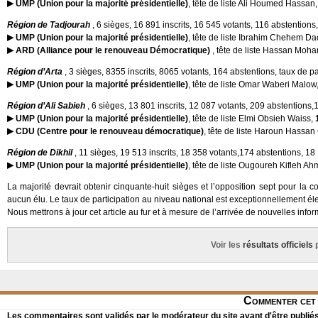
UMP (Union pour la majorité présidentielle)
, tête de liste Ali Houmed Hassan
Région de Tadjourah
, 6 sièges, 16 891 inscrits, 16 545 votants, 116 abstention
UMP (Union pour la majorité présidentielle)
, tête de liste Ibrahim Chehem D
ARD (Alliance pour le renouveau Démocratique)
, tête de liste Hassan Mo
Région d’Arta
, 3 sièges, 8355 inscrits, 8065 votants, 164 abstentions, taux de p
UMP (Union pour la majorité présidentielle)
, tête de liste Omar Waberi Malow
Région d’Ali Sabieh
, 6 sièges, 13 801 inscrits, 12 087 votants, 209 abstentions
UMP (Union pour la majorité présidentielle)
, tête de liste Elmi Obsieh Waiss,
CDU (Centre pour le renouveau démocratique)
, tête de liste Haroun Hassan
Région de Dikhil
, 11 sièges, 19 513 inscrits, 18 358 votants,174 abstentions, 1
UMP (Union pour la majorité présidentielle)
, tête de liste Ougoureh Kifleh A
La majorité devrait obtenir cinquante-huit sièges et l’opposition sept pour la 
aucun élu. Le taux de participation au niveau national est exceptionnellement él
Nous mettrons à jour cet article au fur et à mesure de l’arrivée de nouvelles infor
Voir les
résultats officiels
p
Commenter cet 
Les commentaires sont validés par le modérateur du site avant d'être publiés