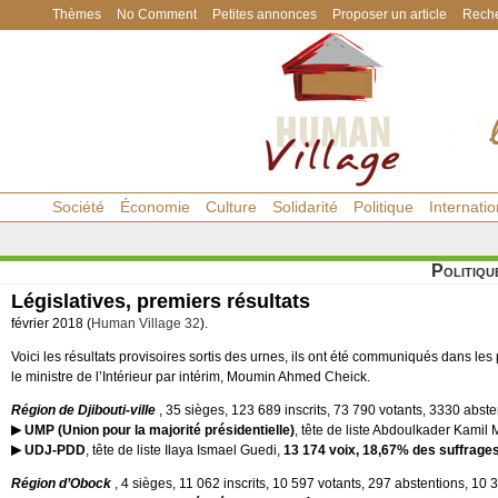
Thèmes
No Comment
Petites annonces
Proposer un article
Reche
Société
Économie
Culture
Solidarité
Politique
Internatio
Politiqu
Législatives, premiers résultats
février 2018 (
Human Village 32
).
Voici les résultats provisoires sortis des urnes, ils ont été communiqués dans le
le ministre de l’Intérieur par intérim, Moumin Ahmed Cheick.
Région de Djibouti-ville
, 35 sièges, 123 689 inscrits, 73 790 votants, 3330 abst
UMP (Union pour la majorité présidentielle)
, tête de liste Abdoulkader Kami
UDJ-PDD
, tête de liste Ilaya Ismael Guedi,
13 174 voix, 18,67% des suffrages
Région d’Obock
, 4 sièges, 11 062 inscrits, 10 597 votants, 297 abstentions, 10