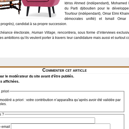
Idriss Ahmed (indépendant), Mohamed
du Parti djiboutien pour le développ
Tourtour (indépendant), Omar Elmi Khair
démocrates unifié) et Ismaïl Omar
progrès), candidat à sa propre succession.
chéance électorale,
Human Village
, rencontrera, sous forme d’interviews exclusi
s ambitions qu’ils veulent porter à travers leur candidature mais aussi et surtout
Commenter cet article
r le modérateur du site avant d'être publiés.
s affichées.
priori
modéré a priori : votre contribution n’apparaîtra qu’après avoir été validée par
bles.
s ?
e email