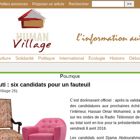
Petites annonces
Proposer un article
Rechercher :
ulture
Solidarité
Politique
International
Écologie
Histoire
Déba
Politique
uti : six candidats pour un fauteuil
illage 26
).
C’est dorénavant officiel : après la valid
des candidatures aux prochaines échéa
l’intérieur, Hassan Omar Mohamed, a d
sur les ondes de la Radio Télévision de
au total sont en lice pour la présidentiell
vendredi 8 avril 2016.
Les candidats sont Djama Abdourahm