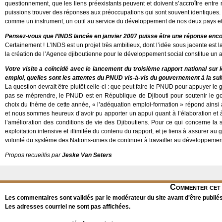
questionnement, que les liens préexistants peuvent et doivent s’accroître entre 
puissions trouver des réponses aux préoccupations qui sont souvent identiques. L
comme un instrument, un outil au service du développement de nos deux pays e
Pensez-vous que l’INDS lancée en janvier 2007 puisse être une réponse encou
Certainement ! L’INDS est un projet très ambitieux, dont l’idée sous jacente est l
la création de l’Agence djiboutienne pour le développement social constitue un 
Votre visite a coïncidé avec le lancement du troisième rapport national sur
emploi, quelles sont les attentes du PNUD vis-à-vis du gouvernement à la suit
La question devrait être plutôt celle-ci : que peut faire le PNUD pour appuyer le 
pas se méprendre, le PNUD est en République de Djibouti pour soutenir le go
choix du thème de cette année, « l’adéquation emploi-formation » répond ainsi a
et nous sommes heureux d’avoir pu apporter un appui quant à l’élaboration et à l
l’amélioration des conditions de vie des Djiboutiens. Pour ce qui concerne la
exploitation intensive et illimitée du contenu du rapport, et je tiens à assurer 
volonté du système des Nations-unies de continuer à travailler au développemen
Propos recueillis par
Jeske Van Seters
Commenter cet 
Les commentaires sont validés par le modérateur du site avant d'être publiés
Les adresses courriel ne sont pas affichées.