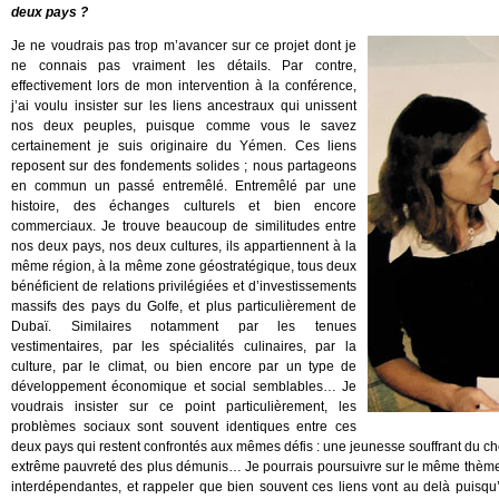
deux pays ?
Je ne voudrais pas trop m’avancer sur ce projet dont je
ne connais pas vraiment les détails. Par contre,
effectivement lors de mon intervention à la conférence,
j’ai voulu insister sur les liens ancestraux qui unissent
nos deux peuples, puisque comme vous le savez
certainement je suis originaire du Yémen. Ces liens
reposent sur des fondements solides ; nous partageons
en commun un passé entremêlé. Entremêlé par une
histoire, des échanges culturels et bien encore
commerciaux. Je trouve beaucoup de similitudes entre
nos deux pays, nos deux cultures, ils appartiennent à la
même région, à la même zone géostratégique, tous deux
bénéficient de relations privilégiées et d’investissements
massifs des pays du Golfe, et plus particulièrement de
Dubaï. Similaires notamment par les tenues
vestimentaires, par les spécialités culinaires, par la
culture, par le climat, ou bien encore par un type de
développement économique et social semblables… Je
voudrais insister sur ce point particulièrement, les
problèmes sociaux sont souvent identiques entre ces
deux pays qui restent confrontés aux mêmes défis : une jeunesse souffrant du chô
extrême pauvreté des plus démunis… Je pourrais poursuivre sur le même thèm
interdépendantes, et rappeler que bien souvent ces liens vont au delà puisqu’i