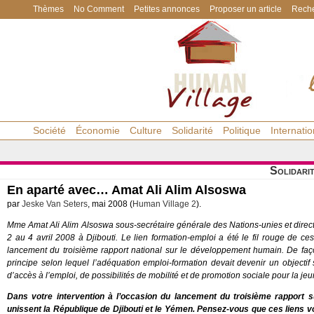
Thèmes
No Comment
Petites annonces
Proposer un article
Reche
Société
Économie
Culture
Solidarité
Politique
Internatio
Solidari
En aparté avec… Amat Ali Alim Alsoswa
par
Jeske Van Seters
, mai 2008 (
Human Village 2
).
Mme Amat Ali Alim Alsoswa sous-secrétaire générale des Nations-unies et direc
2 au 4 avril 2008 à Djibouti. Le lien formation-emploi a été le fil rouge de ces
lancement du troisième rapport national sur le développement humain. De façon
principe selon lequel l’adéquation emploi-formation devait devenir un object
d’accès à l’emploi, de possibilités de mobilité et de promotion sociale pour la 
Dans votre intervention à l’occasion du lancement du troisième rapport s
unissent la République de Djibouti et le Yémen. Pensez-vous que ces liens von