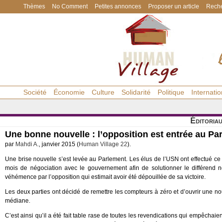
Thèmes
No Comment
Petites annonces
Proposer un article
Reche
Société
Économie
Culture
Solidarité
Politique
Internatio
Éditoria
Une bonne nouvelle : l’opposition est entrée au Pa
par
Mahdi A.
, janvier 2015 (
Human Village 22
).
Une brise nouvelle s’est levée au Parlement. Les élus de l’USN ont effectué ce mat
mois de négociation avec le gouvernement afin de solutionner le différend né
véhémence par l’opposition qui estimait avoir été dépouillée de sa victoire.
Les deux parties ont décidé de remettre les compteurs à zéro et d’ouvrir une nou
médiane.
C’est ainsi qu’il a été fait table rase de toutes les revendications qui empêchaie