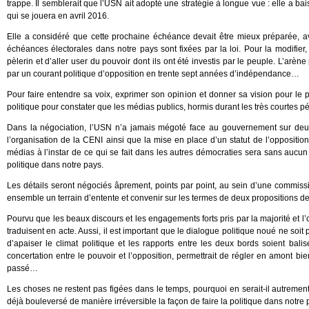
trappe. Il semblerait que l’USN ait adopté une stratégie à longue vue : elle a ba
qui se jouera en avril 2016.
Elle a considéré que cette prochaine échéance devait être mieux préparée, a
échéances électorales dans notre pays sont fixées par la loi. Pour la modifier,
pèlerin et d’aller user du pouvoir dont ils ont été investis par le peuple. L’arène
par un courant politique d’opposition en trente sept années d’indépendance…
Pour faire entendre sa voix, exprimer son opinion et donner sa vision pour le pa
politique pour constater que les médias publics, hormis durant les très courtes pé
Dans la négociation, l’USN n’a jamais mégoté face au gouvernement sur deux p
l’organisation de la CENI ainsi que la mise en place d’un statut de l’oppositio
médias à l’instar de ce qui se fait dans les autres démocraties sera sans aucun
politique dans notre pays.
Les détails seront négociés âprement, points par point, au sein d’une commissio
ensemble un terrain d’entente et convenir sur les termes de deux propositions de
Pourvu que les beaux discours et les engagements forts pris par la majorité et l’
traduisent en acte. Aussi, il est important que le dialogue politique noué ne soit
d’apaiser le climat politique et les rapports entre les deux bords soient ba
concertation entre le pouvoir et l’opposition, permettrait de régler en amont bi
passé…
Les choses ne restent pas figées dans le temps, pourquoi en serait-il autrement 
déjà bouleversé de manière irréversible la façon de faire la politique dans notre 